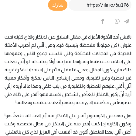
Article Link
شارك
ناقش أحد الأخوة الأعزاء في مقالي السابق عن الابتكار والذي كتبته تحت
عنوان (كن مجنوناً) ملاحظة رئيسية فيه، وهى أنّني لم أضرب الأمثلة
العديدة في المجالات المختلفة والتي تناسب جموع الناس وعمومها
على اختلاف تخصصاتها وقدراتها. فمازحته أولاً وقلت له: لو أنّني فعلت
ذلك فلن يكون للمقال معنى، فالمقال قائم على استحداث فكرة غريبة
غير نمطية وغير تقليدية، ومعنى إرشادي الناس بفكرة وأفكار معينة
أنّني أُمْلي عليهم النمطية والتقليدية من باب خلفي وهذا ما لا أريده، إنّني
أريد أنْ يكون الابتكار نابعاً من الشخص نفسه، فهو أقدر على ذلك مني
خصوصاً في تخصّصه الذي يجده ويفهم أبعاده، مفاتيحه وفعاليته!
هل مهندس الكومبيوتر أقدر على الابتكار فيه أم العبد لله، طبعاً، هو!
وتكون الكارثة إذا كنت أقدر منه على الابتكار في مجال تخصصه وكنت
أظن أنّني بهذا المنطق أكون قد أقنعت أخي العزيز الذي كان يناقشني،