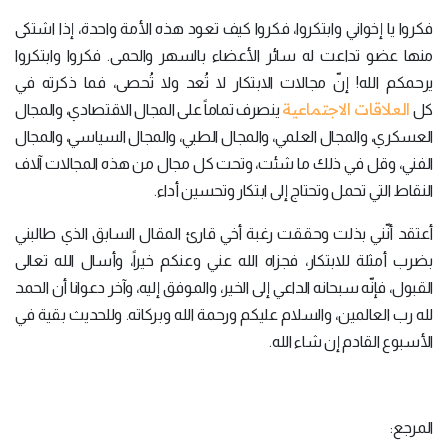
فكروا يا إخواني وابتكروا، فكروا كيف تعود هذه الأمة واحدة، إذا اشتكى
منها عضو تداعت له سائر الأعضاء بالسهر والحمى. فكروا وابتكروا
يرحمكم الله! إنّ مجالات الابتكار لا تُعد ولا تُحصى، فما ذكرته في
العلاقات الاجتماعية
كل
ينصرف تماماً على المجال الاقتصادي، والمجال
العسكري، والمجال العلمي، والمجال الطبي، والمجال السياسي، والمجال
الفني، وقل في ذلك ما شئت، وتحت كل مجال من هذه المجالات آلاف
النقاط التي تحمل وتحتاج إلى ابتكار وتحسين أداء.
أعتقد أنّني بذلت وحققت رغبة أخي قارئ المقال السابق الذي طالبني
بضرب أمثلة للابتكار، فجزاه الله عني وعنكم خيراً، وأسال الله تعالى
القبول، فإنّه سبحانه الداعي إلى الخير، والموفق إليه، وآخر دعوانا أن الحمد
لله رب العالمين، والسلام عليكم ورحمة الله وبركاته. وللحديث بقية في
الأسبوع القادم إن شاء الله.
المرجع: