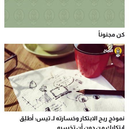
كن مجنوناً
نموذج ربح الابتكار وخسارته لـ تيس: أطلِق
ابتكارك من دون أن تخسره