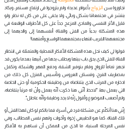
الزواج
تجاوزوا سن
بأعوام عديدة ولم يتزوجوا في ارتفاع مستمر، ويكاد
ينتشر في مجتمعاتنا بشكل وبائي، ولا يخفى على من كان له نظر ولو
قليل الأثر النفسي والمادي المزعج جداً على كل الأطراف الواقعة في
هذه المشكلة بدءاً من الفتى والفتاة أنفسهما إلى والديهما إلى
مجتمعهما القريب انتهاء بمجتمعهما الواسع وأمتهما!
قولوا لي كيف تحل هذه المشكلة الأفكار النمطية والمتمثلة في انتظار
الفتاة للفتى الذي يدق باب بيتها ويطلب يدها من أبيها، بعدما يكون قد
تجهز تماماً للزواج وقام بتوفير الشقة، ودفع المهر والشبكة، وتكفل
بمصاريف الفرح، وفستان العروس وتأسيس المنزل كل ذلك من
ادخاره من المرتب الذي يتقاضاه من وظيفته الحكومية أو حتى الخاصة
التي يعمل بها، "لاحظ أنّني هنا ذكرت أنّه يعمل وأنْ له مرتباً يتقاضاه،
ولم أصعب الموضوع وأقول إنّه لا يجد وظيفة وأنّه عاطل".
إنّني هنا أتكلّم عن مشكلة فرد في أسرة، فما بالكم لو كان لهذا الفتى أو
تلك الفتاة، كما هو الطبيعي إخوة وأخوات ولهم نفس المطالب، وفي
نفس المرحلة السنية، ما الذي من الممكن أن تساهم به الأفكار