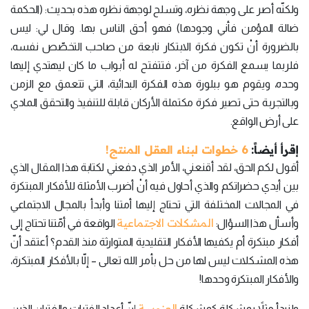
ولكنّه أصر على وجهة نظره، وتسلح لوجهة نظره هذه بحديث: (الحكمة
ضالة المؤمن فأني وجودها) فهو أحق الناس بها. وقال لي: ليس
بالضرورة أنْ تكون فكرة الابتكار نابعة من صاحب التخصّص نفسه،
فلربما يسمع الفكرة من آخر، فتتفتح له أبواب ما كان ليهتدي إليها
وحده، ويقوم هو ببلورة هذه الفكرة البدائية، التي تتعمق مع الزمن
وبالتجربة حتى تصير فكرة مكتملة الأركان قابلة للتنفيذ والتحقق المادي
على أرض الواقع.
إقرأ أيضاً:
6 خطوات لبناء العقل المنتج!
أقول لكم الحق، لقد أقنعني، الأمر الذي دفعني لكتابة هذا المقال الذي
بين أيدي حضراتكم والذي أحاول فيه أنْ أضرب الأمثلة للأفكار المبتكرة
في المجالات المختلفة التي تحتاج إليها أمتنا وأبدأ بالمجال الاجتماعي
المشكلات الاجتماعية
وأسأل هذا السؤال:
الواقعة في أمّتنا تحتاج إلى
أفكار مبتكرة أم يكفيها الأفكار التقليدية المتوارثة منذ القدم؟ أعتقد أنّ
هذه المشكلات ليس لها من حل بأمر الله تعالى – إلّا بالأفكار المبتكرة،
والأفكار المبتكرة وحدها!
العنوسة
ولنبدأ مثلاً بمشكلة كمشكلة
إنّ أعداد الفتيات والفتيان الذين