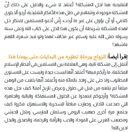
التقليدية هنا لحل المشكلة؟ أعتقد لا شيء، والدليل على ذلك أنّ
المشكلة موجودة، وتتفاقم في ظل هذه الأفكار التقليدية، أرجو ألا يلوي
كلامي، أو أن يؤول على غير ما أردت، إنّني أدعو المسلمين لابتكار حل
لهذه المشكلة شريطة أن يكون هذا الحل على كتاب الله وعلى سنة
رسوله صلى الله عليه وسلم، غير مخالف لهما ولو قيد شعره، اللهم
فاشهد!
إقرأ أيضاً:
الزواج ورحلة تطوّره من البدايات حتى يومنا هذا
أنتقل إلى مشكلة ثانية، وهي العلاقة بين المسلمين في أقطار الإسلام
المختلفة، ما رأيكم فيها؟ أعتقد أنّها ليست جيدة وليست على المستوى
المطلوب ولا حتى على واحد بالمائة منه وأعتقد أنّها بلغت من الوهن
مبلغاً لم تبلغه من قبل في طول وعرض تاريخ أمتنا! كيف نحل هذه
المشكلة؟ وأرجوكم ابتعدوا عن الحلول المستهلكة والبالية والجاهزة
التي صدعت الآذان، وصارت مناطاً للسخرية والاستهزاء. فكروا كيف
يجتمع مرة أخرى صهيب الرومي وسلمان الفارسي، وبلال الحبشي
ومصعب العربي على المودة والحب والرأفة والرحمة، والصدق والبذل
لدين الله!