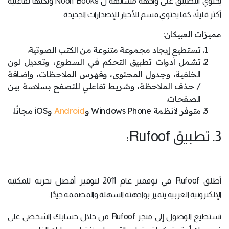
يحتوي التطبيق على واجهة مشابهة ل Noon Books ولكنها تفاعلية
أكثر قليلاً، كما يحتوي قسم للأخبار للإصدارات الجديدة.
مميزات العبيكان:
تستطيع إيجاد مجموعة متنوعة من الكتب الصوتية.
تشمل أدوات تطبيق التحكم في السطوع، وتعديل لون
الخلفية، وجدول المحتوى، وفهرس الملاحظات، وإضافة
/ حذف الملاحظة، وشريط تفاعلي للتصفح بسلاسة بين
الصفحات.
متوفر لأنظمة Windows Phone و
Android
وiOS مجانًا.
3. تطبيق Rufoof:
أطلق Rufoof في نوفمبر عام 2011 لتوفير أفضل تجربة للمكتبة
الإلكترونية العربية يتميز بواجهته السهلة والمصممة جيدًا.
تستطيع الوصول إلى متجر Rufoof من خلال حسابك الشخصي على