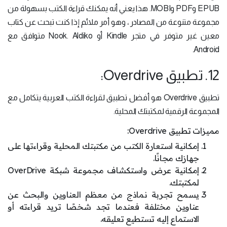
EPUB وPDF وMOBI. هذا يعني أنه يمكنك قراءة الكتب بسهولة من
مجموعة متنوعة من المصادر ، وهو أمر ملائم إذا كنت تبحث عن كتاب
معين غير متوفر في متجر Kindle أو Nook. Aldiko متوافق مع
Android.
12. تطبيق Overdrive:
تطبيق Overdrive هو أفضل تطبيق لقراءة الكتب العربية يتكامل مع
المجموعة الرقمية لمكتبتك المحلية.
مميزات تطبيق Overdrive:
إمكانية استعارة الكتب من مكتبتك المحلية وقراءتها على
جهازك مجانًا.
إمكانية عرض واستكشاف مجموعة شبكة OverDrive
لمكتبتك.
يسمح تجربة نماذج من معظم العناوين والبحث عن
عناوين مختلفة فعندما تجد شخصًا تريد قراءته أو
الاستماع إليه تستطيع تعليقه.