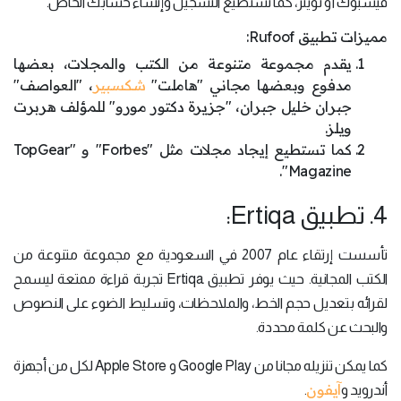
فيسبوك أو تويتر، كما تستطيع التسجيل وإنشاء حسابك الخاص.
مميزات تطبيق Rufoof:
يقدم مجموعة متنوعة من الكتب والمجلات، بعضها
مدفوع وبعضها مجاني "هاملت"
شكسبير
، "العواصف"
جبران خليل جبران، "جزيرة دكتور مورو" للمؤلف هربرت
ويلز.
كما تستطيع إيجاد مجلات مثل "Forbes" و "TopGear
Magazine".
4. تطبيق Ertiqa:
تأسست إرتقاء عام 2007 في السعودية مع مجموعة متنوعة من
الكتب المجانية. حيث يوفر تطبيق Ertiqa تجربة قراءة ممتعة ليسمح
لقرائه بتعديل حجم الخط، والملاحظات، وتسليط الضوء على النصوص
والبحث عن كلمة محددة.
كما يمكن تنزيله مجانا من Google Play و Apple Store لكل من أجهزة
آيفون
أندرويد و
.