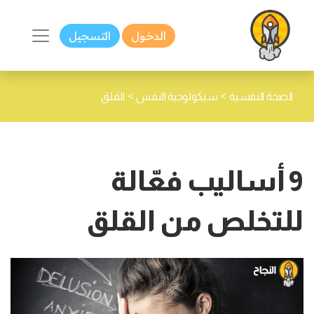
الدخول
التسجيل
>
>
الصحة النفسية
سيكولوجية النفس
القلق
9 أساليب فعّالة
للتخلص من القلق