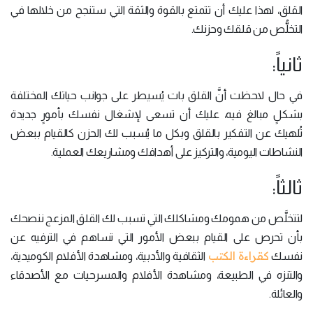
القلق، لهذا عليك أن تتمتع بالقوة والثقة التي ستنجح من خلالها في
التخلُّص من قلقك وحزنك.
ثانياً:
في حال لاحظت أنَّ القلق بات يُسيطر على جوانب حياتك المختلفة
بشكلٍ مبالغ فيه، عليك أن تسعى لإشغال نفسك بأمورٍ جديدة
تُلهيك عن التفكير بالقلق وبكل ما يُسبب لك الحزن كالقيام ببعض
النشاطات اليومية، والتركيز على أهدافك ومشاريعك العملية.
ثالثاً:
لتتخلَّص من همومك ومشاكلك التي تسبب لك القلق المزعج ننصحك
بأن تحرص على القيام ببعض الأمور التي تساهم في الترفيه عن
كقراءة الكتب
نفسك
الثقافية والأدبية، ومشاهدة الأفلام الكوميدية،
والتنزه في الطبيعة، ومشاهدة الأفلام والمسرحيات مع الأصدقاء
والعائلة.