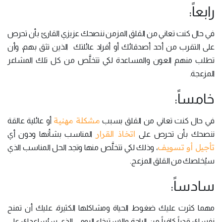
رابعاً:
في حال كنت تعاني من القلق المزمن ننصحك عزيزي القارئ بأن تحرص
على التقرب من أحد أصدقائك أو أفراد عائلتك الذين تثق بهم، وأن
تطلب منهم العون والمساعدة لكي تتخلَّص من كل تلك المشاعر
المزعجة.
خامساً:
مشكلة مهنية
في حال كنت تعاني من القلق بسبب
أو عائلية عالقة
اتخاذ القرار
ننصحك بأن تحرص على
المناسب بشأنها ودون أي
تأجيل أو تسويف
، وذلك لكي تتخلَّص منها وتجد الحل المناسب الذي
سيُخلصك من القلق المزعج.
سادساً:
مهما كثرت عليك ضغوط الحياة ومشاكلها الكثيرة، عليك أن تمنح
نفسك قدراً كافياً من الراحة والاسترخاء اليومي الذي سيُساعدك على