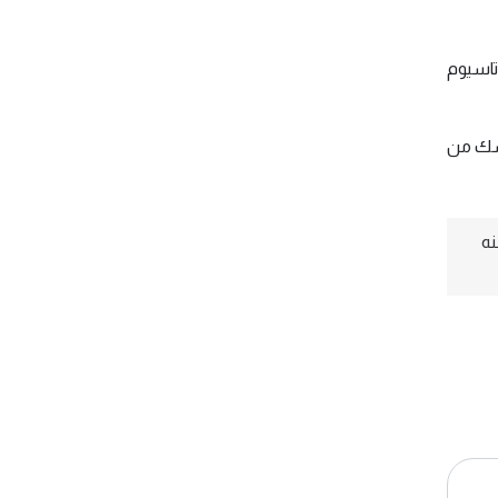
ثل البوتاسيوم
فسك من
نه