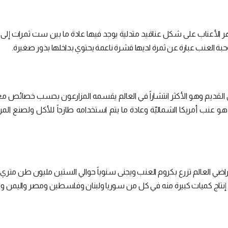
لأعناب على شكل عناقيد متدلية يوجد فيها عادة ما بين ست ثمرات إلى ثل
بة العنب عبارة عن ثمرة لديها قشرة ناعمة يحتوي بداخلها بذور صغيرة.
ي القديم وهو الأكثر انتشاراً في العالم يقسمه المزارعون بحسب خصائص مع
ني هو عنب أمريكا الشماليّة وعادة ما يتم استخدامه طازجاً للأكل ولصنع المر
 الأخيرة هناك قرابة 75,866 كلم من أراضي العالم تزرع بكروم العنب ويجنى سنوياً حوالي الستين مليون طن 
ويتم إنتاج كميات كبيرة منه في كل من سوريا ولبنان وفلسطين ومصر واليمن 