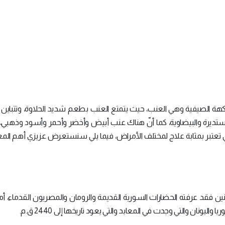
هة الصيفية وهي العنب، حيث يتمتع العنب بطعم شديد الحلاوة، وتتباين 
والمستديرة والبيضاوية، كما أنّ هناك عنب أبيض وأخضر وأحمر وأسود وذهبي، 
 التي تعتبر بمثابة علاج لمختلف الأمراض، فيما يلي سنستعرض عزيزي أهم ال
ن فقد عرفته الحضارات السورية القديمة والرومان والمصريون القدماء، أما
ان والتي وجدت في المعابد والتي يعود تاريخها إلى 2440 ق.م.