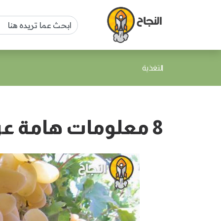
التغذية
8 معلومات هامة عن ثمرة العنب