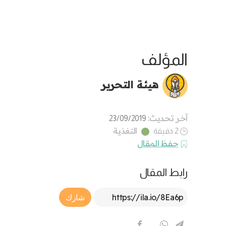
المؤلف
هيئة التحرير
آخر تحديث:
23/09/2019
التغذية
2 دقيقة
حفظ المقال
رابط المقال
Article Link
شارك