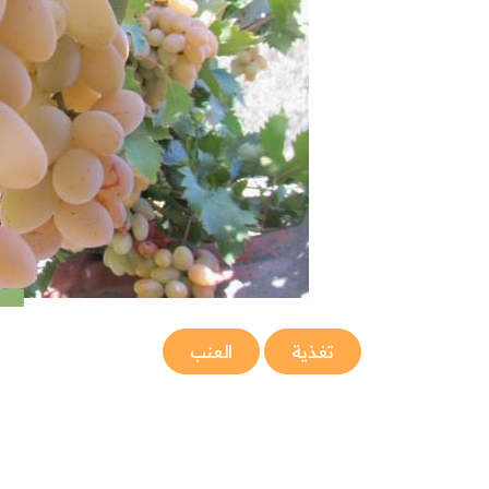
تغذية
العنب