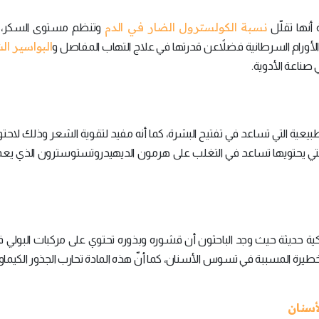
نسبة الكولسترول الضار في الدم
أنها تقلّل
وتنظم مستوى السكر، ك
البواسير ا
ورام السرطانية فضلاًعن قدرتها في علاج التهاب المفاصل و
صناعة الأدوية.
بيعية التي تساعد في تفتيح البشرة، كما أنه مفيد لتقوية الشعر وذلك لاحتو
التي يحتويها تساعد في التغلب على هرمون الديهيدروتستوسترون الذي يع
ية حديثة حيث وجد الباحثون أن قشوره وبذوره تحتوي على مركبات البولي ف
لخطيرة المسببة في تسوس الأسنان، كما أنّ هذه المادة تحارب الجذور الكيماوي