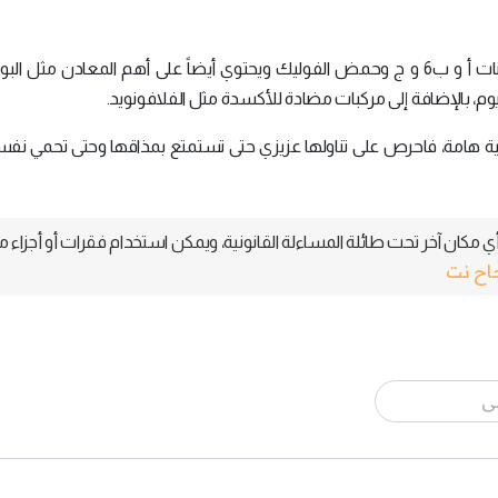
يحتوي العنب على الكثير من القيم الغذائية منها فيتامينات أ و ب6 و ج وحمض الفوليك ويحتوي أيضاً على أهم المعادن م
وم، بالإضافة إلى مركبات مضادة للأكسدة مثل الفلافونويد.
ئية هامة، فاحرص على تناولها عزيزي حتى تستمتع بمذاقها وحتى تحمي ن
 مكان آخر تحت طائلة المساءلة القانونية، ويمكن استخدام فقرات أو أجزاء م
جاح نت