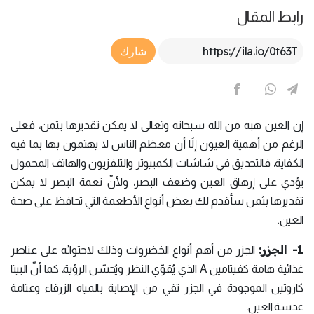
رابط المقال
Article Link
شارك
إن العين هبه من الله سبحانه وتعالى لا يمكن تقديرها بثمن، فعلى
الرغم من أهمية العيون إلَا أن معظم الناس لا يهتمون بها بما فيه
الكفاية، فالتحديق في شاشات الكمبيوتر والتلفزيون والهاتف المحمول
يؤدي على إرهاق العين وضعف البصر، ولأنّ نعمة البصر لا يمكن
تقديرها بثمن سأقدم لك بعض أنواع الأطعمة التي تحافظ على صحة
العين.
1- الجزر:
الجزر من أهم أنواع الخضروات وذلك لاحتوائه على عناصر
غذائية هامة كفيتامين A الذي يُقوّي النظر ويُحسّن الرؤية، كما أنّ البيتا
كاروتين الموجودة في الجزر تقي من الإصابة بالمياه الزرقاء وعتامة
عدسة العين.