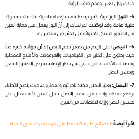
حالات زلال العين وعدم صفاء الرؤية.
5- اللوز:
للوز فوائد كبيرة وعظيمة، فبالإضافة لفوائده الجمالية له فوائد
طبية هامة، وقد توصّلت الدراسات إلى أنّ اللوز يعمل على حماية العين
من الضمور الشبكي لاحتوائه على الكثير من فيتامين هـ.
6- البيض:
على الرغم من صغر حجم البيض إلا أن فوائده كبيرة جداً،
حيث يحتوي على الكثير من الفيتامينات والهرمونات والأملاح المعدنية
ومضادات الأكسدة التي تحمي من خطر الإصابة بمرض الضمور البقعي
ويحسن النظر.
7- البصل:
يعتبر البصل مضاد للجراثيم والفطريات، حيث ينصح الأطباء
بوضع نقطة واحدة من عصير البصل داخل العين لأنه يعمل على
تحسين البصر وإزالة الالتهابات من العين.
اقرأ أيضاً:
6 نصائح طبية لتحافظ على قوة نظرك مدى الحياة