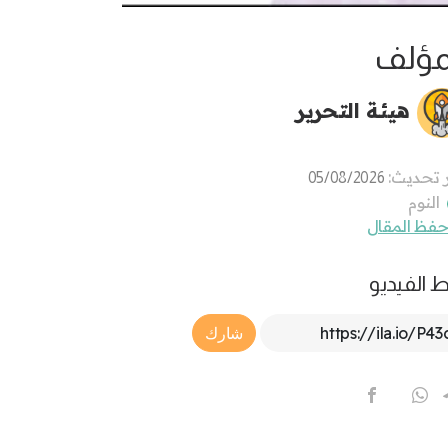
مؤلف
هيئة التحرير
 تحديث:
05/08/2026
النوم
فظ المقال
ط الفيديو
Article Link
شارك