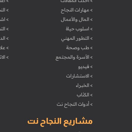
> أحدث المقالات
> أعل
> مهارات النجاح
> الن
> المال والأعمال
> اش
> اسلوب حياة
> ال
> التطور المهني
> ال
> طب وصحة
> علا
> الأسرة والمجتمع
> الا
> فيديو
> الاستشارات
> الخبراء
> الكتَاب
> أدوات النجاح نت
مشاريع النجاح نت