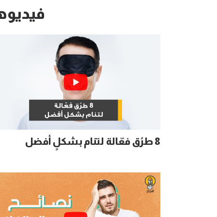
فيديوه
8 طرُق فعّالة لتنام بشكلٍ أفضل