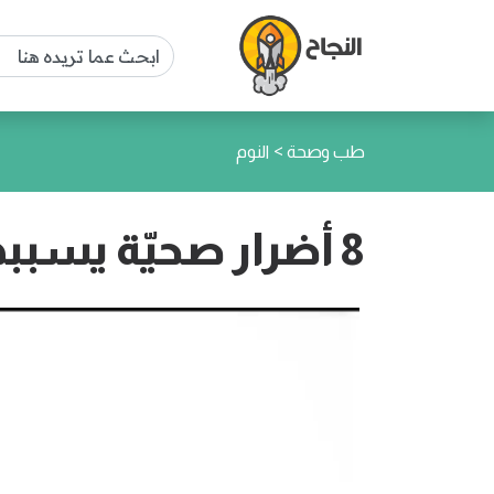
>
طب وصحة
النوم
8 أضرار صحيّة يسببها السهر