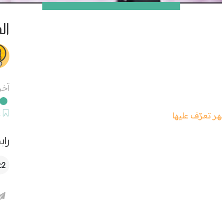
ال
آخر
ح
راب