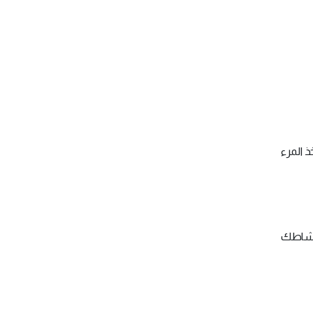
ذ المرء
 نشاطك