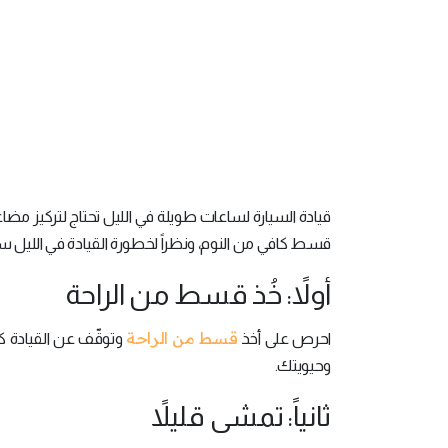
قيادة السيارة لساعات طويلة في الليل تحتاج لتركيز مضاع
قسط كافي من النوم، ونظراً لخطورة القيادة في الليل سنُقدّم لك عزيزي 6 نصائح لتفادي النع
أولاً: خُذ قسط من الراحة
قسط من الراحة
احرص على أخذ
وتوقّف عن القيادة ك
وحيويتك.
ثانياً: تمشى قليلاً