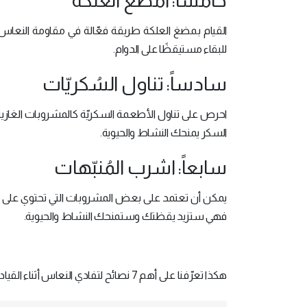
خامساً: امضغ العلكة
القيام بمضغ العلكة طريقة فعّالة في مقاومة النعاس أث
للبقاء مستيقظًا على الدوام.
سادساً: تناول السُكريّات
احرص على تناول الأطعمة السكريّة كالمشروبات الغازي
السكر يمنحك النشاط والحيوية.
سابعاً: اشرب المُنبّهات
يمكن أن تعتمد على بعض المشروبات التي تحتوي على ال
فهي ستزيد يقظتك وستمنحك النشاط والحيوية.
هكذا تعرّفنا على أهم 7 نصائح لتفادي النعاس أثناء القيادة في الليل لذا احرص على تطبيق النصائح حتى تضمن سلامتك.