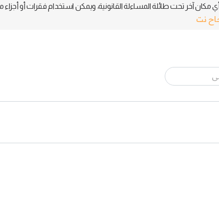
 مكان آخر تحت طائلة المساءلة القانونية، ويمكن استخدام فقرات أو أجزاء م
جاح نت