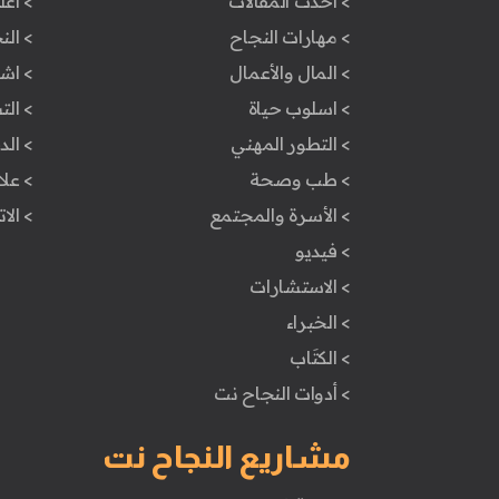
> أحدث المقالات
> أعل
> مهارات النجاح
> الن
> المال والأعمال
> اش
> اسلوب حياة
> ال
> التطور المهني
> ال
> طب وصحة
> علا
> الأسرة والمجتمع
> الا
> فيديو
> الاستشارات
> الخبراء
> الكتَاب
> أدوات النجاح نت
مشاريع النجاح نت