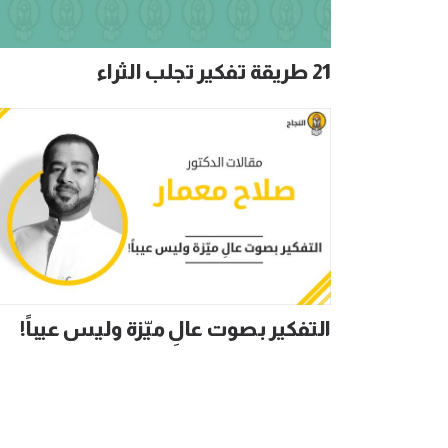
21 طريقة تفكير تجلب الثراء
التفكير بصوت عالِ ميّزة وليس عيباً!