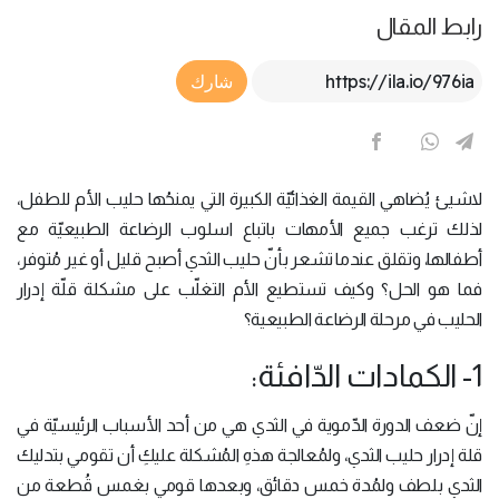
رابط المقال
Article Link
شارك
لاشيئ يُضاهي القيمة الغذائيّة الكبيرة التي يمنحُها حليب الأم للطفل،
لذلك ترغب جميع الأمهات باتباع اسلوب الرضاعة الطبيعيّة مع
أطفالها، وتقلق عندما تشعر بأنّ حليب الثدي أصبح قليل أو غير مُتوفر،
فما هو الحل؟ وكيف تستطيع الأم التغلّب على مشكلة قلّة إدرار
الحليب في مرحلة الرضاعة الطبيعية؟
1- الكمادات الدّافئة:
إنّ ضعف الدورة الدّموية في الثدي هي من أحد الأسباب الرئيسيّة في
قلة إدرار حليب الثدي، ولمُعالجة هذهِ المُشكلة عليكِ أن تقومي بتدليك
الثدي بلطف ولمُدة خمس دقائق، وبعدها قومي بغمس قُطعة من