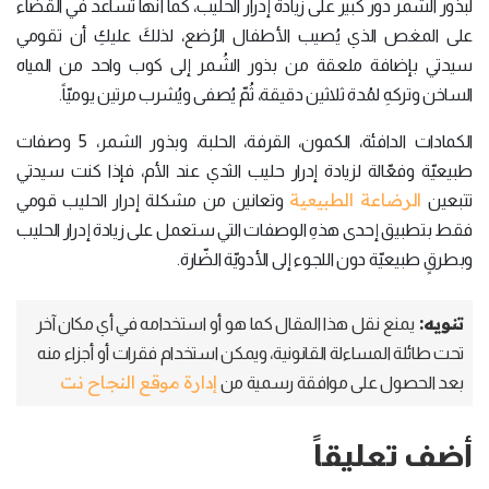
لبذور الشمر دور كبير على زيادة إدرار الحليب، كما أنها تُساعد في القضاء
على المغص الذي يُصيب الأطفال الرُضع، لذلكَ عليكِ أن تقومي
سيدتي بإضافة ملعقة من بذور الشُمر إلى كوب واحد من المياه
الساخن وتركهِ لمُدة ثلاثين دقيقة، ثُمّ يُصفى ويُشرب مرتين يوميّاً.
الكمادات الدافئة، الكمون، القرفة، الحلبة، وبذور الشمر، 5 وصفات
طبيعيّة وفعّالة لزيادة إدرار حليب الثدي عند الأم، فإذا كنت سيدتي
الرضاعة الطبيعية
تتبعين
وتعانين من مشكلة إدرار الحليب قومي
فقط بتطبيق إحدى هذهِ الوصفات التي ستعمل على زيادة إدرار الحليب
وبطرقٍ طبيعيّة دون اللجوء إلى الأدويّة الضّارة.
تنويه:
يمنع نقل هذا المقال كما هو أو استخدامه في أي مكان آخر
تحت طائلة المساءلة القانونية، ويمكن استخدام فقرات أو أجزاء منه
إدارة موقع النجاح نت
بعد الحصول على موافقة رسمية من
أضف تعليقاً