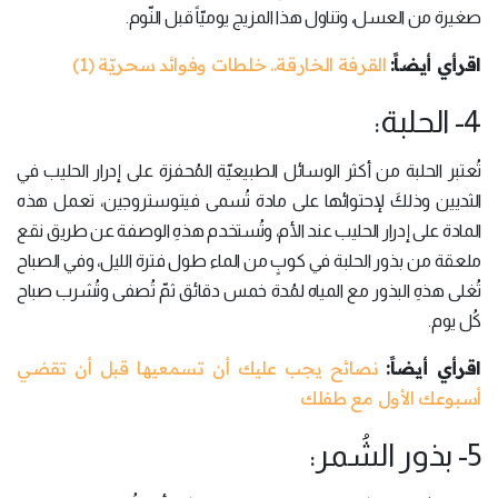
صغيرة من العسل، وتناول هذا المزيج يوميّاً قبل النّوم.
اقرأي أيضاً:
القرفة الخارقة.. خلطات وفوائد سحريّة (1)
4- الحلبة:
تُعتبر الحلبة من أكثر الوسائل الطبيعيّة المُحفزة على إدرار الحليب في
الثديين وذلكَ لإحتوائها على مادة تُسمى فيتوستروجين، تعمل هذه
المادة على إدرار الحليب عند الأم، وتُستخدم هذهِ الوصفة عن طريق نقع
ملعقة من بذور الحلبة في كوبٍ من الماء طول فترة الليل، وفي الصباح
تُغلى هذهِ البذور مع المياه لمُدة خمس دقائق ثمّ تُصفى وتُشرب صباح
كُل يوم.
اقرأي أيضاً:
نصائح يجب عليك أن تسمعيها قبل أن تقضي
أسبوعك الأول مع طفلك
5- بذور الشُمر: