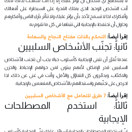
لا يستطيع أي شخص أن يؤثر عليك إلا إذا أنت سمحت بذلك لأنك
أنت الشخص الوحيد الذي يملك القدرة على السيطرة على أفعالك
وأفكارك، لذا لا تسمح لأحد بأن يؤثر عليك ولا تتأثر بآراء الناس وأفكارهم
وحاول أن تحتفظ بالإيجابية التي تتبناها في كل ما تقوم به.
إقرأ أيضاً:
التحكم بالذات مفتاح النجاح والسعادة
ثانياً: تجنّب الأشخاص السلبيين
عندما تُقرّر أن تتبنى الإيجابية كأسلوب حياة يجب أن تتجنب الأشخاص
السلبيين قدر الإمكان لأنهم يبثون لمن حولهم الإحباط والحزن
والاكتئاب، ويدمّرون كل التفاؤل والأمل، وأنت في غنى عن ذلك، لذا
احرص على تجنّبهم واستبدالهم بالأشخاص المفعمين بالإيجابية.
إقرأ أيضاً:
7 طرق للتعامل مع الأشخاص السلبيين
ثالثاً: استخدم المصطلحات
الإيجابية
إنّ استخدام المصطلحات الإيجابية يُسهّل عليك تبنّي الإيجابية كأسلوب