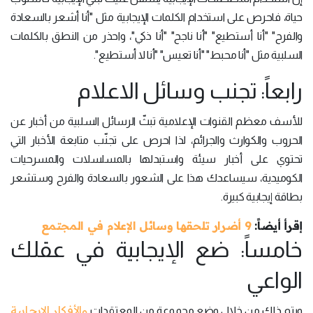
حياة، فاحرص على استخدام الكلمات الإيجابية مثل "أنا أشعر بالسعادة
والفرح" "أنا أستطيع" "أنا ناجح" "أنا ذكي"، واحذر من النطق بالكلمات
السلبية مثل "أنا محبط" "أنا تعيس" "أنا لا أستطيع".
رابعاً: تجنب وسائل الاعلام
للأسف معظم القنوات الإعلامية تبثّ الرسائل السلبية من أخبار عن
الحروب والكوارث والجرائم، لذا احرص على تجنّب متابعة الأخبار التي
تحتوي على أخبار سيئة واستبدلها بالمسلسلات والمسرحيات
الكوميدية، سيساعدك هذا على الشعور بالسعادة والفرح وستشعر
بطاقة إيجابية كبيرة.
إقرأ أيضاً:
9 أضرار تلحقها وسائل الإعلام في المجتمع
خامساً: ضع الإيجابية في عقلك
الواعي
والأفكار الإيجابية
ويتم ذلك من خلال وضع مجموعة من المعتقدات