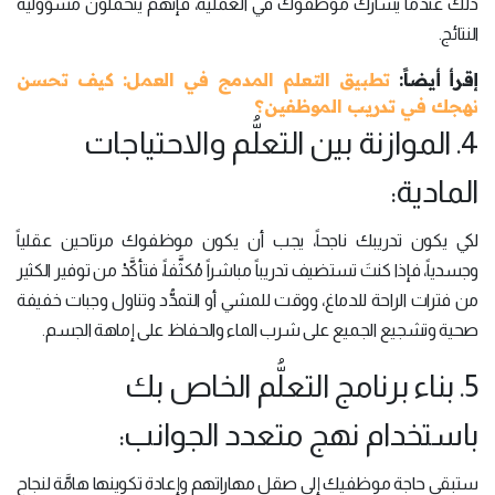
ذلك عندما يشاركُ موظفوك في العملية، فإنَّهم يتحملون مسؤولية
النتائج.
إقرأ أيضاً:
تطبيق التعلم المدمج في العمل: كيف تحسن
نهجك في تدريب الموظفين؟
4. الموازنة بين التعلُّم والاحتياجات
المادية:
لكي يكون تدريبك ناجحاً، يجب أن يكون موظفوك مرتاحين عقلياً
وجسدياً، فإذا كنتَ تستضيف تدريباً مباشراً مُكثَّفاً، فتأكَّدْ من توفير الكثير
من فترات الراحة للدماغ، ووقت للمشي أو التمدُّد وتناول وجبات خفيفة
صحية وتشجيع الجميع على شرب الماء والحفاظ على إماهة الجسم.
5. بناء برنامج التعلُّم الخاص بك
باستخدام نهج متعدد الجوانب:
ستبقى حاجة موظفيك إلى صقل مهاراتهم وإعادة تكوينها هامَّة لنجاح