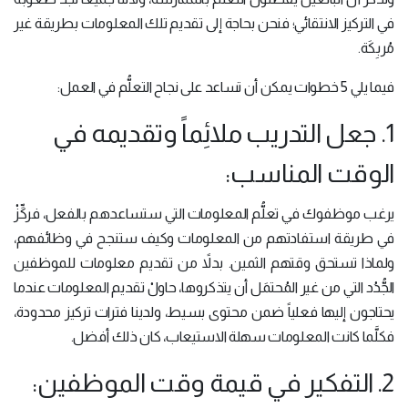
في التركيز الانتقائي؛ فنحن بحاجة إلى تقديم تلك المعلومات بطريقة غير
مُربِكَة.
فيما يلي 5 خطوات يمكن أن تساعد على نجاح التعلُّم في العمل:
1. جعل التدريب ملائِماً وتقديمه في
الوقت المناسب:
يرغب موظفوك في تعلُّم المعلومات التي ستساعدهم بالفعل، فركِّزْ
في طريقة استفادتهم من المعلومات وكيف ستنجح في وظائفهم،
ولماذا تستحق وقتهم الثمين. بدلاً من تقديم معلومات للموظفين
الجُّدُد التي من غير المُحتمَل أن يتذكروها، حاولْ تقديم المعلومات عندما
يحتاجون إليها فعلياً ضمن محتوى بسيط، ولدينا فترات تركيز محدودة،
فكلَّما كانت المعلومات سهلة الاستيعاب، كان ذلك أفضل.
2. التفكير في قيمة وقت الموظفين: