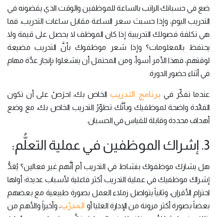
ضع في حسبانك الراتب بالساعة للموظفين والوقت الذي يقضونه في
التدريب اليوم، وإذا حسبتَ سعر الساعة مقابل ساعات التدريب، فما
هي تكلفة فصولك التدريبية إذا كان الموظف لا يحصل على قيمة ولا
يحتفظ بالمعلومات؟ وإذا شعر موظفوك بأنَّ التدريب مضيعة
لوقتهم، فهذا الأمر أسوأ، ومن المحتمل أن ينشغلوا بإنجاز عدَّة مهام
في أثناء حضور الدورة.
برنامج التدريب
عندما تفكِّر في
الخاص بك، احرَصْ على أن تكون
الفائدة واضحة لموظفيك وبأنَّك تطوِّرُ التدريب الخاص بك، مع وضع
أهداف محددة وقابلة للقياس في الحسبان.
3. إشراك الموظفين في عملية التعلُّم:
هل يشارك موظفوك بنشاط في التدريب أم أنَّهم غير فعالين؟ يُعَدُّ
إشراك موظفيك في عملية التدريب أكثر فاعلية لأسباب عديدة؛ أولها
احترام الأقران، وثانياً يتواصل زملاء العمل بصورة طبيعية مع بعضهم
المدرِّب
بعضاً بصورة أكثر مرونة من الإدارة العليا أو
، وأخيراً والأهم من