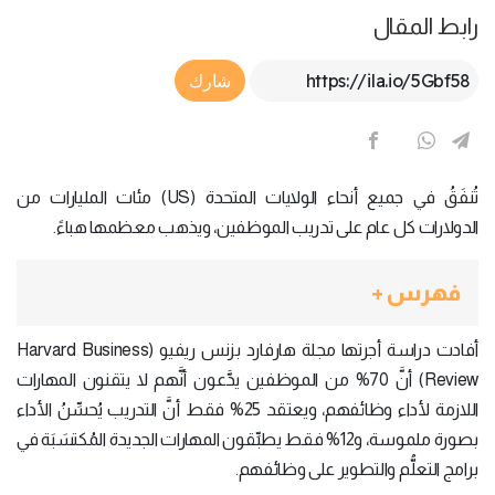
رابط المقال
Article Link
شارك
تُنفَقُ في جميع أنحاء الولايات المتحدة (US) مئات المليارات من
الدولارات كل عام على تدريب الموظفين، ويذهب معظمها هباءً.
فهرس +
أفادت دراسة أجرتها مجلة هارفارد بزنس ريفيو (Harvard Business
Review) أنَّ 70% من الموظفين يدَّعون أنَّهم لا يتقنون المهارات
اللازمة لأداء وظائفهم، ويعتقد 25% فقط أنَّ التدريب يُحسِّنُ الأداء
بصورة ملموسة، و12% فقط يطبِّقون المهارات الجديدة المُكتسَبَة في
برامج التعلُّم والتطوير على وظائفهم.