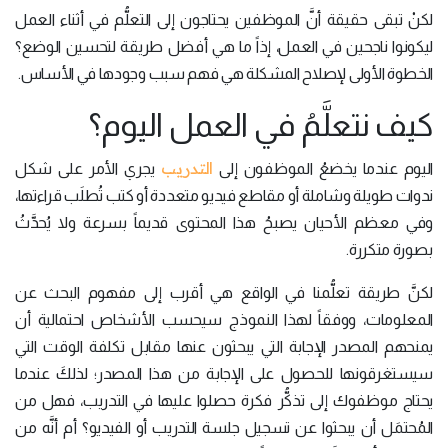
لكنْ تبقى حقيقة أنَّ الموظفين يحتاجون إلى التعلُّم في أثناء العمل
ليكونوا ناجحين في العمل، إذاً ما هي أفضل طريقة لتحسين الوضع؟
الخطوة الأولى لإصلاح المشكلة هي فهم سبب وجودها في الأساس.
كيف نتعلَّمُ في العمل اليوم؟
التدريب
اليوم عندما يخضعُ الموظفون إلى
يجري الأمر على شكل
ندوات طويلة وشاملة أو مقاطع فيديو متعددة أو كتب تُطلَب قراءتها،
وفي معظم الأحيان يصبحُ هذا المحتوى قديماً بسرعة ولا يُحدَّثُ
بصورة متكررة.
لكنَّ طريقة تعلُّمنا في الواقع هي أقرب إلى مفهوم البحث عن
المعلومات، ووفقاً لهذا النموذج سيحسب الأشخاص احتمالية أن
يمنحهم المصدر الإجابة التي يبحثون عنها مقابل تكلفة الوقت التي
سيستغرقونها للحصول على الإجابة من هذا المصدر؛ لذلكَ عندما
يحتاج موظفوك إلى تذكُّر فكرة حصلوا عليها في التدريب، فهل من
المُحتمَل أن يبحثوا عن تسجيل جلسة التدريب أو الفيديو؟ أم أنَّه من