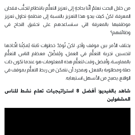
من خلال البحث نعلمُ أنَّنا بحاجةٍ إلى تعزيز التعلُّم بانتظام لتجنُّب فقدان
المعرفة، لكنْ كيفَ يبدو هذا التعزيز بالنسبة إلى منظمةٍ تحاول تعزيز
موظفيها بالمعرفة التي ستساعدهم على تحقيق النجاح في
وظائفهم؟
يختلف الأمر بين موقف وآخر، لكنْ تُوجَدُ خطوات ثابتة يُمكِنُنا اتِّخاذها
لتحسين تجربة التعلُّم في العمل، ويُفضِّلُ معظم الناس التعلُّم
بالممارسة، وأفضل وقت لتعلُّم هذه المعلومات هو عندما تكون ذات
صلة ومطلوبة بالفعل، وبمجرد أن نتمكنَ من ربط التعلُّم بموقف في
الواقع، يصبح من الأسهل استيعابه.
شاهد بالفيديو: أفضل 8 استراتيجيات تعلم نشط للناس
المشغولين