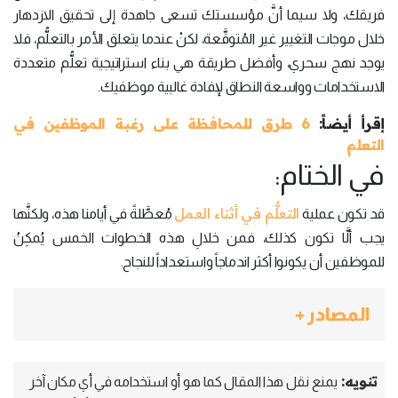
فريقك، ولا سيما أنَّ مؤسستك تسعى جاهدة إلى تحقيق الازدهار
خلال موجات التغيير غير المُتوقَّعة، لكنْ عندما يتعلق الأمر بالتعلُّم، فلا
يوجد نهج سحري، وأفضل طريقة هي بناء استراتيجية تعلُّم متعددة
الاستخدامات وواسعة النطاق لإفادة غالبية موظفيك.
إقرأ أيضاً:
6 طرق للمحافظة على رغبة الموظفين في
التعلم
في الختام:
التعلُّم في أثناء العمل
قد تكون عملية
مُعطَّلةً في أيامنا هذه، ولكنَّها
يجب ألَّا تكون كذلك، فمن خلالِ هذه الخطوات الخمس يُمكِنُ
للموظفين أن يكونوا أكثر اندماجاً واستعداداً للنجاح.
المصادر +
تنويه:
يمنع نقل هذا المقال كما هو أو استخدامه في أي مكان آخر