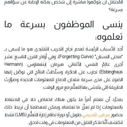
المُحتمَل أن يتوجَّهوا مباشرةً إلى شخص يمكنه الإجابة عن سؤالهم
بسرعة؟
ينسى الموظفون بسرعة ما
تعلموه:
أحد الأسباب الرئيسة لعدم نجاح التدريب التقليدي هو ما يُسمى بـ
"منحنى النسيان" (Forgetting Curve)، وفي أواخر القرن التاسع عشر
أجرى عالِمُ النفسِ الألماني هيرمان ابنغهاوس (Hermann
Ebbinghaus) تجارب على الذاكرة، وسلَّطَتْ النتائج التي توصَّل إليها
الضوءَ على مدى سرعة فقدان الدماغ للمعلومات الجديدة وصوَّرَتْ
الطريقة التي يتلاشى بها التعلُّم مع مرور الوقت.
بمجرَّد أن نتعلم أمراً ما، يكون هناك انخفاض حاد في الاحتفاظ
بالمعلومات إذا لم نعزِّز ما تعلمناه، ويمكن لمعظمنا أن نربط ذلك
عرض تقديمي
بحضور
طويل أو دورة نظام إدارة التعلُّم (LMS) فقط
لنكتشف أنَّنا نتذكر القليل من المعلومات في وقت لاحق.