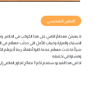
التطور الشخصي
لا يعيشُ معظمُ الناسِ على هذا الكوكبِ في الحاضر، وهم ب
الاستياءَ والمرارةَ وخيباتِ الأملِ التي حدثَت معهُم في 
شيئاً ما حدثَ معهُم عندما كانوا أطفالاً، ربما أَخبرَهُم الآخ
وفشلوا في تحقيقِه.
لذا في هذا الفيديو سنقدم لكم 3 نصائح لتجاوز الماضي إلى الأبد وفقاً للمدرب Robin Sharma.