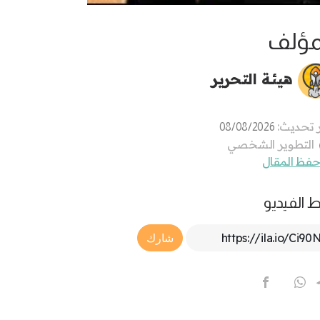
مؤلف
هيئة التحرير
 تحديث:
08/08/2026
التطوير الشخصي
فظ المقال
ط الفيديو
Article Link
شارك