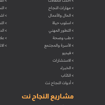
> أحدث المقالات
> أعل
> مهارات النجاح
> الن
> المال والأعمال
> اش
> اسلوب حياة
> ال
> التطور المهني
> ال
> طب وصحة
> علا
> الأسرة والمجتمع
> الا
> فيديو
> الاستشارات
> الخبراء
> الكتَاب
> أدوات النجاح نت
مشاريع النجاح نت