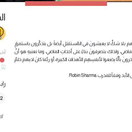
ال
لا شكٍّ لا يعيشونَ في المُستقبَلِ أيضاً؛ بل يتذكَّرون باستمرارٍ
الماضي، ولذلك يتصرفونَ بناءً على أحداثِ الماضي، وما نعنيهِ هو أنَّ
آخر
رونَ بألَّا يضعوا لأنفسِهِم الأهدافَ الكبيرة، أو ربَّما كانَ لديهم حلمٌ
ح
راب