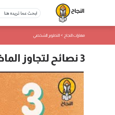
>
مهارات النجاح
التطوير الشخصي
3 نصائح لتجاوز الماضي إلى الأبد "Robin Sharma" "روبن شارما"