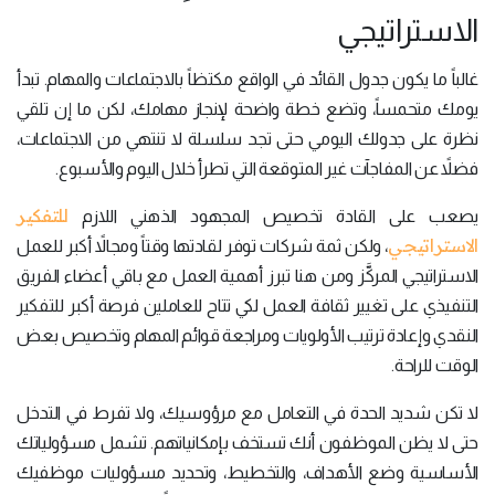
الاستراتيجي
غالباً ما يكون جدول القائد في الواقع مكتظاً بالاجتماعات والمهام. تبدأ
يومك متحمساً، وتضع خطة واضحة لإنجاز مهامك، لكن ما إن تلقي
نظرة على جدولك اليومي حتى تجد سلسلة لا تنتهي من الاجتماعات،
فضلاً عن المفاجآت غير المتوقعة التي تطرأ خلال اليوم والأسبوع.
للتفكير
يصعب على القادة تخصيص المجهود الذهني اللازم
الاستراتيجي
، ولكن ثمة شركات توفر لقادتها وقتاً ومجالاً أكبر للعمل
الاستراتيجي المركَّز ومن هنا تبرز أهمية العمل مع باقي أعضاء الفريق
التنفيذي على تغيير ثقافة العمل لكي تتاح للعاملين فرصة أكبر للتفكير
النقدي وإعادة ترتيب الأولويات ومراجعة قوائم المهام وتخصيص بعض
الوقت للراحة.
لا تكن شديد الحدة في التعامل مع مرؤوسيك، ولا تفرط في التدخل
حتى لا يظن الموظفون أنك تستخف بإمكانياتهم. تشمل مسؤولياتك
الأساسية وضع الأهداف، والتخطيط، وتحديد مسؤوليات موظفيك