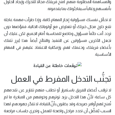
والمساهمة المطلوبة منهم. امنح فريقك مجالاً للتحرك وإيجاد الحلول
بأنفسهم وغالباً سيفاجئونك بما يقدمونه.
لا تحمِّل نفسك مسؤولية إنجاز المهام كافة، وإذا طرأت مهمة عاجلة
تقع خارج مجال خبرتك أو تتعارض مع أولوياتك الحالية، ففوِّضها دون
تردد. أنت دائماً مسؤول وخاضع للمحاسبة أمام الجميع، لكن عليك أن
تجعل الآخرين مسؤولين عن التنفيذ والنتائج أيضاً. هذا يُبرِز ثقتك
بأعضاء فريقك، ودعمك لهم، وإمكانية الاعتماد عليهم في المهام
الأساسية.
تجنُّب التدخل المفرط في العمل
لا تراقب أعضاء الفريق باستمرار أو تطلب منهم تقارير عن تقدمهم
كل ساعة؛ لأنَّ هذا التدخل يزيد توترهم وخوفهم من المبادرة ما لم
تُمنح لهم أوامر صريحة، وقد يظنون بأنَّ القيادة، لا تقدِّر جهودهم، لهذا
السبب يُفضَّل أن تحدد مراحل واضحة للعمل، وتجري جلسات مراجعة