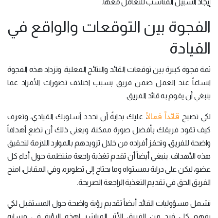
إيجاد السبيل المناسب للتعامل معها.
الفجوة بين التوقعات والواقع في
القيادة
ثمة فجوة كبيرة بين توقعات القائد والنتائج الفعلية، وتزداد هذه الفجوة
اتساعاً عند العمل ضمن فريق بسبب اختلاف تصورات الأفراد عما
ينبغي أن يقوم به قائد الفريق.
قائداً فعالاً
لكي تصبح
، عليك بدايةً أن تحدد أسلوبك القيادي، وتعرف
كيف تقود فريقك بأفضل صورة ممكنة، ويعني ذلك أن تضع أهدافاً
واضحة للفريق، وتحفز أفراده من خلال تزويدهم بالموارد اللازمة لتحقيق
هذه الأهداف. ينبغي أيضاً أن تقدم تغذية راجعة منتظمة حول أداء كل
عضو، ليكن على دراية بمستواه وما يحتاج إلى تطويره، وفي المقابل، امنح
الفريق الحق في تقديم التغذية الراجعة الصريحة.
تشمل مسؤوليات القائد أيضاً تقديم رؤية واضحة حول المستقبل لكي
يفهم كل فرد من الفريق الأثر المباشر لهذه الرؤية في مساره