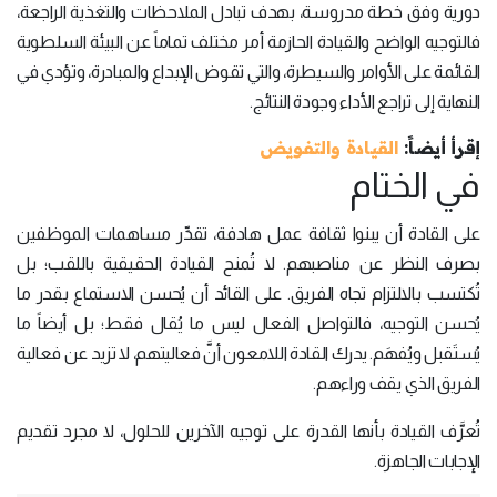
دورية وفق خطة مدروسة، بهدف تبادل الملاحظات والتغذية الراجعة،
فالتوجيه الواضح والقيادة الحازمة أمر مختلف تماماً عن البيئة السلطوية
القائمة على الأوامر والسيطرة، والتي تقوض الإبداع والمبادرة، وتؤدي في
النهاية إلى تراجع الأداء وجودة النتائج.
إقرأ أيضاً:
القيادة والتفويض
في الختام
على القادة أن يبنوا ثقافة عمل هادفة، تقدِّر مساهمات الموظفين
بصرف النظر عن مناصبهم. لا تُمنح القيادة الحقيقية باللقب؛ بل
تُكتسب بالالتزام تجاه الفريق. على القائد أن يُحسن الاستماع بقدر ما
يُحسن التوجيه، فالتواصل الفعال ليس ما يُقال فقط؛ بل أيضاً ما
يُستَقبل ويُفهَم. يدرك القادة اللامعون أنَّ فعاليتهم، لا تزيد عن فعالية
الفريق الذي يقف وراءهم.
تُعرَّف القيادة بأنها القدرة على توجيه الآخرين للحلول، لا مجرد تقديم
الإجابات الجاهزة.