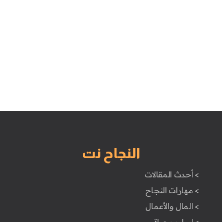
النجاح نت
> أحدث المقالات
> مهارات النجاح
> المال والأعمال