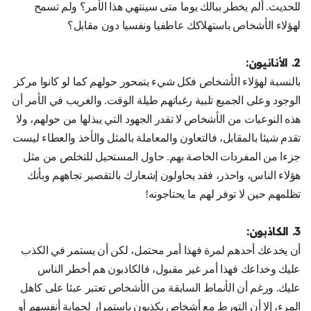
للحديث. ألم يخطر ببالك يوما متى سينتهي هذا الأمر؟ ولم تسمح
لهؤلاء الأشخاص باستهلاكك عاطفيا ونفسيا دون مقابل؟
2. الأنانيون:
بالنسبة لهؤلاء الأشخاص فكل شيء يتمحور حولهم كما لو كانوا مركز
الوجود وعلى الجميع تلبية رغباتهم طيلة الوقت. والغريب في الأمر أن
هذه النوعيات من الأشخاص لا تقدر الجهود التي يبذلها من حولهم، ولا
تقدم شيئا بالمقابل، فالتعاون والمعاملة بالمثل والأخذ والعطاء ليست
جزءا من المفردات الخاصة بهم. حاول المستحيل للتخلص من مثل
هؤلاء الناس، واحذر، فقد يحاولون إشعارك بالتقصير تجاههم وبأنك
تظلمهم حين لا توفر لهم ما يحتاجونه!
3. الكاذبون:
أن يخدعك أحدهم لمرة فهذا أمر محتمل، لكن أن يستمر في الكذب
عليك وخداعك فهذا أمر غير مقبول، فالكاذبون هم أخطر الناس
عليك. ورغم أن الأنماط السابقة من الأشخاص تعتبر عبئا على كاهل
المرء، إلا أن التورط مع أشخاص يكذبون باستمرار لحماية أنفسهم أو