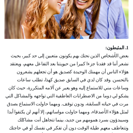
1. المثبطون:
بعض الأشخاص الذين نحتك بهم يكونون متعبين إلى حد كبير، بحيث
نشعر أننا قد فقدنا جزءا كبيرا من حيويتنا بعد التفاعل معهم، ويعتقد
هؤلاء الناس أن مهمتك الوحيدة كصديق هو أن تجعلهم يشعرون
بالتحسن. وقد كان لدي في السابق صديق كهذا، تطلب ساعات
وساعات مني للاستماع إليه وهو يعبر عن آلامه المتكررة، حيث كان
يشكو لي دوما من الاضطرابات العاطفية التي تواجهه والمشاكل التي
مرت في حياته السابقة، ودون توقف. ومهما حاولت الاستماع بصدق
لمثل هؤلاء الأصدقاء، ومهما حاولت مواساتهم، إلا أنهم لن يكتفوا أبدا
وسيبدؤون بسرد همومهم من جديد، بينما تتجاهل أنت مشاكلك
وتتعاطف معهم طيلة الوقت دون أن تفكر في نفسك أو في حاجتك