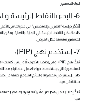
انتباه الجمهور.
6- البدء بالنقاط الرئيسة والانتهاء بها:
أتَذْكُر دراسة "الناقرين والمنصتين" التي ذكرناها في الأعلى؟
كلامك كرر النقاط الرئيسة في البداية والنهاية. يمكن ال
الجمهور فهمها خلال العرض.
7- استخدم نهج (PIP):
المشهورة التي يستخدمها خبراء العمل. عند اتباع هذا النه
خلال استعراض مضمونه والنتائج المتوقع جنيها من خلا
ستناقَش فيه.
يُعَدُّ إطار العمل هذا طريقةً رائعة لإثارة اهتمام الجم
فيه.