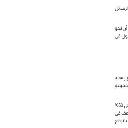
ا يعني أنَّ معظم الرسائل
ن تبدو
جول في
 إليهم،
نصتين" (the tappers and the listeners) من مجموعةٍ
اعتقَد أفراد المجموعة الذين طُلِب منهم أن يقلدوا نغمات الأغاني من خلال النقر بأصابعهم أنَّ أفراد المجموعة الأخرى سيتعرفون إلى 50%
جهدٍ مضاعف في
ت تتوقع