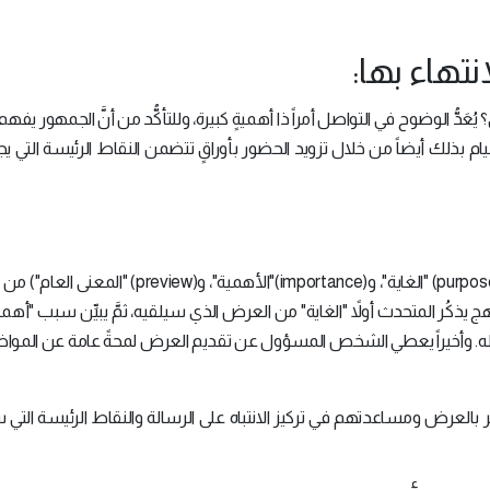
 يُعَدُّ الوضوح في التواصل أمراً ذا أهميةٍ كبيرة، وللتأكُّد من أنَّ الجمهور يف
قيام بذلك أيضاً من خلال تزويد الحضور بأوراقٍ تتضمن النقاط الرئيسة التي 
يُعَدُّ نهج (PIP) (وهي اختصار الأحرف الأُوَل من كلمات (purpose) "الغاية"، و(importance)"الأهمية"، و
ج يذكُر المتحدث أولاً "الغاية" من العرض الذي سيلقيه، ثمَّ يبيِّن سبب "أهم
له. وأخيراً يعطي الشخص المسؤول عن تقديم العرض لمحةً عامة عن المواضي
اهير بالعرض ومساعدتهم في تركيز الانتباه على الرسالة والنقاط الرئيسة التي 