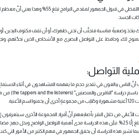
أنَّ نسبة مساهمة التواصل غير اللفظي في قبول الجمهور لمقدمي البرامج تبلغ 55% وهذ
كات الجسد.
 وضعيةً مناسبة فتجنَّب أن تحني ظهرك، أو أن تقف مكتوف اليدين، أو أ
منوح لك، وحافظ على التواصل البصري مع الأشخاص الذين تحدِّثهم، وت
 إثبات أنَّ الناس يبالغون في تقدير حجم ما يفهمه المشاهدون في أثناء الاستماع
التي أصبحت مشهورةً باسم دراسة "الناقرين والم
غنية.
من الأغاني لكنَّ نسبة الأغاني التي جرى التعرف إليها لم تبلغ إلَّا 2.5%. تبيِّن هذه الدراسة مدى أهمية التواصل الواضح وبذل 
بما تشير هذه الدراسة، أن يخفق الجمهور في فهم الكثير من الأمور التي كن