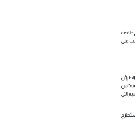
هم خلاصة
يجب على
(preview) "المعنى العام") من الطرائق
يته" من
ع التي
ستُطرَح