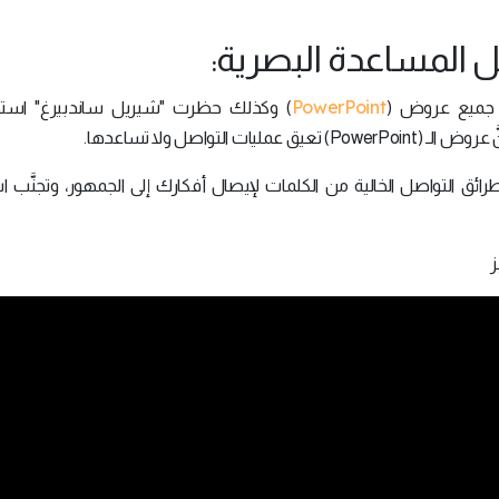
PowerPoint
م جميع عروض (
) وكذلك حظرت "شيريل ساندبيرغ" استخد
ئق التواصل الخالية من الكلمات لإيصال أفكارك إلى الجمهور، وتجنَّب ا