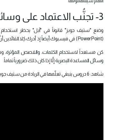
أنهم سيفهمونها.
3- تجنُّب الاعتماد على وسائل المساعدة البصرية:
وضع "ستيف جوبز" قانوناً في "آبل" يحظر استخدا
(PowerPoint) في فيسبوك أيضاً إذ أدرك كِلا القائدين أنَّ عروض الـ (PowerPoint) تعيق عمليات التواصل ولا تساعدها.
كن مستعداً لاستخدام الكلمات، والقصص المؤثرة، وطرا
وسائل المساعدة البصرية إلَّا إذا كان ذلك ضرورياً تماماً.
شاهد: 6 دروس ينبغي تعلّمها في الريادة من ستيف جوبز