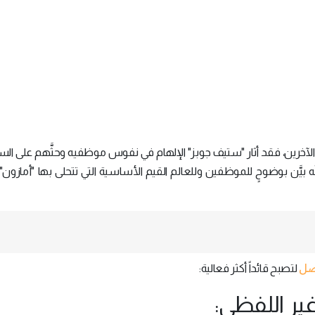
لآخرين، فقد أثار "ستيف جوبز" الإلهام في نفوس موظفيه وحثَّهم على الس
َّه بيَّن بوضوحٍ للموظفين وللعالم القيم الأساسية التي تتحلى بها "أمازون
اصل
لتصبح قائداً أكثر فعالية: