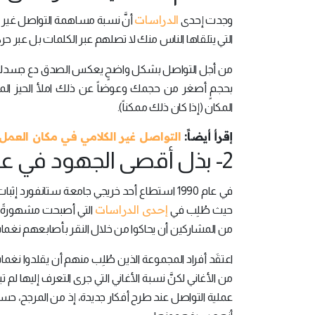
الدراسات
وجدت إحدى
التي يتلقاها الناس منك لا تصلهم عبر الكلمات بل عبر حر
من أجل التواصل بشكل واضحٍ يعكس الصدق دع جسدك يتخذ
بحجمٍ أصغر من حجمك وعوضاً عن ذلك املأ الحيز الم
المكان (إذا كان ذلك ممكناً).
إقرأ أيضاً:
التواصل غير الكلامي في مكان العمل
2- بذل أقصى الجهود في عملية التواصل:
في عام 1990 استطاع أحد خريجي جامعة ستانفورد
إحدى الدراسات
حيث طُلِب في
من المشاركين أن يحاكوا من خلال النقر بأصابعهم نغمات 120 أغنية مشهورة وطُلِب من مجموعةٍ أخرى أن يخمنوا اسم الأ
عملية التواصل عند طرح أفكار جديدة، إذ من المرجح، حس