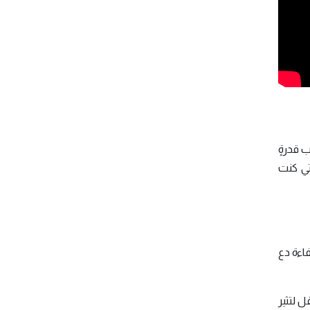
ب قدرةٍ
تي كنت
فاءة دع
ل لتثير