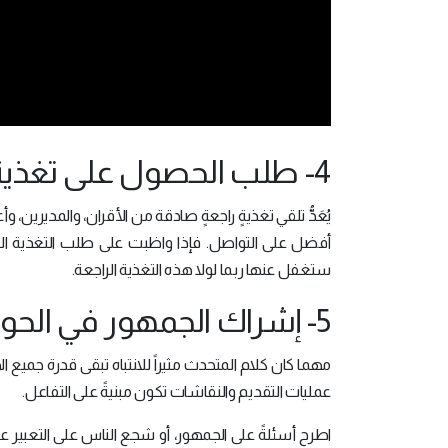
4- طلب الحصول على تغذية راجعة صادقة:
يُعَدُّ تلقي تغذيةٍ راجعةٍ صادقة من الأقران، والمديري
أفضل على التواصل. فإذا واظبت على طلب التغذية ال
ستغفل عنها ربما لولا هذه التغذية الراجعة.
5- إشراك الجمهور في الحوار:
مهما كان كلام المتحدث مثيراً للانتباه تبقى قدرة جميع 
عمليات التقديم والنقاشات تكون مبنيةً على التفاعل.
اطرح أسئلةً على الجمهور، أو شجع الناس على التعبير ع