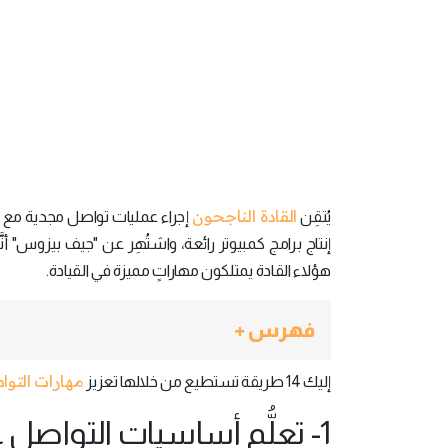
القادة الناجحون
يُتقِن
إجراء عمليات تواصل مجدية مع ا
إنتاج برامج كمبيوتر رائعة، واشتُهِر عن "جيف بيزوس" أن
هؤلاء القادة يمتلكون مهاراتٍ مميزة في القيادة.
فهرس +
مهارات التو
إليك 14 طريقة تستطيع من خلالها تعزيز
1- تعلُّم أساسيات التواصل غير اللفظي: