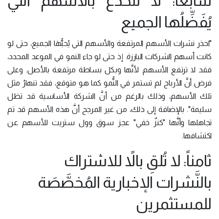
سابعاً: لا تَنخدع بالأسهم التي
يُفَضِّلُها الجميع
"احذر نشرات الأسهم المرتفعة والأسهم التي يُحبُّهَا الجميع، حتى لو
كانت أسهم الشركات البارزة. إذ حتى لو جاء النمو في الموعد المحدد،
فقد لا ترتفع الأسهم. لأنَّها وبكل بساطة مرتفعة بالأصل. وعلى
فرض أنَّ الأرباح لم تستمر في النُّمو كما هو متوقع، فقد تنهارُ مثل
تلك الأسهم، وذلك بالرغم من أنَّ الشركة الأساسية قد تظل
سليمة". بالإضافة إلى ذلك، من غير المرجح أنَّ هذه الأسهم قد تم
تجاهلها وأنَّها "كنزٌ خفي" عجز سوق وول ستريت للأسهم عن
اكتشافها.
ثامناً: لا تُلقِ بالاً للاشتراك
بالنَّشرات الإخبارية المُخصَّصَة
للمستثمرين