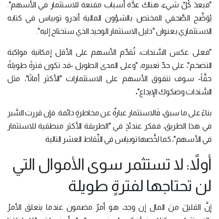
"فبعدَ كُلِّ شيء، هناك عدَّة أسباب مقنعة للاستثمار في الأسهم".
يُوَضِّح الصَّحفي المختص بالشؤون المالية أندرو توبياس في كتابه
الاستثماري بعنوان "دليل الاستثمار الوحيد الذي ستحتاج إليه".
"فعلى عكس السَّندات، تُقدِّم الأسهم على الأقل إمكانية مواكبة
التضخم"، على حدِّ تعبيره، "وعلى المدى الطويل -قد تكون فترةً طويلةً
حقَّاً- سوف تتفوق الأسهم على الاستثمارات "الأكثر أمانًا"، مثل
.
السَّندات وصكوك الإيداع"
بناءً على ما سبق، فَالاستثمار عبارةٌ عن مخاطرةٍ دائمة. فإن قررت السَّير
في هذا الطريق، ففكر عندئذٍ في "الطريقة الأكثر منطقية للاستثمار
في الأسهم"، كما لخَّصها توبياس في النِّقاط العشر التالية:
أولاً: لا تستثمر سوى الأموال التي
لن تحتاجها لفترةٍ طويلة
إنَّ القليلَ منَ المال إن وجد، هو أمرٌ مضمون عندما يتعلق الأمرُ