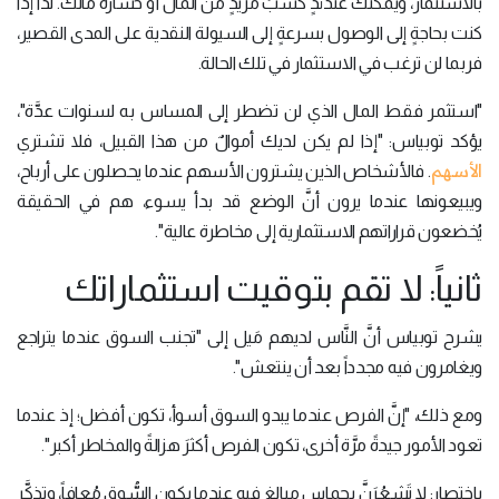
بالاستثمار، ويمكنك عندئذٍ كسبُ مزيدٍ من المال أو خسارة مالك. لذا إذا
كنت بحاجةٍ إلى الوصول بسرعةٍ إلى السيولة النقدية على المدى القصير،
فربما لن ترغب في الاستثمار في تلك الحالة.
"استثمر فقط المال الذي لن تضطر إلى المساس به لسنوات عدَّة"،
يؤكد توبياس: "إذا لم يكن لديك أموالٌ من هذا القبيل، فلا تشتري
الأسهم
. فالأشخاص الذين يشترون الأسهم عندما يحصلون على أرباح،
ويبيعونها عندما يرون أنَّ الوضع قد بدأ يسوء، هم في الحقيقة
يُخضعون قراراتهم الاستثمارية إلى مخاطرة عالية".
ثانياً: لا تقم بتوقيت استثماراتك
يشرح توبياس أنَّ النَّاس لديهم مَيل إلى "تجنب السوق عندما يتراجع
ويغامرون فيه مجدداً بعد أن ينتعش".
ومع ذلك، "إنَّ الفرص عندما يبدو السوق أسوأ، تكون أفضل؛ إذ عندما
تعود الأمور جيدةً مرَّة أخرى، تكون الفرص أكثرَ هزالةً والمخاطر أكبر".
باختصار: لا تَشعُرَنَّ بحماسٍ مبالغٍ فيه عندما يكون السُّوق مُعافاً، وتذكَّر