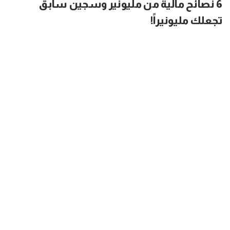
6 نصائح مالية من مليونير وسجين سابق
تجعلك مليونيراً!