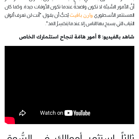
أنَّ الأمور السَّيئة لا تكون واضحةً عندما تكون الأوقات جيدة. وكما كان
وارن بافيت
المستثمر الأسطوري
يُحبُّ أن يقول: "أنت لن تعرف ألوان
الثياب التي يسبح بها الناس إلا عندما يَنحَسِرُ المد".
شاهد بالفيديو: 8 أمور هامّة لنجاح استثمارك الخاص
ثالثاً: استثمر أموالك في السُّوق