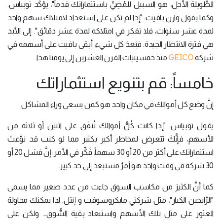
الطَّويلة الأجل، هو السبيل للمُضِيِّ باستثماراتك قدماً"، يؤكِّد توبياس.
وكما يقول وارن بافيت: "إذا لم تكن على استعداد لامتلاك سهم واحد
لمدة عشر سنوات، فلا تفكر في امتلاكه لمدة عشر دقائق". إلى الأبد
هي فترة الانتظار الجيدة. فبَعدَ كل شيء، أبقى بافيت على أسهمه في
GEICO
شركة
منذ خمسينيات القرن العشرين إلى يومنا هذا.
خامساً: قم بتنويع استثماراتك
إنَّ وضع كل أموالك في مكان واحد هو كمن يسعى وراء المشاكل.
يقول توبياس: "إذا كانت كُلُّ أموالك تُنفَق على اثنين أو ثلاثة من
الأسهم، فإنَّكَ تتعرض لمخاطر أكبر بكثير مما لو كنت قد نوَّعتَ
استثماراتك على أكثر من 20 أو 30 سهماً. فَكِّر في الأمر: إنَّ فشل 20 أو
30 شركة في وقت واحد هو أمرٌ مستبعد إلى حد كبير.
كما أنَّ الكثيرَ من مكاسب السوق جاءت من عدد صغير مما يسمى
"الرَّابحين الكبار"، مثل شركتي مايكروسوفت و إنتل. لذا يمكنك محاولة
العثور على مثل تلك الأسهم واستبعاد بقية السُّوق... ولكن على