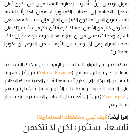
يقول توبياس: "إنَّ النَّشرات الإخبارية للمستثمرين التي تكون أغلى
سعراً، بالإضافةِ إلى خدمات الكمبيوتر؛ لا معنى لها إلَّا بالنسبة
للمستثمرين الذين يمتلكون الكثيرَ من المال. فإلى جانب تكلفتها، فهي
أيضاً وفي كثيرٍ من الأحيان، تجعلك عُرضةً لأن تقعَ فريسةً لإغرائكَ على
الشراء، وتجعلك تخشى من أن تبيعَ ما قد اشتريته. بالإضافةِ إلى ذلك،
نصف الخبراء وفي أيِّ وقتٍ من الأوقات؛ من المرجح أن يكونوا
مخطئين".
هناك الكثير من الموارد المجانية عبر الإنترنت التي يمكنك الاستفادة
Yahoo Finance
منها. يوصي توبياس بموقع (
) من أجل معرفة
المزيد عن الشركات التي تطرح أسهمها للتَّداول العام (يمكنك الاطلاع
على التقارير السنوية ومخططات الأداء وتقديرات الأرباح) وموقع
Morningstar
(
) من أجل التَّعرف على الصناديق الاستثمارية والاستثمار
بشكل عام.
إقرأ أيضاً:
كيف تبني محفظتك الاستثمارية؟
تاسعاً: استثمر؛ لكن لا تتكهن