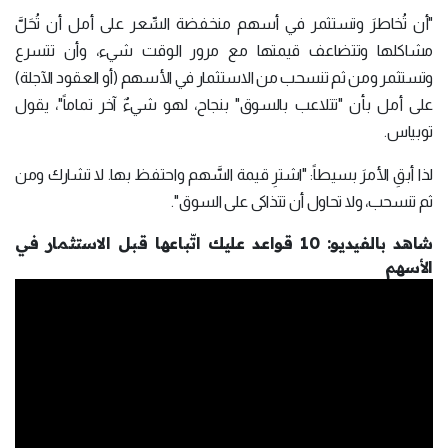
"أن تُخاطرَ وتستثمر في أسهم منخفضة السِّعر على أمل أن تُحَلَّ
مشاكلها وتتضاعف قيمتها مع مرور الوقت شيء، وأن تتسرع
وتستثمر ومن ثم تنسحب من الاستثمار في الأسهم (أو العقود الآجلة)
على أمل بأن "تتلاعب بالسوق" بنجاح، لهو شيءٌ آخر تماماً"، يقول
توبياس.
لذا أبقِ الأمرَ بسيطاً: "اشترِ قيمة السَّهم واحتفظ بها. لا تشارك ومن
ثم تنسحب، ولا تحاول أن تتذاكى على السوق".
شاهد بالفيديو: 10 قواعد عليك اتّباعها قبل الاستثمار في
الأسهم