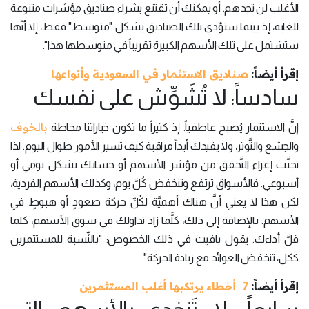
الأغلب لن تجدهم. أو يمكنك أن تقتنع بشراء صناديق مؤشرات متنوعة
للغاية، إذ بينما ستؤدي تلك الصناديق بشكل "متوسط" فقط، إلا أنَّها
ستشتمل على تلك الأسهم الكبيرة تقريباً في متوسطها هذا".
إقرأ أيضاً:
صناديق الاستثمار في السعودية وأنواعها
سادساً: لا تُشَوِّش على نفسك
بالخوف
إنَّ الاستثمار يُصبح عاطفياً. إذ كثيراً ما تكون خياراتنا محاطة
والجشع والتَّوتر، ولا يفيدك أبداً مراقبة كيف تسير الأمور طوال اليوم. لذا
تجنَّب إغراء التَّحقق من مؤشر الأسهم أو حسابك بشكل يومي أو
أسبوعي. فالأسواق ترتفع وتنخفض كُلَّ يوم، وكذلك الأسهم الفردية،
لكن هذا لا يعني أنَّ هناك أهميَّة لكُلِّ حركة صعودٍ أو هبوطٍ في
الأسهم. بالإضافة إلى ذلك، كلَّما زاد تداولك في سوق الأسهم، كلما
قلَّ أداءك. يقول بافيت في ذلك الخصوص: "بالنِّسبة للمستثمرين
ككل، تنخفض العوائد مع زيادة الحركة".
إقرأ أيضاً:
7 أخطاء يرتكبها أغلب المستثمرين