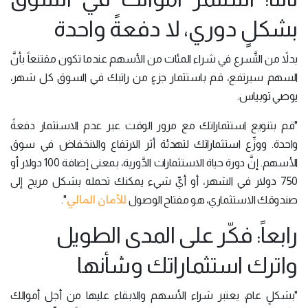
بشكلٍ دوري، لا دفعةً واحدة
بدلاً من التَّسرع في شراء المئات من الأسهم عندما تكون مقتنعاً بأنَّ
السهم سيرتفع، قم باستثمار جزءٍ من راتبك في السوق كل شهر،
يوصي توبياس.
"قم بتنويع استثماراتك مع مرور الوقت عبر عدم الاستثمار دفعةً
واحدة. ووزِّع استثماراتك لتهدئة أثر الارتفاع والانخفاض في سوق
الأسهم. إنَّ دورة حياة الاستثمارات الدَّورية، بمعنى إضافة 100 دولار أو
750 دولار في الشهر، أو أيِّ شيء يمكنك تحمله بشكل مريح إلى
للأمان المالي
صندوقك الاستثماري، هو مفتاح الوصول
".
رابعاً: فكّر على المدى الطويل
واترك استثماراتك وشأنها
"بشكلٍ عام، يعتبر شراء الأسهم والابقاء عليها من أجل أموالك