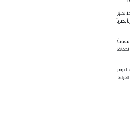
.
يط لخلق
 بصرياً
 مفضلاً
الحفاظ
ا يوفر
لقراءة؛