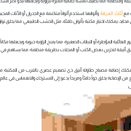
ومنظمة؛ مما يضيف لمسة جمالية مميزة للزاوية ويجعلها تبدو أكثر اتساعاً
أثاث الغرفة
 مع
وألوانها. استخدم ألواناً متناغمة مع الجدران أو الأثاث المح
ايد، يمكنك اختيار مكتبة بألوان دافئة، مثل الخشب الطبيعي؛ مما يخلق توازناً
ائلية المؤطرة أو النباتات الصغيرة؛ مما يمنح الزاوية حيوية ويجعلها مكاناً
ديق أنيقة لتخزين بعض الكتب أو المجلات بطريقة منظمة؛ مما يساهم في 
. يمكنك إضافة مصباح طاولة أنيق ذي تصميم عصري بالقرب من المكتبة؛ مم
من الإضاءة يخلق جواً دافئاً ومريحاً يدعو إلى الاسترخاء والانغماس في عالم ا
.