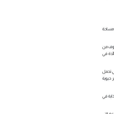
ا مساحة
فوف من
دة في
تي تحمل
 حيوية
كتب بصورة جذابة في
ة التي