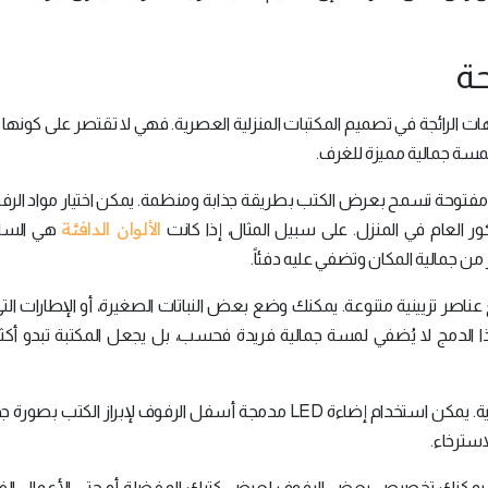
حة
هات الرائجة في تصميم المكتبات المنزلية العصرية. فهي لا تقتصر على كونه
مسة جمالية مميزة للغرف.
 مفتوحة تسمح بعرض الكتب بطريقة جذابة ومنظمة. يمكن اختيار مواد الر
الألوان الدافئة
ر العام في المنزل. على سبيل المثال، إذا كانت
هي السائ
 من جمالية المكان وتضفي عليه دفئاً.
عناصر تزيينية متنوعة. يمكنك وضع بعض النباتات الصغيرة، أو الإطارات ال
ذا الدمج لا يُضفي لمسة جمالية فريدة فحسب، بل يجعل المكتبة تبدو أكثر
كما تؤدي الإضاءة دوراً حيوياً في تصميم المكتبات العصرية. يمكن استخدام إضاءة LED مدمجة أسفل الرفوف لإبراز ال
استرخاء.
 يمكنك تخصيص بعض الرفوف لعرض كتبك المفضلة أو حتى الأعمال الفني