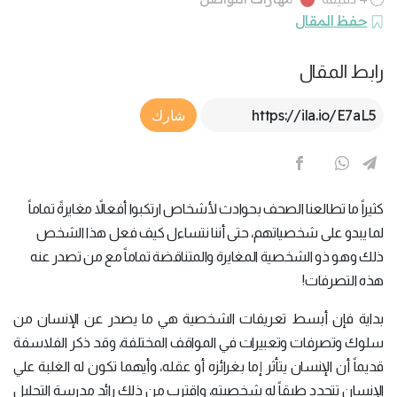
حفظ المقال
رابط المقال
Article Link
شارك
كثيراً ما تطالعنا الصحف بحوادث لأشخاص ارتكبوا أفعالاً مغايرةً تماماً
لما يبدو على شخصياتهم، حتى أننا نتساءل كيف فعل هذا الشخص
ذلك وهو ذو الشخصية المغايرة والمتناقضة تماماً مع من تصدر عنه
هذه التصرفات!
بداية فإن أبسط تعريفات الشخصية هي ما يصدر عن الإنسان من
سلوك وتصرفات وتعبيرات في المواقف المختلفة، وقد ذكر الفلاسفة
قديماً أن الإنسان يتأثر إما بغرائزه أو عقله، وأيهما تكون له الغلبة علي
الإنسان تتحدد طبقاً له شخصيته، واقترب من ذلك رائد مدرسة التحليل