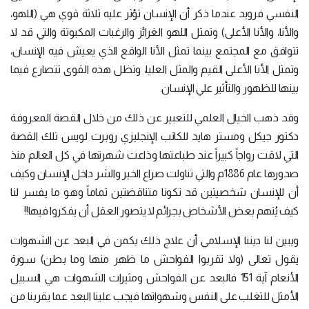
النفسي فرويد عندما ذكر أن الإنسان تؤثر عليه ثلاثة قوي هي (اللهو،
والأنا، والأنا الأعلى) وتمثل اللهو الغرائز والرغبات المكبوتة والتي قد لا
تتوافق مع المجتمع بينما تمثل الأنا الواقع الذي يعيش فيه الإنسان،
وتمثل الأنا الأعلى القيم والمثل العليا، وتظل هذه القوى تتصارع فيما
بينها للظهور والتأثير علي الإنسان.
وقد ذهب الخيال العلمي للتعبير عن ذلك من خلال القصة المعروفة
دكتور جيكل ومستر هايد للكاتب الإنجليزي روبرت لويس تلك القصة
التي لاقت رواجاً كبيراً عند طباعتها وذاعت شهرتها في كل العالم منذ
صدورها عام 1886م والتي تناولت صراع الخير والشر داخل الإنسان وكيف
أن للإنسان شخصيتين قد تكونا متناقضتين تماماً وهو ما يفسر لنا
كيف يُتهم بعض الأشخاص بجرائم لا يتصور العقل أن يفكروا فيها!!
ويبين لنا ديننا الإسلامي أن علاج ذلك يكمن في البعد عن الشهوات
يقول تعالى (ولا تقربوا الفواحش ما ظهر منها وما بطن) سورة
الأنعام آية 151 فالبعد عن الفواحش ومثيرات الشهوات هي السبيل
الأمثل للتغلب على النفس وشهواتها فيجب علينا البعد عما يقربنا من