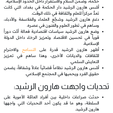
حكمه، وضمن السلام والاستقرار داخل الحدود الإسلامية.
أسَّس هارون الرشيد دار الحكمة في بغداد، التي كانت
تعدُّ مركزاً للعلم والثقافة في ذلك الوقت.
دعَمَ هارون الرشيد وشجَّع العلماء والفلاسفة والأدباء،
وساهم في تطور العلوم والفنون في عصره.
وضع هارون الرشيد سياسات اقتصادية فعالة أدَّت دوراً
قوياً في تحسين الاقتصاد وتعزيز الرخاء داخل الدولة
الإسلامية.
أظهر هارون الرشيد قدرة على
التسامح
والاحترام
للثقافات والديانات الأخرى، وهذا ساهم في تعزيز
التعايش السلمي.
أسَّس هارون الرشيد نظاماً قضائياً عادلاً وشفافاً، يضمن
حقوق الفرد ويحميها في المجتمع الإسلامي.
تحديات واجهت هارون الرشيد:
حدثت صراعات داخلية بين أفراد العائلة الأموية على
السلطة، وهو ما قد يكون أحد التحديات التي واجهها
هارون الرشيد.