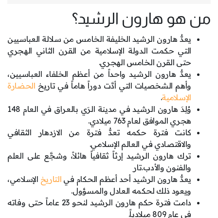
من هو هارون الرشيد؟
يعدُّ هارون الرشيد الخليفة الخامس من سلالة العباسيين
التي حكمت الدولة الإسلامية من القرن الثاني الهجري
حتى القرن الخامس الهجري.
يعدُّ هارون الرشيد واحداً من أعظم الخلفاء العباسيين،
وأهم الشخصيات التي أدَّت دوراً هاماً في تاريخ
الحضارة
الإسلامية
.
وُلِدَ هارون الرشيد في مدينة الرَي بالعراق في العام 148
هجري الموافق لعام 763 ميلادي.
كانت فترة حكمه تعدُّ فترة من الازدهار الثقافي
والاقتصادي في العالم الإسلامي.
ترك هارون الرشيد إرثاً ثقافياً هائلاً، وشجَّع على العلم
والفنون والأدب.تار
يعدُّ هارون الرشيد أحد أعظم الحكام في
التاريخ
الإسلامي،
ويعود ذلك لحكمه العادل والمسؤول.
دامت فترة حكم هارون الرشيد لنحو 23 عاماً حتى وفاته
في عام 809 ميلادياً.