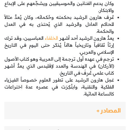
وكان يدعم الفنانين والموسيقيين ويشجِّعهم على الإبداع
والابتكار.
عُرِف هارون الرشيد بحكمته وحُكمائه، وكان يُعدُّ مثالاً
للحاكم العادل والرشيد الذي يُحتذى به في العدل
والحكمة.
يعدُّ هارون الرشيد أحد أشهر
الخلفاء
العباسيين، وقد ترك
إرثاً ثقافياً وتاريخياً هامَّاً يُذكَر حتى اليوم في التاريخ
الإسلامي والعربي.
ترجم في عهده أول ترجمة إلى العربية وهو كتاب الأصول
(الأركان) في الهندسة والعدد لإقليدس الذي يعدُّ أشهر
كتاب علمي عُرِفَ في التاريخ.
عَمِل هارون الرشيد على تطور العلوم خصوصاً الفيزياء
الفلكية والتقنية، وابتُكِرَت في عصره عدة اختراعات
كالساعة المائية.
المصادر +