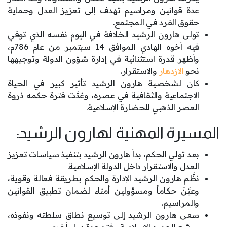
عدة قوانين ومراسيم تهدف إلى تعزيز العدل وحماية
حقوق الفرد في المجتمع.
تولى هارون الرشيد الخلافة في اليوم نفسه الذي توفي
فيه أخوه الهادي الموافق 14 سبتمبر من عام 786م،
وأظهر قدرة استثنائية في إدارة شؤون الدولة وتوجيهها
نحو
الازدهار
والاستقرار.
كان لشخصية هارون الرشيد تأثير كبير في الحياة
الاجتماعية والثقافية في عصره، وعُدَّت فترة حكمه ذروة
العصر الذهبي للحضارة الإسلامية.
المسيرة المهنية لهارون الرشيد:
بعد تولي الحكم، بدأ هارون الرشيد بتنفيذ سياسات تعزيز
العدل والاستقرار داخل الدولة الإسلامية.
نظَّم هارون الرشيد الإدارة والحكم بطريقة فعالة وقوية،
وعيَّنَ حكاماً ومسؤولين أمناء لضمان تطبيق القوانين
والمراسيم.
سعى هارون الرشيد إلى توسيع نطاق سلطته ونفوذه،