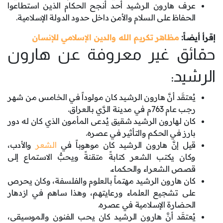
عرف هارون الرشيد أحد أنجح الحكام الذين استطاعوا
الحفاظ على السلام والأمن داخل حدود الدولة الإسلامية.
إقرأ أيضاً:
مظاهر تكريم الله والدين الإسلامي للإنسان
حقائق غير معروفة عن هارون
الرشيد:
يُعتقَد أنَّ هارون الرشيد كان مولوداً في الخامس من شهر
رجب عام 763م في مدينة الرَّي بالعراق.
كان لهارون الرشيد شقيق يُدعى المأمون الذي كان له دور
بارز في الحكم والتأثير في عصره.
قيل إنَّ هارون الرشيد كان موهوباً في
الشعر
والأدب،
وكان يكتب الشعر كتابةً متقنةً ويحبُّ الاستماع إلى
قصص الشعراء والحكماء.
كان هارون الرشيد مهتماً بالعلوم والفلسفة، وكان يحرص
على تشجيع العلماء ورعايتهم، وهذا ساهم في ازدهار
الحضارة الإسلامية في عصره.
يُعتقَد أنَّ هارون الرشيد كان يحب الفنون والموسيقى،