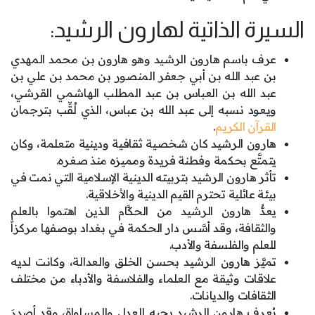
السيرة الذاتية لهارون الرشيد:
عرف باسم هارون الرشيد وهو هارون بن محمد المهدي
بن عبد الله بن أبي جعفر المنصور بن محمد بن علي بن
عبد الله بن العباس بن عبد المطلب الهاشمي القرشي،
ويعود نسبه إلى عبد الله بن عباس، الذي لُقِّب بترجمان
القرآن الكريم
.
هارون الرشيد كان شخصية ثقافية ودينية متعلمة، وكان
يتمتَّع بحكمة وفطنة فريدة ومميزه منذ صغره.
تأثر هارون الرشيد بتربيته الدينية الإسلامية التي نمت في
بيئة عائلية تحترم القيم الدينية والأخلاقية.
يعدُّ هارون الرشيد من الحكَّام الذين اهتموا بالعلم
والثقافة، وقد أسَّس دار الحكمة في بغداد بوصفها مركزاً
للعلم والفلسفة والأدب.
تميَّز هارون الرشيد بحسن الخلق والعدالة، وكانت لديه
علاقات وثيقة مع العلماء والفلاسفة والأدباء من مختلف
الثقافات والديانات.
يُعرف هارون الرشيد بحبه للعدل والمساواة، وقد أصدرَ