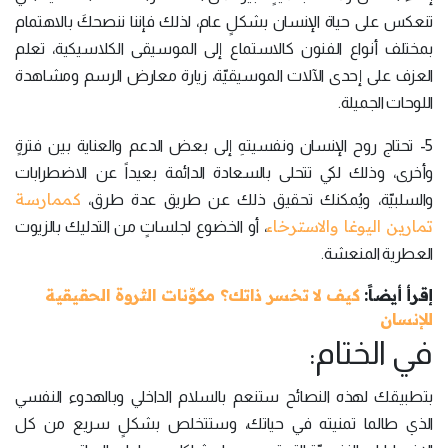
تنعكس على حياة الإنسان بشكلٍ عام، لذلك فإننا ننصحكَ بالاهتمام
بمختلف أنواع الفنون كالاستماع إلى الموسيقى الكلاسيكية، تعلم
العزف على إحدى الآلات الموسيقيّة، زيارة معارض الرسم ومشاهدة
اللوحات الجميلة.
5- تحتاج روح الإنسان ونفسيتهِ إلى بعض الدعم والعناية بين فترةٍ
وأخرى، وذلك لكي تتحلى بالسعادة الدائمة بعيداً عن الاضطرابات
كممارسة
والسلبيّة، ويُمكنك تحقيق ذلك عن طريق عدة طرق،
تمارين اليوغا والاسترخاء
، أو الخضوع لجلساتٍ من التدليك بالزيوت
العطرية المنعشة.
إقرأ أيضاً:
كيف لا تخسر ذاتك؟ مكوِّنات الثروة الحقيقية
للإنسان
في الختام:
بتطبيقك لهذه النصائح ستنعم بالسلام الداخلي وبالهدوء النفسي
الذي طالما تمنيته في حياتك، وستتخلص بشكلٍ سريع من كل