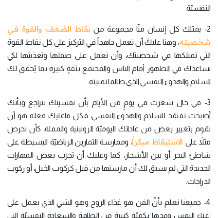
النفسيّة.
نقاط الضعف والقوة في
2- يمتلك كل إنسان منّا مجموعة من
شخصيتهِ
، وهنا عليكَ أن تعمل جاهداً في التركيز على كل نقاط القوة
التي تمتلكها في شخصيتك، وأن تعمل على صقلها وتغذيتها لكي
تساعدك في الظهور أمام الناس والمجتمع بثقةٍ كبيرة بما يُحقق لك
السلام والهدوء النفسي الذي طالما تمنيته.
3- في حال شعرت في يومٍ من الأيام بأن نفسيتك تتراجع وبأنك
أصبحت تفتقد للسلام والهدوء النفسي، فكل ماعليك فعله هو أن
تقوم بتغيير بعض من عاداتك اليوميّة الروتينية والمملة، كأن تحرص
الاستيقاظ مبكراً
مثلاً على
، وممارسة التمارين الرياضيّة البسيطة على
شاطئ البحر أو بين الأشجار، كما وعليك أن تجرب بعض المهارات
الجديدة التي لم يسبق لك أن مارستها من قبل كركوب الخيل، أو ركوب
الدراجات.
4- جميعنا نعلم بأنّ الفن هو غذاء الروح وهو الشي الذي يعمل على
إغناء النفس ومدها بكميّةٍ كبيرة من الطاقة والسعادة النفسيّة التي