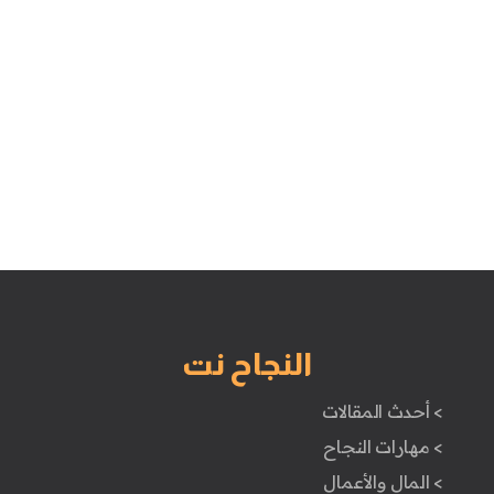
النجاح نت
> أحدث المقالات
> مهارات النجاح
> المال والأعمال