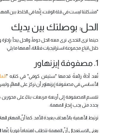
"مشكلتنا ليست في قلة الوقت، إنّما في الخلط بين الم
الحل: بوصلتك بين يديك
حينما نرى التحدي، نرى معه الحل دوماً، والحل يبدأ بإدا
خلال اتباع مجموعة استراتيجيات فعّالة، أهمها ما يلي:
1. مصفوفة إيزنهاور
الع
تُعد أداةً رائعةً قدمها "ستيفن كوفي" في كتابه "
الأساسي في مصفوفة إيزنهاور أن نركز على الهامّ، ولي
تقسم المصفوفة إلى أربعة مربعات بناءً على محورين هم
يحدد متى يجب إنجاز المهمة.
ترتبط الأهمية بالأهداف بعيدة الأمد. كما أنّ المهام ا
يعني الاستعجال أنّ المهمة تتطلب اهتماماً فورياً؛ إنّها