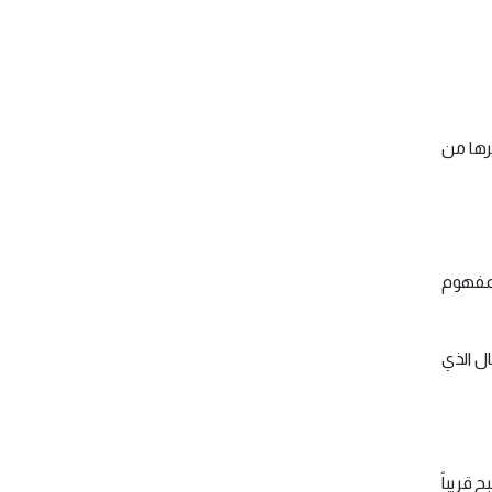
يرها من
لمفهوم
ل الذي
 قريباً