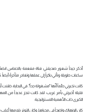
أذكر جيداً شعور صديقتي؛ فتاة مفعمة بالحماس انض
ساعات طويلة وتأتي باكراً إلى عملها وتغادر متأخرةً أيضاً
كانت تخبرني دائماً أنّها "مشغولة جداً". في البداية، ظنن
قليلة أخبرتني بأمر غريب: لقد كانت تنجز عديداً من الم
الكبرى ذات الأهمية الاستراتيجية.
كان الإنهاك واضحاً في محياها٫ وكان التوتر يلازمها أغلب ساعات العمل، مما أدّى إلى تشتّت تركيزها وإنجازها لما يُطلب منها.