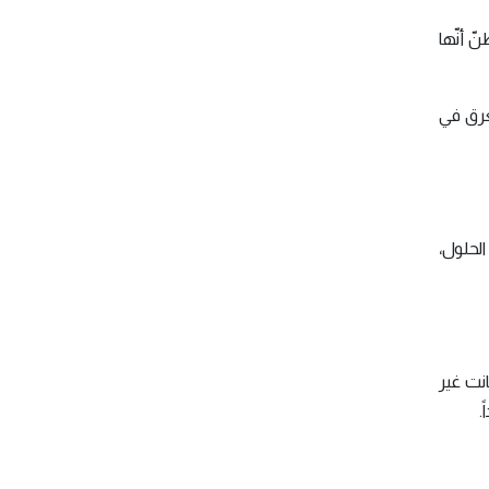
ّ أنّها
غرق في
الحلول،
انت غير
.