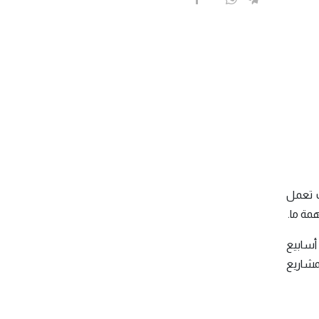
ت تعمل
همة ما.
 أسابيع
لمشاريع