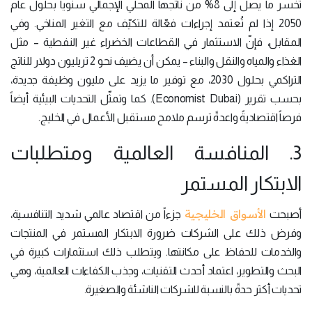
تخسر ما يصل إلى 8% من ناتجها المحلي الإجمالي سنويا بحلول عام
2050 إذا لم تُعتمد إجراءات فعّالة للتكيّف مع التغير المناخي. وفي
المقابل، فإنّ الاستثمار في القطاعات الخضراء غير النفطية – مثل
الغذاء والمياه والنقل والبناء – يمكن أن يضيف نحو 2 تريليون دولار للناتج
التراكمي بحلول 2030، مع توفير ما يزيد على مليون وظيفة جديدة،
بحسب تقرير (Economist Dubai). كما وتمثّل التحديات البيئية أيضاً
فرصاً اقتصاديةً واعدةً ترسم ملامح مستقبل الأعمال في الخليج.
3. المنافسة العالمية ومتطلبات
الابتكار المستمر
الأسواق الخليجية
أصبحت
جزءاً من اقتصاد عالمي شديد التنافسية،
وفرض ذلك على الشركات ضرورة الابتكار المستمر في المنتجات
والخدمات للحفاظ على مكانتها. ويتطلب ذلك استثمارات كبيرة في
البحث والتطوير، اعتماد أحدث التقنيات، وجذب الكفاءات العالمية، وهي
تحديات أكثر حدةً بالنسبة للشركات الناشئة والصغيرة.