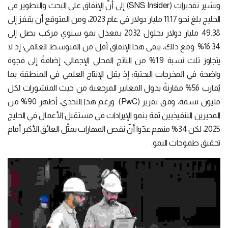
وتشير تقديرات (SNS Insider) إلى أنّ الإنفاق على البحث والتطوير في
الخليج بلغ نحو 11.17 مليار دولار في عام 2023، ومن المتوقع أن يقفز إلى
49.38 مليار دولار بحلول 2032 بمعدل نمو سنوي مركب يصل إلى
16.34%. ومع ذلك، يبقى هذا الإنفاق أقل من المتوسط العالمي؛ إذ لا
يتجاوز ثلث نسبة 1.9% من الناتج المحلي الإجمالي، إضافةً إلى فجوة
واضحة في المخرجات البحثية؛ إذ يقل الإنتاج العلمي في المنطقة بما
يُقارب 56% مقارنةً بدول المعايير المرجعية من حيث المنشورات لكل
مليون نسمة، وفق تقرير (PwC). ورغم هذا التحدي، أظهر 90% من
المديرين التنفيذيين ثقة بنمو الإيرادات في مستقبل الأعمال في الخليج
2025، لكن 34% منهم عدّوا أنّ نقص المهارات يمثّل العائق الأكبر أمام
تحقيق طموحات النمو.