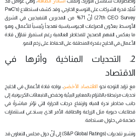
أسعار الطاقة
واضطرابات سلاسل التوريد، وتقلب
، وهي عوامل قد
تُقيّد قدرة الشركات على التوسع الخارجي. وقد كشف استطلاع (PwC's
27th CEO Survey) أنّ 71% من المديرين التنفيذيين في الشرق
الأوسط يعدّون الصراعات الجيوسياسية تهديداً رئيسياً للأعمال، وهو
ما يعكس الفهم الصحيح للمخاطر العالمية رغم استمرار تفاؤل قادة
الأعمال في الخليج بقدرة المنطقة على الحفاظ على زخم النمو.
2. التحديات المناخية وأثرها في
الاقتصاد
الاقتصاد الأخضر
مع تزايد التوجه نحو
، يواجه قادة الأعمال في الخليج
تحديات مرتبطة بالالتزام بالمعايير البيئية وخفض الانبعاثات الكربونية، إلى
جانب مخاطر ندرة المياه وارتفاع درجات الحرارة التي تؤثر مباشرةً في
قطاعات حيوية مثل الزراعة والطاقة، الأمر الذي يستدعي استثمارات
ضخمة في حلول مستدامة.
وتشير تقديرات (S&P Global Ratings) إلى أنّ دول مجلس التعاون قد