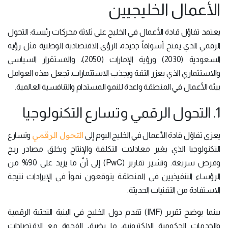
الأعمال الخليجيين
يعتمد تفاؤل قادة الأعمال في الخليج على ثلاثة محركات رئيسة: التحول
الرقمي الذي يفتح أسواقاً جديدة، الرؤى الاقتصادية الوطنية مثل رؤية
السعودية (2030) ورؤية الإمارات (2050)، والاستقرار السياسي
والاستثماري الذي يعزز الثقة ويجذب الاستثمارات. تجعل هذه العوامل
بيئة الأعمال في المنطقة واعدة للنمو المستدام والتنافسية العالمية.
1. التحول الرقمي وتسارع التكنولوجيا
التحول الرقمي
يعزى تفاؤل قادة الأعمال في الخليج اليوم إلى
وتسارع
التكنولوجيا الذي يغير معادلات التكلفة والإنتاج ويخلق مصادر ربح
وفرص سريعة. وتشير تقارير (PwC) إلى أنّ ما يزيد على 90% من
الرؤساء التنفيذيين في المنطقة يتوقعون نمواً في الإيرادات نتيجة
الاستفادة من التقنيات الحديثة.
بينما يوضح تقرير (IMF) تقدم دول الخليج في البنية التحتية الرقمية
والخدمات الحكومية الإلكترونية، ما يضيق الفجوة مع الاقتصادات