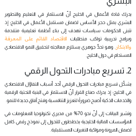
البشري
يدرك قادة الأعمال في الخليج أنّ الاستثمار في التعليم والتطوير
البشري يمثل حجر الأساس لضمان مستقبل الأعمال في الخليج؛ إذ
تتبنى الحكومات سياسات تهدف إلى بناء أنظمة تعليمية متقدمة
الاقتصاد القائم على المعرفة
وبرامج تدريبية تواكب متطلبات
والابتكار
. وهو تحدٍّ جوهري يستلزم معالجته لتحقيق النمو الاقتصادي
المستدام في دول الخليج.
2. تسريع مبادرات التحول الرقمي
يشكّل تسريع مبادرات التحول الرقمي أحد أسباب التفاؤل الاقتصادي
في الخليج؛ إذ يدرك صناع القرار أنّ الاستثمار في البنية التحتية الرقمية
والخدمات الذكية أصبح ضرورةً لتعزيز التنافسية وفتح آفاق جديدة للنمو.
وتشير البيانات إلى أنّ نحو 70% من مديري تكنولوجيا المعلومات في
المؤسسات المالية الخليجية يخططون للتحول إلى نموذج رقمي كامل
لضمان المرونة ومواكبة التغيرات المستقبلية.