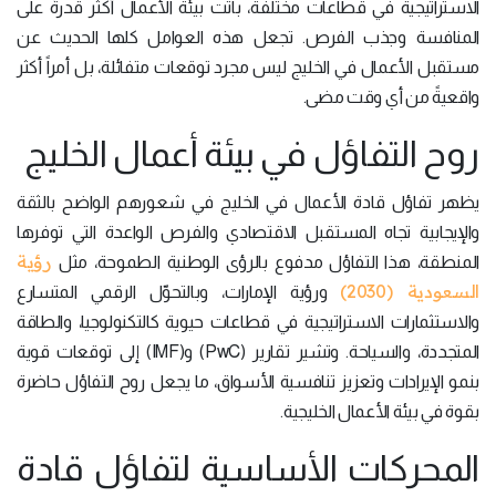
الاستراتيجية في قطاعات مختلفة، باتت بيئة الأعمال أكثر قدرةً على
المنافسة وجذب الفرص. تجعل هذه العوامل كلها الحديث عن
مستقبل الأعمال في الخليج ليس مجرد توقعات متفائلة، بل أمراً أكثر
واقعيةً من أي وقت مضى.
روح التفاؤل في بيئة أعمال الخليج
يظهر تفاؤل قادة الأعمال في الخليج في شعورهم الواضح بالثقة
والإيجابية تجاه المستقبل الاقتصادي والفرص الواعدة التي توفرها
رؤية
المنطقة، هذا التفاؤل مدفوع بالرؤى الوطنية الطموحة، مثل
السعودية (2030)
ورؤية الإمارات، وبالتحوّل الرقمي المتسارع
والاستثمارات الاستراتيجية في قطاعات حيوية كالتكنولوجيا، والطاقة
المتجددة، والسياحة. وتشير تقارير (PwC) و(IMF) إلى توقعات قوية
بنمو الإيرادات وتعزيز تنافسية الأسواق، ما يجعل روح التفاؤل حاضرة
بقوة في بيئة الأعمال الخليجية.
المحركات الأساسية لتفاؤل قادة