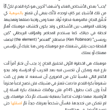
"يحب" بعض الأشخاص الغناء، و"شغف" آخرين هو كرة القدم، لكنَّ أيَّاً
بالموهبة
من تلك الأشياء غير كافٍ لوحده، لأنَّك ينبغي أن تتمتع
كي
تُحقِّق النجاح؛ فالموهبة فطرة تُولَد معنا ومن واجبنا صقلها وتهذيبها،
وتختلف المواهب بين الأشخاص، وقد يكون اكتشاف موهبتك أهمَّ
لحظة في حياتك، كما يستخدم المحاضر والمؤلف البريطاني "كين
روبنسن" (Ken Robinson) مصطلح "العنصر" (the element) ليصف
النقطة حيث يلتقي شغفك مع موهبتك، ومن هنا عليك أن تؤسس
مهنتك أو عملك.
موهبتك هي الخطوة الأولى لتحقيق النجاح؛ إذ يجب أن تختار أمراً أنت
بارع فيه، ويمكِن أن تتحسن فيه بعد التدريب أو الدراسة، وقد يبدو
الكلام التالي قاسياً، لكن من الضروري أن تسمعه: لا يهم إن كنتَ
شغوفاً بكرة القدم، ما دمتَ تتعثر في مشيتك، فلن تصبح لاعباً محترفاً
أبداً؛ وإن كنتَ بطول 1.45م، فلن يوصِّلك شغفك بكرة السلة إلى
الأولمبياد مهما حاولتَ؛ لذا ابدأ بمعاينة نفسك، ثمَّ حدِّد مواهبك، وإن
اصقلها
لم تتمكن من تحديدها، فاسأل شخصاً يعرفك جيداً، ثمَّ
حتى
تصبح الأفضل في هذا المجال.