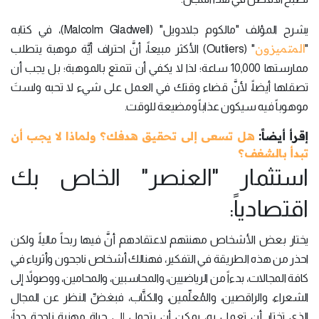
يشرح المؤلف "مالكوم جلادويل" (Malcolm Gladwell)، في كتابه
المتميزون
"
" (Outliers) الأكثر مبيعاً، أنَّ احتراف أيَّة موهبة يتطلب
ممارستها 10,000 ساعة؛ لذا لا يكفي أن تتمتع بالموهبة؛ بل يجب أن
تصقلها أيضاً، لأنَّ قضاء وقتك في العمل على شيء لا تحبه ولستَ
موهوباً فيه سيكون عذاباً ومضيعة للوقت.
إقرأ أيضاً:
هل تسعى إلى تحقيق هدفك؟ ولماذا لا يجب أن
تبدأ بالشغف؟
استثمار "العنصر" الخاص بك
اقتصادياً:
يختار بعض الأشخاص مهنتهم لاعتقادهم أنَّ فيها ربحاً مالياً، ولكن
احذر من هذه الطريقة في التفكير، فهنالك أشخاص ناجحون وأثرياء في
كافة المجالات، بدءاً من الرياضيين، والمحاسبين، والمحامين، ووصولاً إلى
الشعراء، والراقصين، والمُعلِّمين، والكتَّاب، فبغضِّ النظر عن المجال
الذي تختار أن تعمل به، يمكِن أن يتحول إلى حياة مهنية ناجحة جداً؛