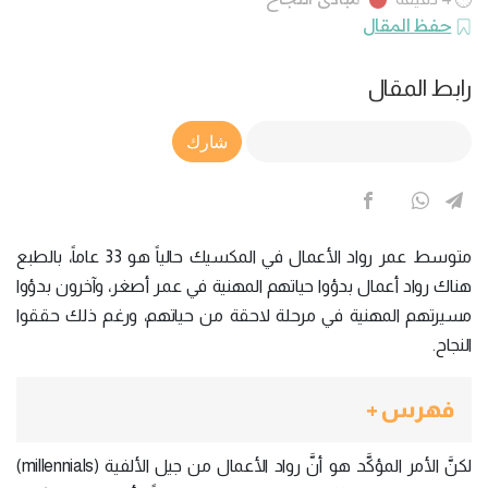
حفظ المقال
رابط المقال
Article Link
شارك
متوسط عمر رواد الأعمال في المكسيك حالياً هو 33 عاماً، بالطبع
هناك رواد أعمال بدؤوا حياتهم المهنية في عمر أصغر، وآخرون بدؤوا
مسيرتهم المهنية في مرحلة لاحقة من حياتهم، ورغم ذلك حققوا
النجاح.
فهرس +
لكنَّ الأمر المؤكَّد هو أنَّ رواد الأعمال من جيل الألفية (millennials)