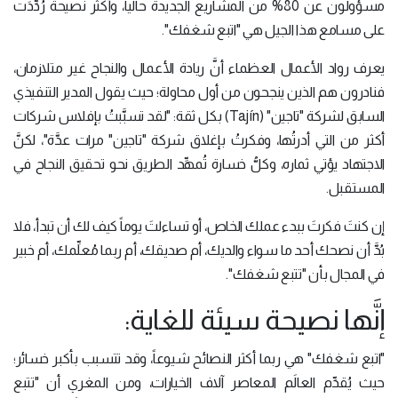
مسؤولون عن 80% من المشاريع الجديدة حالياً، وأكثر نصيحة رُدِّدَت
على مسامع هذا الجيل هي "اتبع شغفك".
يعرف رواد الأعمال العظماء أنَّ ريادة الأعمال والنجاح غير متلازمان،
فنادرون هم الذين ينجحون من أول محاولة؛ حيث يقول المدير التنفيذي
السابق لشركة "تاجين" (Tajín) بكل ثقة: "لقد تسبَّبتُ بإفلاس شركات
أكثر من التي أدرتُها، وفكرتُ بإغلاق شركة "تاجين" مرات عدَّة"، لكنَّ
الاجتهاد يؤتي ثماره، وكلُّ خسارة تُمهِّد الطريق نحو تحقيق النجاح في
المستقبل.
إن كنتَ فكرتَ ببدء عملك الخاص، أو تساءلتَ يوماً كيف لك أن تبدأ، فلا
بُدَّ أن نصحك أحد ما سواء والديك، أم صديقك، أم ربما مُعلِّمك، أم خبير
في المجال بأن "تتبع شغفك".
إنَّها نصيحة سيئة للغاية:
"اتبع شغفك" هي ربما أكثر النصائح شيوعاً، وقد تتسبب بأكبر خسائر؛
حيث يُقدِّم العالَم المعاصر آلاف الخيارات، ومن المغري أن "تتبع