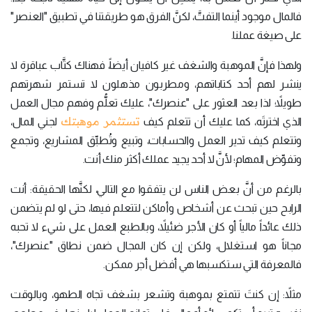
فالمال موجود أينما التفتَّ، لكنَّ الفرق هو طريقتنا في تطبيق "العنصر"
على صيغة عملنا.
ولهذا فإنَّ الموهبة والشغف غير كافيان أيضاً، فهناك كتَّاب عباقرة لا
ينشر لهم أحد كتاباتهم، ومطربون مذهلون لا تستمر شهرتهم
طويلاً؛ لذا بعد العثور على "عنصرك"، عليك تعلُّم وفهم مجال العمل
تستثمر موهبتك
الذي اخترتَه، كما عليك أن تتعلم كيف
لجني المال،
وتتعلم كيف تدير العمل والحسابات، وتبيع وتُطبِّق المشاريع، وتجمع
وتفوِّض المهام؛ لأنَّ لا أحد يجيد عملك أكثر منك أنت.
بالرغم من أنَّ بعض الناس لن يتفقوا مع التالي، لكنَّها الحقيقة: أنت
الرابح حين تبحث عن أشخاص وأماكن لتتعلم فيها، حتى لو لم يتضمن
ذلك عائداً مالياً أو كان الأجر ضئيلاً، وبالطبع العمل على شيء لا تحبه
مجاناً هو استغلال، ولكن إن كان المجال ضمن نطاق "عنصرك"،
فالمعرفة التي ستكسبها هي أفضل أجر ممكن.
مثلاً: إن كنتَ تتمتع بموهبة وتشعر بشغف تجاه الطهو، وبالوقت