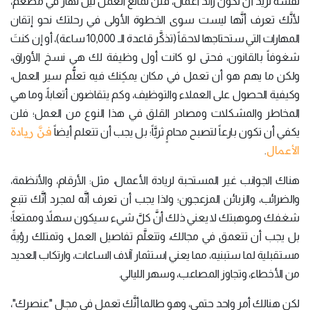
نفسه تريد أن تكون رائد أعمال، فلن تمانع العمل ليل نهار في مطعم،
لأنَّك تعرف أنَّها ليست سوى الخطوة الأولى في رحلتك نحو إتقان
المهارات التي ستحتاجها لاحقاً (تذكَّر قاعدة الـ 10,000 ساعة)، أو إن كنتَ
شغوفاً بالقانون، فحتى لو كانت أول وظيفة لك هي نسخ الأوراق،
ولكن ما يهم هو أن تعمل في مكان يمكِنك فيه تعلُّم سير العمل،
وكيفية الحصول على العملاء والتوظيف، وكم يتقاضون أتعاباً، وما هي
المخاطر والمشكلات ومصادر القلق في هذا النوع من العمل؛ فلن
فنَّ ريادة
يكفي أن تكون بارعاً لتصبح محامٍ ثريَّاً؛ بل يجب أن تتعلم أيضاً
الأعمال
.
هناك الجوانب غير المستحبة لريادة الأعمال، مثل: الأرقام، والأنظمة،
والضرائب، والزبائن المزعجون؛ ولذا يجب أن تعرف أنَّه لمجرد أنَّك تتبع
شغفك وموهبتك لا يعني ذلك أنَّ كلَّ شيء سيكون سهلاً وممتعاً؛
بل يجب أن تتعمق في مجالك، وتتعلَّم تفاصيل العمل، وتمتلك رؤيةً
مستقبلية لما ستبنيه، مما يعني استثمار آلاف الساعات، وارتكاب العديد
من الأخطاء، وتجاوز المصاعب، وسهر الليالي.
لكن هنالك أمر واحد حتمي، وهو طالما أنَّك تعمل في مجال "عنصرك"،