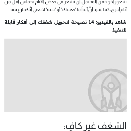
شعور آخر؛ فمن المحتمل أن تشعر في بعض الأيام بحماس أقل من
أيام أخرى، كما مجرد أنَّ أمراً ما "يعجبك" أو "تحبه" لا يعني أنَّك بارع فيه.
شاهد بالفيديو: 14 نصيحة لتحويل شغفك إلى أفكار قابلة
للتنفيذ
الشغف غير كافٍ: