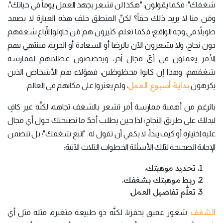
شغفك"؛ فكما يقولون: "هكذا لن تشعر بجهد العمل يوماً في حياتك"،
ومَن منا لا يريد ذلك حقاً؟ لكنَّ المنطق خلف هذه العبارة لا يصمد
طويلاً في وجه الواقع؛ فكما تعلم، كثيرون هم مَن حاولوا اتِّباع شغفهم
دون نجاح، ولا يشعرون الآن بالرضا أو السعادة أو الحرية، فينتهي بهم
الأمر يعملون في أيِّ مجال آخر، ويخصصون عطلاتهم لممارسة
شغفهم، وهذا إن كانوا محظوظين، فهؤلاء هم الأشخاص الذين
بداية أسبوع العمل
يكرهون
، ولم يعثروا على مكانهم في العالم.
بالرغم من أهمية ممارسة أمر تشعر بالشغف تجاهه، لكنَّه غير كافٍ
ليدلك على طريق النجاح؛ لذا حين يطلب أحدٌ ما نصيحتك حول أي مجال
عليه اختياره أو كيف يبدأ، لا يكفي أن تقول له: "اتبع شغفك"؛ بل تتضمن
الإجابة الصحيحة لتلك الأسئلة الخطوات الثلاث الآتية:
تحديد موهبتك.
ربط موهبتك بشغفك.
تعلُّم تفاصيل العمل.
الشغف
شعور عميق يحفزنا، لكنَّه ذو طبيعة متغيرة، مثله مثل أي