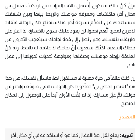
فإنَّ كلَّ ذلك سيكون أسهل بآلاف المرات مِن لو كنتَ تعمل في
مجال آخر؛ فاكتشاف ومعرفة مواهبك والربط بينها وبين شغفك
سيساعدك على التقدُّم بسرعة أكبر وبالاستمتاع خلال الرحلة، فتقليد
الآخرين لمجرد أنَّهم نجحوا، لن يعود عليك سوى بالخسارة؛ لذا اعثر على
طريقك بنفسك، وحين تصل إلى قمة نجاحك سيتعجب الآخرون من
حظك السعيد، لكنَّك ستعرف أنَّ نجاحك لا علاقة له بالحظ، وله كلُّ
العلاقة بإيجاد موهبتك وصقلها ومواجهة تحديات تحويلها إلى عمل
ناجح.
إن كنتَ عالقاً في حياة مهنية لا مستقبل لها، فاسأل نفسك: هل هذا
هو "العنصر الخاص بي" حقاً؟ وإذا كان الجواب بالنفي، فتوقَّف وانظر من
حولك، ثمَّ غيِّر مسارك؛ إذ لم يَفُت الأوان أبداً على الوصول إلى المكان
الصحيح.
المصدر
تنويه:
يمنع نقل هذا المقال كما هو أو استخدامه في أي مكان آخر