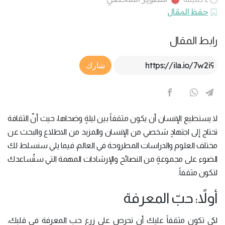
حفظ المقال
رابط المقال
Article Link
شارك
لا يستطيع الإنسان أن يكون مثقفاً بين ليلةٍ وضحاها، حيث أنّ الثقافة
تحتاج إلى اجتهادٍ شخصي من الإنسان والمزيد من الاطلاع والبحث عن
مختلف العلوم والدراسات المطروحة في العالم، فيما يلي سنسلط لك
الضوء على مجموعةٍ من النصائح والإرشادات المهمة التي ستُساعدك
لتكون مثقفاً.
أولاً: حبّ المعرفة
لكي تكون مثقفاً عليك أن تحرص على زرع حب المعرفة في قلبك،