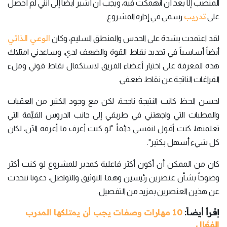
المنصب إلَّا بعد أن انهمكت فيه، ويجب أن أشير أيضاً إلى أنَّني لم أحصل
تدريب
على
رسمي في إدارة المشروع.
الوعي الذاتي
لقد اعتمدت بشدة على الحدس والمنطق السليم، وكان
أيضاً أساسياً في تحديد نقاط القوة والضعف لدي، وساعدني امتلاك
هذه المعرفة على اختيار أعضاء الفريق لاستكمال نقاط قوتي وملء
الفراغات الناتجة عن نقاط ضعفي.
لحسن الحظ كانت النتيجة ناجحة، لكن مع وجود الكثير من العقبات
والمطبات التي واجهتني في طريقي إلى جانب الدروس القيِّمة التي
تعلمتها، كنت أقول لنفسي دائماً: "لو كنت أعرف ما أعرفه الآن، لكان
كل شيء أسهل بكثير".
كان من الممكن أن أكون أكثر فاعلية كمدير للمشروع لو كنت أكثر
وضوحاً بشأن عنصرين رئيسين وهما: التوثيق والتواصل، دعونا نتحدث
عن هذين العنصرين بمزيد من التفصيل.
إقرأ أيضاً:
10 مهارات وصفات يجب أن يمتلكها المدرب
الفعَّال