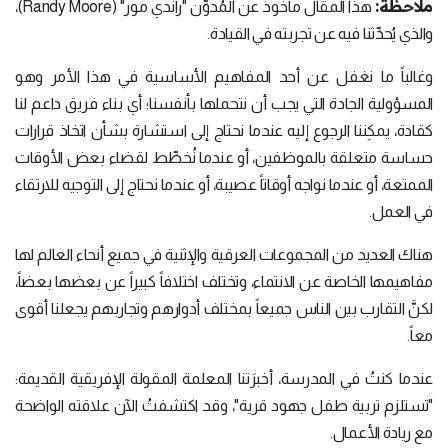
ملاحظة:
هذا المقال مأخوذ عن المُدوِّن "راندي مور" (Randy Moore)،
والذي يُحدِّثنا فيه عن تجربته في القيادة.
وغالباً ما نغفل عن أحد المفاهيم الأساسية في هذا الأمر وهو
المسؤولية الجادة التي يجب أن نتحملها بأنفسنا؛ أي بناء فريق داعم لنا
كقادة، يمكِننا الرجوع إليه عندما نحتاج إلى استشارة بشأن اتخاذ قرارات
حساسة متعلقة بالموظفين، أو عندما نُخطِّط لقضاء بعض الأوقات
الممتعة، أو عندما نواجه أوقاتاً عصيبة، أو عندما نحتاج إلى التوجيه للارتقاء
في العمل.
هناك العديد من المجموعات العرقية والإثنية في جميع أنحاء العالم لها
مفاهيمها الخاصة عن الانتماء، وتختلف اختلافاً كبيراً عن بعضها بعضاً،
لكنَّ التقارب بين الناس جميعاً بمختلف أدوارهم وتجاربهم يجعلنا أقوى
معاً.
عندما كنتُ في المدرسة، أخبرَتنا المعلمة المقولة الإفريقية القديمة:
"تستلزم تربية طفل جهود قرية"، وقد اكتشفتُ الآن علاقته الواضحة
مع ريادة الأعمال.