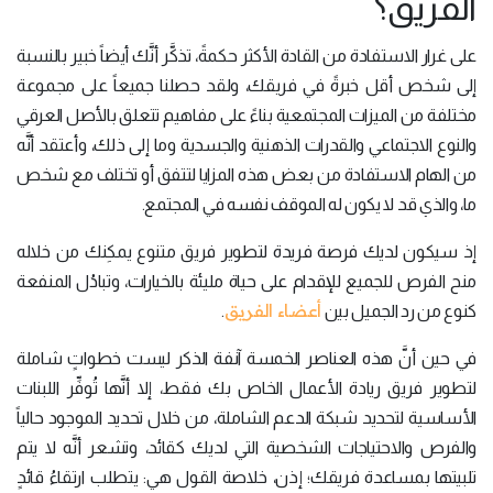
الفريق؟
على غرار الاستفادة من القادة الأكثر حكمةً، تذكَّر أنَّك أيضاً خبير بالنسبة
إلى شخص أقل خبرةً في فريقك، ولقد حصلنا جميعاً على مجموعة
مختلفة من الميزات المجتمعية بناءً على مفاهيم تتعلق بالأصل العرقي
والنوع الاجتماعي والقدرات الذهنية والجسدية وما إلى ذلك، وأعتقد أنَّه
من الهام الاستفادة من بعض هذه المزايا لتتفق أو تختلف مع شخص
ما، والذي قد لا يكون له الموقف نفسه في المجتمع.
إذ سيكون لديك فرصة فريدة لتطوير فريق متنوع يمكِنك من خلاله
منح الفرص للجميع للإقدام على حياة مليئة بالخيارات، وتبادُل المنفعة
أعضاء الفريق
كنوع من رد الجميل بين
.
في حين أنَّ هذه العناصر الخمسة آنفة الذكر ليست خطواتٍ شاملة
لتطوير فريق ريادة الأعمال الخاص بك فقط، إلا أنَّها تُوفِّر اللبنات
الأساسية لتحديد شبكة الدعم الشاملة، من خلال تحديد الموجود حالياً
والفرص والاحتياجات الشخصية التي لديك كقائد، وتشعر أنَّه لا يتم
تلبيتها بمساعدة فريقك؛ إذن، خلاصة القول هي: يتطلب ارتقاءُ قائدٍ