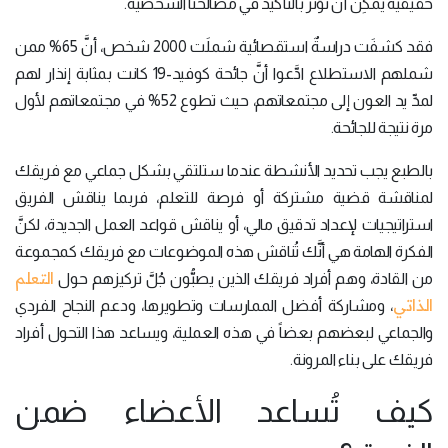
حقيقية يمكِن أن تؤثر بالتأكيد في مصالحنا الشخصية.
فقد كشفَت دراسةٌ استقصائية شملَت 2000 شخص، أنَّ 65% ممن
شملهم الاستطلاع ادَّعوا أنَّ جائحة كوفيد-19 كانت بمثابة إنذار لهم
لمدِّ يد العون إلى مجتمعاتهم، حيث تطوع 52% في مجتمعاتهم لأول
مرة نتيجة للجائحة.
بالطبع يجب تحديد الأنشطة عندما ستلتقي بشكل جماعي مع فريقك
لمناقشة قضية مشتركة أو فرصة للتعلم، فربما يناقش الفريق
استراتيجيات لإعداد تدقيق مالي، أو يناقش قواعد العمل الجديدة، لكنَّ
الفكرة الهامة هي أنَّك تُناقش هذه الموضوعات مع فريقك كمجموعة
التعلم
من القادة، وهم أفراد فريقك الذين يصبُّون جُلَّ تركيزهم حول
الذاتي
، ومشاركة أفضل الممارسات وتطويرها، ودعم النجاح الفردي
والجماعي لبعضهم بعضاً في هذه العملية، ويساعد هذا التحول أفراد
فريقك على بناء المرونة.
كيف تُساعد الأعضاء ضمن