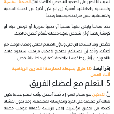
الصحة النفسية
تُسبب لنا الضرر على الصعيد الشخصي؛ لذلك، لا تقلُّ
والجسدية والعاطفية أهميةً (إن لم تكن أكثر) عن الصحة المهنية
والاقتصادية، فهي مترابطة ببعضها بعضاً.
حدِّد معالجاً وليكن طبيباً نفسياً، أو طبيباً سريرياً، أو كوتش حياة، أو
كوتشاً رياضياً، أو أي شخص يمكِنه دعمك لتُقدِّم أفضل ما لديك.
خصِّص وقتاً للنشاط الرياضي وتناوُل الطعام الصحي وقضاء الوقت مع
أحبائك، وتأكَّد أنَّ الاستثمار الصحيح لأعضاء فريقك، سيعود عليك
بالنفع؛ إذن، أنشِئ طقوسك الخاصة لتحقيق نجاحك الشخصي.
إقرأ أيضاً:
10 طرق بسيطة لممارسة التمارين الرياضية
أثناء العمل
5. التعلم مع أعضاء الفريق:
التمكين
إنَّ
هو مفتاح النمو؛ إ ذ تُنشَأ أفضل بيئات التعلم عندما تكون
هناك آثار حقيقية على الفرد وممارساته المجتمعية، وقد يكون لفشلنا
كقادة في تحقيق مؤشرات الأداء الرئيسة لأعمالنا عواقب مهنية