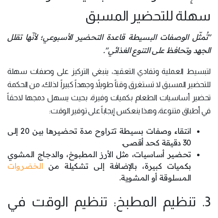
سهلة للتحضير المسبق
"تُمثّل الوصفات البسيطة قاعدة التحضير الأسبوعي؛ لأنّها تقلل
الجهد وتحافظ على التنوع الغذائي".
لتبسيط العملية وتفادي التعقيد، ينبغي التركيز على وصفات سهلة
للتحضير المسبق لا تستغرق وقتاً طويلاً وجهداً كبيراً. لذلك، من الحكمة
تحضير أساسيات الطعام بكميات وفيرة، بحيث يسهل دمجها لاحقاً
في أطباق متنوعة، وهذا ينعكس إيجاباً على توفير الوقت:
انتقاء وصفات بسيطة تتراوح مدة تحضيرها بين 20 إلى
30 دقيقة كحد أقصى.
تحضير أساسيات، مثل الأرز المطبوخ، والدجاج المشوي
بكميات كبيرة، بالإضافة إلى تشكيلة من
الخضروات
المسلوقة أو المشوية.
3. تنظيم المطبخ: تنظيم الوقت في