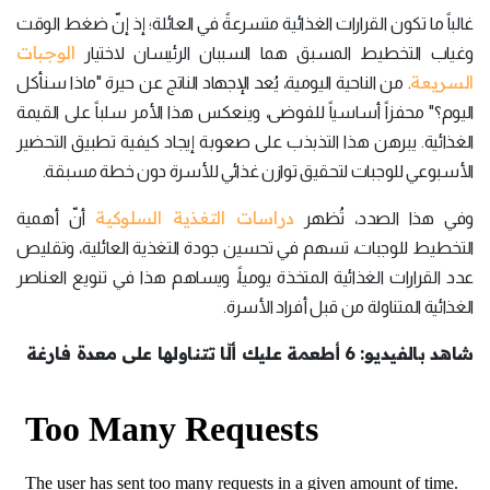
غالباً ما تكون القرارات الغذائية متسرعةً في العائلة؛ إذ إنّ ضغط الوقت
الوجبات
وغياب التخطيط المسبق هما السببان الرئيسان لاختيار
السريعة
. من الناحية اليومية، يُعد الإجهاد الناتج عن حيرة "ماذا سنأكل
اليوم؟" محفزاً أساسياً للفوضى، وينعكس هذا الأمر سلباً على القيمة
الغذائية. يبرهن هذا التذبذب على صعوبة إيجاد كيفية تطبيق التحضير
الأسبوعي للوجبات لتحقيق توازن غذائي للأسرة دون خطة مسبقة.
دراسات التغذية السلوكية
وفي هذا الصدد، تُظهر
أنّ أهمية
التخطيط للوجبات، تسهم في تحسين جودة التغذية العائلية، وتقليص
عدد القرارات الغذائية المتخذة يومياً، ويساهم هذا في تنويع العناصر
الغذائية المتناولة من قبل أفراد الأسرة.
شاهد بالفيديو: 6 أطعمة عليك ألّا تتناولها على معدة فارغة