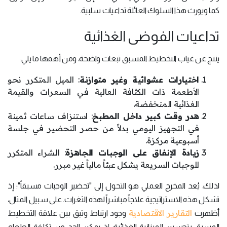
كما ويورث هذا السلوك العائلة تداعيات سلبية.
تداعيات الفوضى الغذائية
ينتج عن غياب التخطيط المسبق تبعات واضحة، ومن أهمها ما يلي:
اختيارات عشوائية وغير متوازنة
: الميل المتكرر نحو
الأطعمة ذات الكثافة العالية في السعرات والقيمة
الغذائية المنخفضة.
هدر وقت كبير داخل المطبخ
: استنزاف ساعات ثمينة
في التجهيز اليومي بدلاً من حصر التحضير في جلسة
أسبوعية مركزة.
زيادة الإنفاق على الوجبات الجاهزة
: الشراء المتكرر
للوجبات السريعة يشكل عبئاً مالياً غير مبرر.
لذلك، يُعد المخرج العملي هو التحول إلى "تحضير الوجبات مسبقاً"؛ إذ
تشكل هذه الاستراتيجية علاجاً مباشراً لهذه الثغرات. على سبيل المثال،
التقارير الاقتصادية
أظهرت
وجود ارتباط وثيق بين علاقة التخطيط
المسبق بتحسين الميزانية الغذائية؛ إذ يمكن الحد من تكلفة الطعام