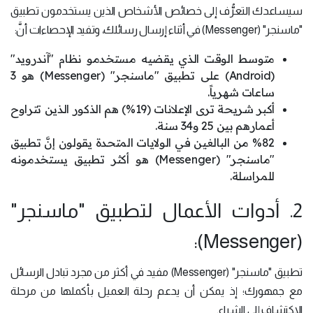
سيساعدك التعرُّف إلى خصائص الأشخاص الذين يستخدمون تطبيق
"ماسنجر" (Messenger) في أثناء إرسال رسائلك، وتفيد الإحصاءات أنَّ:
متوسط ​​الوقت الذي يقضيه مستخدمو نظام "آندرويد"
(Android) على تطبيق "ماسنجر" (Messenger) هو 3
ساعات شهرياً.
أكبر شريحة ترى الإعلانات (19%) هم الذكور الذين تتراوح
أعمارهم بين 25 و34 سنة.
%82 من البالغين في الولايات المتحدة يقولون إنَّ تطبيق
"ماسنجر" (Messenger) هو أكثر تطبيق يستخدمونه
للمراسلة.
2. أدوات الأعمال لتطبيق "ماسنجر"
(Messenger):
تطبيق "ماسنجر" (Messenger) مفيد في أكثر من مجرد تبادل الرسائل
مع جمهورك؛ إذ يمكن أن يدعم رحلة العميل بأكملها من مرحلة
الاكتشاف إلى الشراء.