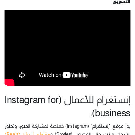
التسويق
إنستغرام للأعمال (Instagram for
business):
بدأ موقع "إنستغرام" (Instagram) كمنصة لمشاركة الصور، وتطورَ
مقاطع الريلز (Reels)
ليشملَ ميزات مثل القصص (Stories) و