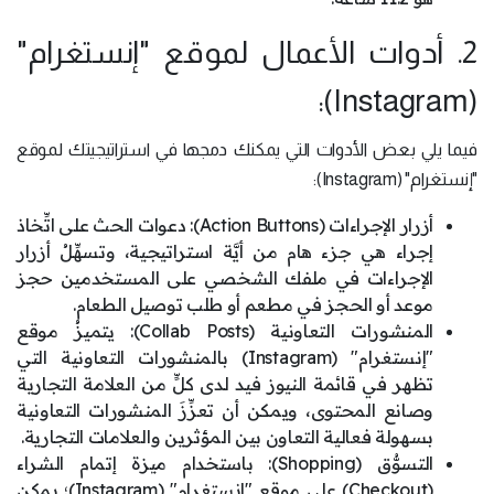
2. أدوات الأعمال لموقع "إنستغرام"
(Instagram):
فيما يلي بعض الأدوات التي يمكنك دمجها في استراتيجيتك لموقع
"إنستغرام" (Instagram):
أزرار الإجراءات (Action Buttons): دعوات الحث على اتِّخاذ
إجراء هي جزء هام من أيَّة استراتيجية، وتسهِّلُ أزرار
الإجراءات في ملفك الشخصي على المستخدمين حجز
موعد أو الحجز في مطعم أو طلب توصيل الطعام.
المنشورات التعاونية (Collab Posts): يتميزُ موقع
"إنستغرام" (Instagram) بالمنشورات التعاونية التي
تظهر في قائمة النيوز فيد لدى كلٍّ من العلامة التجارية
وصانع المحتوى، ويمكن أن تعزِّزَ المنشورات التعاونية
بسهولة فعالية التعاون بين المؤثرين والعلامات التجارية.
التسوُّق (Shopping): باستخدام ميزة إتمام الشراء
(Checkout) على موقع "إنستغرام" (Instagram)؛ يمكن