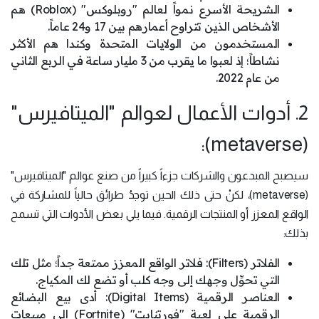
الشريحة الأسرع نمواً لعالم "روبلوكس" (Roblox) هم
الأشخاص الذين تتراوح أعمارهم بين 17 و24 عاماً.
المستخدمون من الولايات المتحدة وكندا هم الأكثر
نشاطاً؛ إذ لعبوا ما يقرب من 3 مليار ساعة في الربع الثاني
من عام 2022.
2. أدوات الأعمال لعوالم "الميتافيرس"
(metaverse):
سيصبح المبدعون والشركات جزءاً كبيراً من صنع عوالم "الميتافيرس"
(metaverse)، لكنْ حتى ذلك الحين توجدُ طرائق حالياً للمشاركة في
الواقع المعزز أو المنتجات الرقمية. فيما يلي بعض الأدوات التي تسمح
بذلك:
الفلاتر (Filters): فلاتر الواقع المعزز ممتعة جداً؛ مثل تلك
التي تحوِّل وجهك إلى وجه كلب أو تضع لك المكياج.
العناصر الرقمية (Digital Items): أدى بيع البضائع
الرقمية على لعبة "فورتنايت" (Fortnite) إلى مبيعات