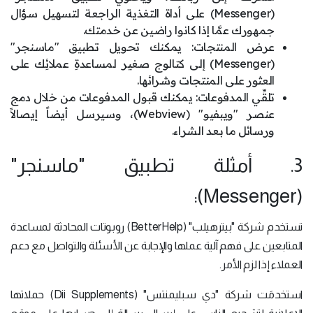
(Messenger) على أداة التغذية الراجعة لتسهيل سؤال
جمهورك عمَّا إذا كانوا راضين عن خدمتك.
عرض المنتجات: يمكنك تحويل تطبيق "ماسنجر"
(Messenger) إلى كتالوج صغير لمساعدةِ عملائِك على
العثور على المنتجات وشرائها.
تلقِّي المدفوعات: يمكنك قبول المدفوعات من خلال دمج
عنصر "ويبفيو" (Webview)، وسيرسل أيضاً إيصالاً
ورسائل ما بعد الشراء.
3. أمثلة تطبيق "ماسنجر"
(Messenger):
تستخدم شركة "بيترهيلب" (BetterHelp) روبوتات المحادثة لمساعدة
المتابعين على فهم آلية عملها والإجابة عن الأسئلة والتواصل مع دعم
العملاء إذا لزم الأمر.
استخدمَت شركة "دي سبليمنتس" (Dii Supplements) حملاتها