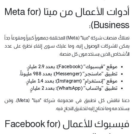
أدوات الأعمال من ميتا (Meta for
Business):
تمتلكُ منصات شركة "ميتا" (Meta) المختلفة جمهوراً كبيراً ومتنوعاً جداً
يمكن للشركات الوصول إليه، وما عليك سوى إلقاء نظرةٍ على عدد
الأشخاص الذين يستخدمون كل منصة:
موقع "فيسبوك" (Facebook): بعدد 2.9 مليارٍ.
تطبيق "ماسنجر" (Messenger): بعدد 988 مليوناً.
موقع "إنستغرام" (Instagram): بعدد 1.4 مليارٍ.
تطبيق "واتساب" (WhatsApp): بعدد 2 مليارٍ.
دعنا نناقش كل تطبيق في مجموعة شركة "ميتا" (Meta)، ومَن
يستخدمه وما تحتاج إليه لتحقيق النجاح فيه.
فيسبوك للأعمال (Facebook for