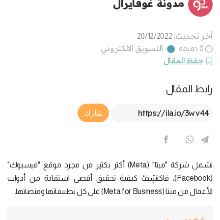
مدونة غوفايرال
آخر تحديث:
20/12/2022
التسويق الالكتروني
8 دقيقة
حفظ المقال
رابط المقال
Article Link
شارك
تشمل شركة "ميتا" (Meta) أكثر بكثير من مجرد موقع "فيسبوك"
(Facebook)، فاكتشِفْ كيفيةَ تحقيق أقصى استفادة من أدوات
الأعمال من ميتا (Meta for Business) على كل تطبيقاتها ومنصاتها.