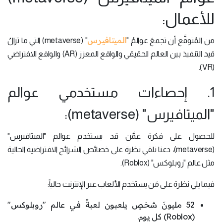
للأعمال:
الميتافيرس
من المُتوقَّع أن تجمعَ عوالمُ "
" (metaverse) التي ما تزالُ
قيد التنفيذ بين العالم الحقيقي والواقع المعزز (AR) والواقع الافتراضي
(VR).
1. إحصاءات مستخدمي عوالم
"الميتافيرس" (metaverse):
للحصول على فكرة عمَّن قد يستخدم عوالم "الميتافيرس"
(metaverse)، دعنا نلقي نظرة على خصائص الشرائح الافتراضية الحالية
مثل عالم "روبلوكس" (Roblox).
فيما يلي نظرة على مَن يستخدم الألعاب عبر الإنترنت حالياً:
52 مليونَ شخصٍ يلعبون لعبةً في عالم "روبلوكس"
(Roblox) كل يوم.