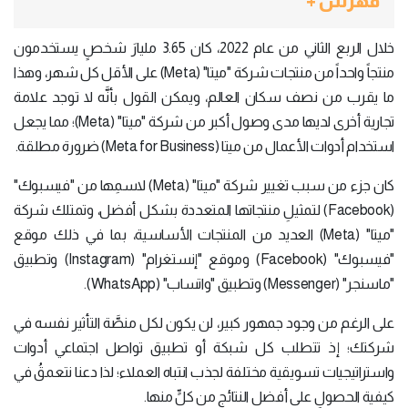
فهرس +
خلال الربع الثاني من عام 2022، كان 3.65 مليارَ شخصٍ يستخدمون
منتجاً واحداً من منتجات شركة "ميتا" (Meta) على الأقل كل شهر، وهذا
ما يقرب من نصف سكان العالم، ويمكن القول بأنَّه لا توجد علامة
تجارية أخرى لديها مدى وصول أكبر من شركة "ميتا" (Meta)؛ مما يجعل
استخدام أدوات الأعمال من ميتا (Meta for Business) ضرورة مطلقة.
كان جزء من سبب تغيير شركة "ميتا" (Meta) لاسمِها من "فيسبوك"
(Facebook) لتمثيلِ منتجاتها المتعددة بشكل أفضل، وتمتلك شركة
"ميتا" (Meta) العديد من المنتجات الأساسية، بما في ذلك موقع
"فيسبوك" (Facebook) وموقع "إنستغرام" (Instagram) وتطبيق
"ماسنجر" (Messenger) وتطبيق "واتساب" (WhatsApp).
على الرغم من وجود جمهور كبير، لن يكون لكل منصَّة التأثير نفسه في
شركتك؛ إذ تتطلب كل شبكة أو تطبيق تواصل اجتماعي أدوات
واستراتيجيات تسويقية مختلفة لجذب انتباه العملاء؛ لذا دعنا نتعمقُ في
كيفية الحصولِ على أفضل النتائج من كلٍّ منها.