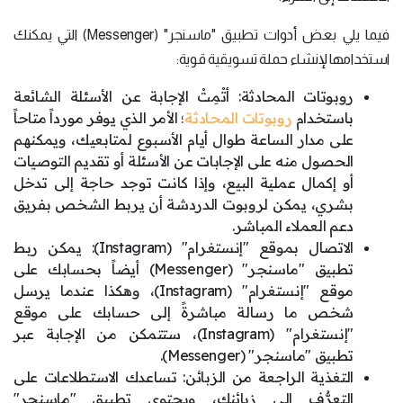
فيما يلي بعض أدوات تطبيق "ماسنجر" (Messenger) التي يمكنك
استخدامها لإنشاء حملة تسويقية قوية:
روبوتات المحادثة: أتْمِتْ الإجابة عن الأسئلة الشائعة
باستخدام
روبوتات المحادثة
؛ الأمر الذي يوفر مورداً متاحاً
على مدار الساعة طوال أيام الأسبوع لمتابعيك، ويمكنهم
الحصول منه على الإجابات عن الأسئلة أو تقديم التوصيات
أو إكمال عملية البيع، وإذا كانت توجد حاجة إلى تدخل
بشري، يمكن لروبوت الدردشة أن يربط الشخص بفريق
دعم العملاء المباشر.
الاتصال بموقع "إنستغرام" (Instagram): يمكن ربط
تطبيق "ماسنجر" (Messenger) أيضاً بحسابك على
موقع "إنستغرام" (Instagram)، وهكذا عندما يرسل
شخص ما رسالة مباشرةً إلى حسابك على موقع
"إنستغرام" (Instagram)، ستتمكن من الإجابة عبر
تطبيق "ماسنجر" (Messenger).
التغذية الراجعة من الزبائن: تساعدك الاستطلاعات على
التعرُّف إلى زبائنك، ويحتوي تطبيق "ماسنجر"