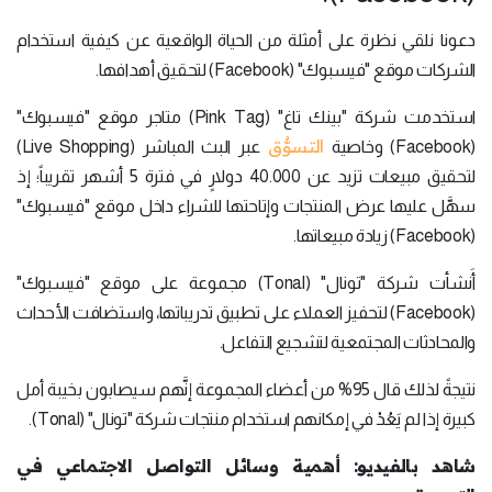
دعونا نلقي نظرة على أمثلة من الحياة الواقعية عن كيفية استخدام
الشركات موقع "فيسبوك" (Facebook) لتحقيق أهدافها.
استخدمت شركة "بينك تاغ" (Pink Tag) متاجر موقع "فيسبوك"
التسوُّق
(Facebook) وخاصية
عبر البث المباشر (Live Shopping)
لتحقيق مبيعات تزيد عن 40.000 دولارٍ في فترة 5 أشهر تقريباً؛ إذ
سهَّل عليها عرض المنتجات وإتاحتها للشراء داخل موقع "فيسبوك"
(Facebook) زيادة مبيعاتها.
أَنشأت شركة "تونال" (Tonal) مجموعة على موقع "فيسبوك"
(Facebook) لتحفيز العملاء على تطبيق تدريباتها، واستضافت الأحداث
والمحادثات المجتمعية لتشجيع التفاعل.
نتيجةً لذلك قال 95% من أعضاء المجموعة إنَّهم سيصابون بخيبة أمل
كبيرة إذا لم يَعُدْ في إمكانهم استخدام منتجات شركة "تونال" (Tonal).
شاهد بالفيديو: أهمية وسائل التواصل الاجتماعي في