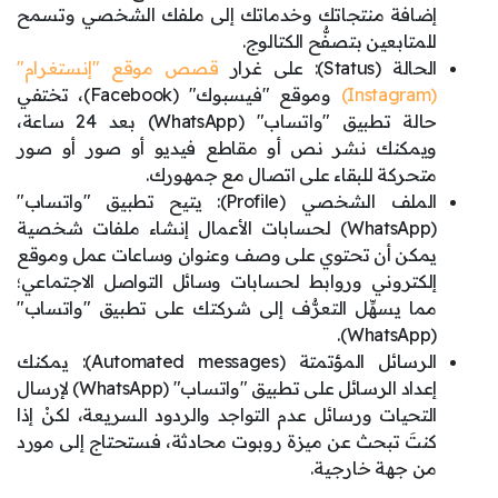
إضافة منتجاتك وخدماتك إلى ملفك الشخصي وتسمح
للمتابعين بتصفُّح الكتالوج.
الحالة (Status): على غرار
قصص موقع "إنستغرام"
(Instagram)
وموقع "فيسبوك" (Facebook)، تختفي
حالة تطبيق "واتساب" (WhatsApp) بعد 24 ساعة،
ويمكنك نشر نص أو مقاطع فيديو أو صور أو صور
متحركة للبقاء على اتصال مع جمهورك.
الملف الشخصي (Profile): يتيح تطبيق "واتساب"
(WhatsApp) لحسابات الأعمال إنشاء ملفات شخصية
يمكن أن تحتوي على وصف وعنوان وساعات عمل وموقع
إلكتروني وروابط لحسابات وسائل التواصل الاجتماعي؛
مما يسهِّل التعرُّف إلى شركتك على تطبيق "واتساب"
(WhatsApp).
الرسائل المؤتمتة (Automated messages): يمكنك
إعداد الرسائل على تطبيق "واتساب" (WhatsApp) لإرسال
التحيات ورسائل عدم التواجد والردود السريعة، لكنْ إذا
كنتَ تبحث عن ميزة روبوت محادثة، فستحتاج إلى مورد
من جهة خارجية.