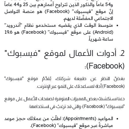
و54 عاماً والذكور الذين تتراوح أعمارهم بين 25 و44 عاماً
إنَّ موقع "فيسبوك" (Facebook) هو منصة التواصل
الاجتماعي المفضَّلة لديهم.
متوسط ​​الوقت الذي يقضيه مستخدمو نظام "آندرويد"
(Android) على موقع "فيسبوك" (Facebook) هو 19.6
ساعة شهرياً.
2. أدوات الأعمال لموقع "فيسبوك"
(Facebook):
بغضِّ النظر عن طبيعة شركتك، يُقدِّمُ موقع "فيسبوك"
(Facebook) أداة لمساعدتك على النمو عبر الإنترنت.
دعنا نستكشفُ بعض المميزات المتوفرة لصفحات الأعمال على موقع
"فيسبوك" (Facebook)؛ والتي قد ترغبُ في استخدامها:
المواعيد (Appointments): اطلُبْ من عملائك حجز موعد
مباشرةً عبر موقع "فيسبوك" (Facebook).