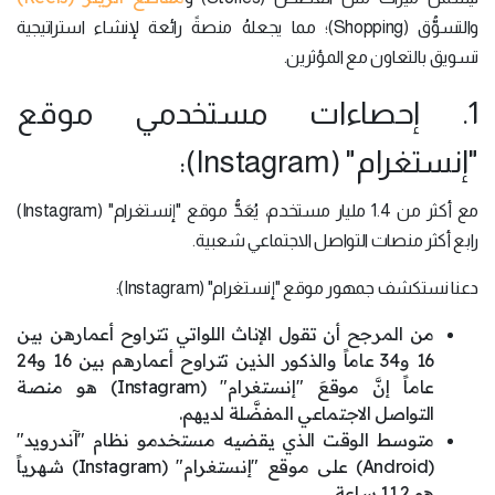
والتسوُّق (Shopping)؛ مما يجعلهُ منصةً رائعة لإنشاء استراتيجية
تسويق بالتعاون مع المؤثرين.
1. إحصاءات مستخدمي موقع
"إنستغرام" (Instagram):
مع أكثر من 1.4 مليار مستخدم، يُعَدُّ موقع "إنستغرام" (Instagram)
رابع أكثر منصات التواصل الاجتماعي شعبية.
دعنا نستكشف جمهور موقع "إنستغرام" (Instagram):
من المرجح أن تقول الإناث اللواتي تتراوح أعمارهن بين
16 و34 عاماً والذكور الذين تتراوح أعمارهم بين 16 و24
عاماً إنَّ موقعَ "إنستغرام" (Instagram) هو منصة
التواصل الاجتماعي المفضَّلة لديهم.
متوسط ​​الوقت الذي يقضيه مستخدمو نظام "آندرويد"
(Android) على موقع "إنستغرام" (Instagram) شهرياً
هو 11.2 ساعة.