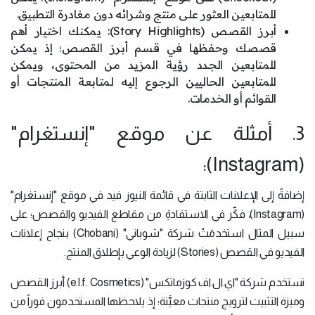
للمتابعين العثور على منتج وشرائه دون مغادرة التطبيق.
أبرز القصص (Story Highlights): يمكنك اختيار أهم
قصصك وحفظها في قسم أبرز القصص؛ إذ يمكن
للمتابعين الجدد رؤية المزيد من المحتوى، ويمكن
للمتابعين الحاليين الرجوع إليه لمتابعة المنتجات أو
القوائم أو الخدمات.
3. أمثلة عن موقع "إنستغرام"
(Instagram):
إضافةً إلى الإعلانات الثابتة في قائمة النيوز فيد في موقع "إنستغرام"
(Instagram)، فكِّر في الاستفادةِ من مقاطع الفيديو والقصص؛ على
سبيل المثال استخدمَتْ شركة "شوباني" (Chobani) بنجاح إعلانات
الفيديو في القصص (Stories) لزيادة الوعي بإطلاق المنتج.
تستخدم شركة "اي.ال.اف كوزماتكس" (e.l.f. Cosmetics) أبرز القصص
وميزة التثبيت لترويج منتجات معيَّنة؛ إذ يلاحظها المستخدمون فوراً من