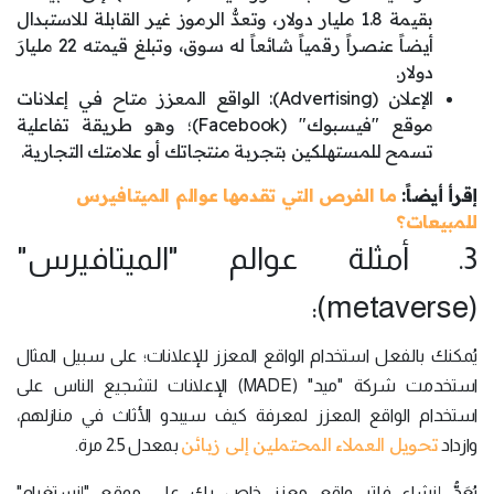
بقيمة 1.8 مليار دولار، وتعدُّ الرموز غير القابلة للاستبدال
أيضاً عنصراً رقمياً شائعاً له سوق، وتبلغ قيمته 22 مليارَ
دولار.
الإعلان (Advertising): الواقع المعزز متاح في إعلانات
موقع "فيسبوك" (Facebook)؛ وهو طريقة تفاعلية
تسمح للمستهلكين بتجربة منتجاتك أو علامتك التجارية.
إقرأ أيضاً:
ما الفرص التي تقدمها عوالم الميتافيرس
للمبيعات؟
3. أمثلة عوالم "الميتافيرس"
(metaverse):
يُمكنك بالفعل استخدام الواقع المعزز للإعلانات؛ على سبيل المثال
استخدمت شركة "ميد" (MADE) الإعلانات لتشجيع الناس على
استخدام الواقع المعزز لمعرفة كيف سيبدو الأثاث في منازلهم،
تحويل العملاء المحتملين إلى زبائن
وازداد
بمعدل 2.5 مرة.
يُعَدُّ إنشاء فلتر واقع معزز خاص بك على موقع "إنستغرام"