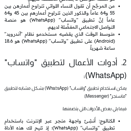
من المرجَّح أن تقول النساء اللواتي تتراوح أعمارهن بين
55 و64 عاماً والذكور الذين تتراوح أعمارهم بين 45 و64
عاماً إنَّ تطبيق "واتساب" (WhatsApp) هو منصة
التواصل الاجتماعي المفضَّلة لديهم.
متوسط ​​الوقت الذي يقضيه مستخدمو نظام "آندرويد"
(Android) على تطبيق "واتساب" (WhatsApp) هو 18.6
ساعة شهرياً.
2. أدوات الأعمال لتطبيق "واتساب"
(WhatsApp):
يمكن استخدام تطبيق "واتساب" (WhatsApp) بشكل مشابه لتطبيق
"ماسنجر" (Messenger).
فيما يلي بعض الأدوات التي يتضمنها:
الكتالوج: أَنشِئ واجهة متجر عبر الإنترنت باستخدام
تطبيق "واتساب" (WhatsApp)؛ إذ تتيح لك هذه الأداة