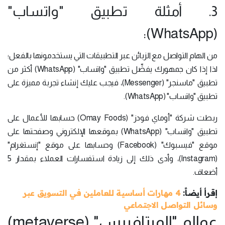
3. أمثلة تطبيق "واتساب"
(WhatsApp):
من الهام التواصل مع الزبائن عبر التطبيقات التي يستخدمونها بالفعل؛
لذا إذا كان جمهورك يفضِّل تطبيق "واتساب" (WhatsApp) أكثر من
تطبيق "ماسنجر" (Messenger)، فيجب عليك إنشاء تجربة مميزة على
تطبيق "واتساب" (WhatsApp).
ربطت شركة "أوماي فودز" (Omay Foods) حسابها للأعمال على
تطبيق "واتساب" (WhatsApp) بموقعها الإلكتروني وصفحتها على
موقع "فيسبوك" (Facebook) وحسابها على موقع "إنستغرام"
(Instagram)، وأدى ذلك إلى زيادة استفسارات العملاء بمقدار 5
أضعاف.
إقرأ أيضاً:
4 مهارات أساسية للعاملين في التسويق عبر
وسائل التواصل الاجتماعي
عوالم "الميتافيرس" (metaverse)