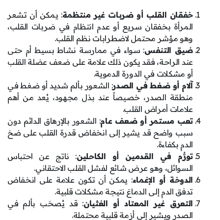
خفقان القلب أو ضربات غير منتظمة
: يمكن أن تشعر
المرأة بخفقان سريع أو عدم انتظام في ضربات القلب،
وهو مؤشر محتمل لاضطرابات نظم القلب.
ضيق التنفس
: سواء في ممارسة نشاط بسيط أم حتى
عند الراحة، فقد يكون ذلك علامة على ضعف عضلة القلب
أو مشكلات في الدورة الدموية.
آلام أو ضغط في الصدر
: الشعور بألم شديد أو ضغط في
منطقة الصدر، خصيصاً عند بذل مجهود، يُعد من أهم
علامات أمراض القلب.
تعب مستمر أو ضعف عام
: الشعور بالإرهاق الدائم دون
سبب واضح قد يشير إلى انخفاض قدرة القلب على ضخ
الدم بكفاءة.
تورُّم في القدمين أو الكاحلين
: ناتج عن احتباس
السوائل، وهو عرض شائع لفشل القلب الاحتقاني.
الدوخة أو الإغماء
: يمكن أن تكون علامة على انخفاض
تدفق الدم إلى الدماغ نتيجة مشكلات قلبية.
التعرق غير المعتاد أو الغثيان
: قد يُصحَب بألم في
الصدر ويشير إلى أزمة قلبية محتملة.