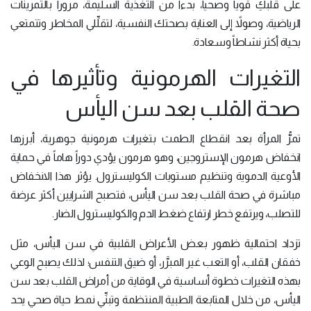
على قلبكِ قوياً وصحياً، بدءاً من التغذية السليمة، مروراً بالتمرينات
الرياضية، وصولاً إلى العناية بصحتك النفسية، لتقلِّلي المخاطر وتتمتعي
بحياة أكثر نشاطاً وسعادة.
التغيرات الهرمونية وتأثيرها في
صحة القلب بعد سن اليأس
تمرُّ المرأة بعد انقطاع الطمث بتغيرات هرمونية جوهرية، أبرزها
انخفاض هرمون الإستروجين، وهو هرمون يؤدي دوراً هاماً في حماية
الأوعية الدموية وتنظيم مستويات الكوليسترول. يؤثر هذا الانخفاض
مباشرة في صحة القلب بعد سن اليأس، فتصبح الشرايين أكثر عرضة
للتصلب، ويرتفع خطر ارتفاع ضغط الدم والكوليسترول الضار.
تزداد احتمالية ظهور بعض الأعراض القلبية في سن اليأس، مثل
خفقان القلب، أو التعب غير المبرَّر، أو ضيق التنفس؛ لذلك يصبح الوعي
بهذه التغيرات خطوة أساسية في الوقاية من أمراض القلب بعد سن
اليأس، من خلال المتابعة الطبية المنتظمة وتبنِّي نمط حياة صحي يحد