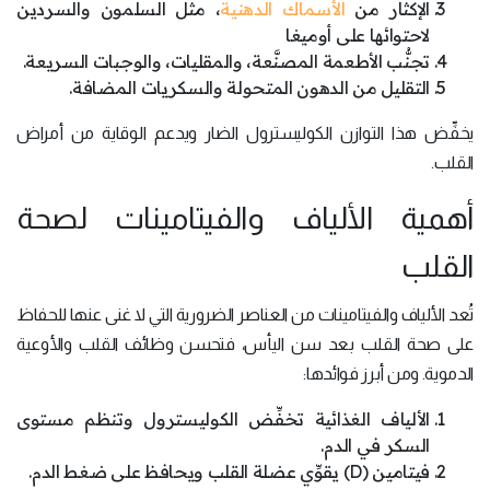
الإكثار من
الأسماك الدهنية
، مثل السلمون والسردين
لاحتوائها على أوميغا
تجنُّب الأطعمة المصنَّعة، والمقليات، والوجبات السريعة.
التقليل من الدهون المتحولة والسكريات المضافة.
يخفِّض هذا التوازن الكوليسترول الضار ويدعم الوقاية من أمراض
القلب.
أهمية الألياف والفيتامينات لصحة
القلب
تُعد الألياف والفيتامينات من العناصر الضرورية التي لا غنى عنها للحفاظ
على صحة القلب بعد سن اليأس، فتحسن وظائف القلب والأوعية
الدموية. ومن أبرز فوائدها:
الألياف الغذائية تخفِّض الكوليسترول وتنظم مستوى
السكر في الدم.
فيتامين (D) يقوِّي عضلة القلب ويحافظ على ضغط الدم.