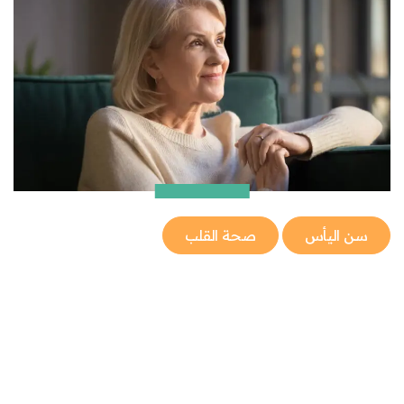
سن اليأس
صحة القلب