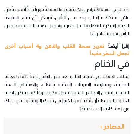
يعد الوعي بهذه الأعراض والاهتمام بها اهتماماً فورياً جزءاً أساسياً من
علاج مشكلات القلب بعد سن اليأس، فيمكن أن تمنع المتابعة
الطبية المبكرة المضاعفات الخطيرة وتحسن صحة القلب بعد سن
اليأس تحسيناً ملحوظاً.
إقرأ أيضاً:
تعزيز صحة القلب والذهن و4 أسباب أخرى
تجعل السفر مفيداً
في الختام
يتطلب الحفاظ على صحة القلب بعد سن اليأس وعياً دائماً بالتغذية
السليمة، وممارسة التمرينات الرياضية بانتظام، والاهتمام بالصحة
النفسية لتقليل المخاطر المحتملة. هل فكرتِ يوماً كيف يمكن لهذه
العادات البسيطة أن تُحدث فرقاً كبيراً في حياتكِ اليومية وتحمي قلبكِ
من المشكلات المستقبلية؟
المصادر +