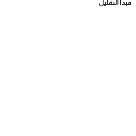
مبدأ التقليل