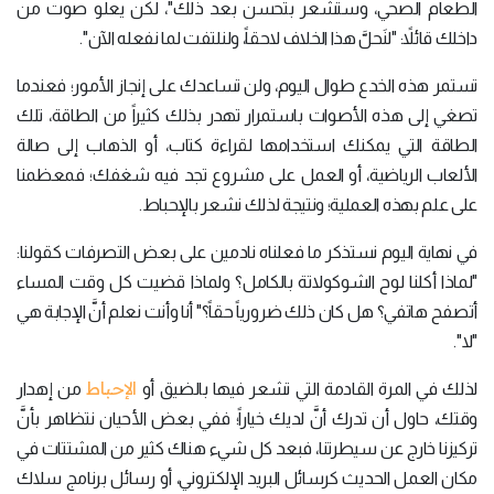
الطعام الصحي، وستشعر بتحسن بعد ذلك"، لكن يعلو صوت من
داخلك قائلاً: "لنَحلَّ هذا الخلاف لاحقاً، ولنلتفت لما نفعله الآن".
تستمر هذه الخدع طوال اليوم، ولن تساعدك على إنجاز الأمور؛ فعندما
تصغي إلى هذه الأصوات باستمرار تهدر بذلك كثيراً من الطاقة، تلك
الطاقة التي يمكنك استخدامها لقراءة كتاب، أو الذهاب إلى صالة
الألعاب الرياضية، أو العمل على مشروع تجد فيه شغفك؛ فمعظمنا
على علم بهذه العملية؛ ونتيجة لذلك نشعر بالإحباط.
في نهاية اليوم نستذكر ما فعلناه نادمين على بعض التصرفات كقولنا:
"لماذا أكلنا لوح الشوكولاتة بالكامل؟ ولماذا قضيت كل وقت المساء
أتصفح هاتفي؟ هل كان ذلك ضرورياً حقاً؟" أنا وأنت نعلم أنَّ الإجابة هي
"لا".
الإحباط
لذلك في المرة القادمة التي تشعر فيها بالضيق أو
من إهدار
وقتك، حاول أن تدرك أنَّ لديك خياراً؛ ففي بعض الأحيان نتظاهر بأنَّ
تركيزنا خارج عن سيطرتنا، فبعد كل شيء هناك كثير من المشتتات في
مكان العمل الحديث كرسائل البريد الإلكتروني، أو رسائل برنامج سلاك