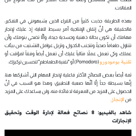
المقالات.
بهذه الطريقة جذبت كثيراً من القراء الذين يشبهونني في التفكير،
فالحقيقة هي أنَّ إتقان الإنتاجية أمر بسيط للغاية؛ إذ عليك لإنجاز
مهامك أن تكون بحالة ذهنية وجسدية جيدة، وألَّا تضحي بنومك، وأن
تتناول طعاماً صحياً، وتتجنب الكحول، وتزيل عوامل التشتيت من بيئات
عملك، وكي تعمل عملاً مثالياً عليك أن تعمل أيضاً وفقاً لمؤقت أو
تقنية بومودورو
(Pomodoro) أو "تقنية الطماطم" لتحسين تركيزك.
ثمة أيضاً بعض النصائح الأكثر فاعلية لإنجاز المهام التي أشاركها هنا،
إنَّها بسيطة جداً إلَّا أنَّها صعبة التطبيق؛ وهذا هو السبب في أنَّ
الحصول على المزيد من المعرفة لا فائدة منه، ولن يساعدك على المزيد
الإنجاز
من
.
شاهد بالفيديو: 8 نصائح فعالة لإدارة الوقت وتحقيق
الإنجازات