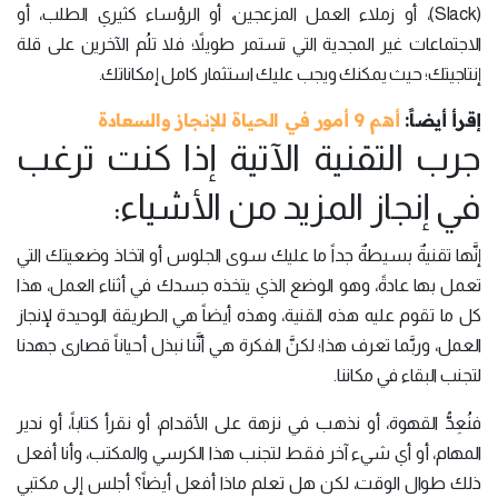
(Slack)، أو زملاء العمل المزعجين، أو الرؤساء كثيري الطلب، أو
الاجتماعات غير المجدية التي تستمر طويلاً؛ فلا تلُم الآخرين على قلة
إنتاجيتك؛ حيث يمكنك ويجب عليك استثمار كامل إمكاناتك.
إقرأ أيضاً:
أهم 9 أمور في الحياة للإنجاز والسعادة
جرب التقنية الآتية إذا كنت ترغب
في إنجاز المزيد من الأشياء:
إنَّها تقنيةٌ بسيطةٌ جداً ما عليك سوى الجلوس أو اتخاذ وضعيتك التي
تعمل بها عادةً، وهو الوضع الذي يتخذه جسدك في أثناء العمل، هذا
كل ما تقوم عليه هذه القنية، وهذه أيضاً هي الطريقة الوحيدة لإنجاز
العمل، وربَّما تعرف هذا؛ لكنَّ الفكرة هي أنَّنا نبذل أحياناً قصارى جهدنا
لتجنب البقاء في مكاننا.
فنُعِدُّ القهوة، أو نذهب في نزهة على الأقدام، أو نقرأ كتاباً، أو ندير
المهام، أو أي شيء آخر فقط لتجنب هذا الكرسي والمكتب، وأنا أفعل
ذلك طوال الوقت، لكن هل تعلم ماذا أفعل أيضاً؟ أجلس إلى مكتبي