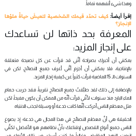
وهذا شيء أتفهمه تماماً.
إقرأ أيضاً:
كيف تحدِّد قيمك الشخصية لتعيشَ حياةً ملؤها
الإنجاز؟
المعرفة بحد ذاتها لن تساعدك
على إنجاز المزيد:
يمكنني أن أخبرك بصراحة أنَّني قد قرأت عن كل نصيحة متعلقة
بالإنتاجية، فلا يمكنني أن أجزم أنَّني أعرف جميع النصائح، لكن في
السنوات الـ 15 الماضية قرأت كثيراً عن كيفية إنجاز المزيد.
بالإضافة إلى ذلك لقد طبَّقتُ جميع النصائح تقريباً، فقد جربت حمام
الماء البارد منذ سنوات؛ لأنَّني قرأت أنَّه من الممكن أن يكون مفيداً، لكن
مثل معظم الناس أدركت أنَّها كانت خدعة أو وسيلة لجذب الانتباه.
الحقيقة هي أنَّ معظم النصائح في هذا المجال هي خدعة؛ إذ يصوغ
الناس جميع أنواع القصص لإقناعك بأنَّ نظامهم هو الأفضل؛ لكنَّني
اتبعت النهج المناقض وغالباً ما كنت أسخر من تلك الأنواع من