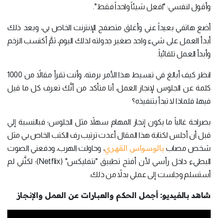
وأقول لنفسي: "افعل شيئاً واحداً فقط".
أضع هاتفي بعيداً عني وأغلق متصفح الإنترنت الخاص بي، وبعد ذلك
أبدأ العمل على شيء واحد صغير جدولته لذلك اليوم، ثمَّ أكتسب الزخم
وأبدأ العمل تلقائياً.
انظر كيف أبالغ في تبسيط هذا الأمر برمته، وأنت تقرأ مقالاً من 1000
كلمة عن الجلوس لإنجاز العمل، أنا متأكد من أنَّك تعرف كل ما قيل
فيها، فلماذا لا تبدأ بتنفيذه؟
بصراحة غالباً ما يكون إنجاز المهام سهلاً مثل الجلوس؛ فبالنسبة إلي
قبل أن أجلس لكتابة هذا المقال أعدت ترتيب رف الكتب الخاص بي مثل
بالوسواس القهري
شخص مصاب
، وحاولت الهرب، ودفعني الصوت
البطيء داخل رأسي لأن أفتح تطبيق "نتفليكس" (Netflix)؛ لكنَّني لم
أستسلم وجلست إلى عملي بدلاً من ذلك.
شاهد بالفيديو: أجمل الحكم والعبارات عن العمل والإنجاز