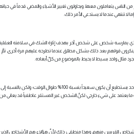
لكثير من الناس يتعاملون معها، ويحاولون تغيير الأشياء والمضي قدماً في حيات
 لا تنتهي عندما لا يستدعي الأمر ذلك.
فسي الذي يمارسه شخص على شخص آخر بهدف إثارة الشك في سلامته العقلية
فسينكرون قولهم بعد ذلك بشكل مطلق عندما تطرحه عليهم مرة أخرى، ثمَّ 
ذا مجرد مثال واحد بسيط لا يحيط بالموضوع من كلِّ أبعاده.
للناس، فلا أحد يستطيع أن يكون سعيداً بنسبة 100% طوال الوقت؛ ولكن با
عادةً ما يعتمد على شيء خارجي؛ لكنَّ الشخص غير المستقر عاطفياً قد يعاني من
شخاص القريبين منهم، وهذا منطقي؛ ذلك لأنَّ هؤلاء هم الأشخاص الذي