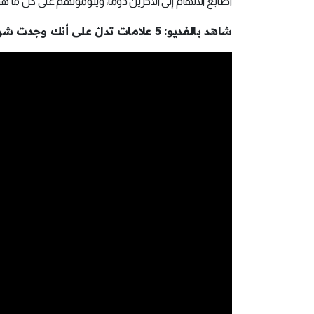
أصابع الاتهام إلى الآخرين دوماً، ويلومونهم على كل ما 
شاهد بالفديو: 5 علامات تدلّ على أنك وجدت شريك العمر