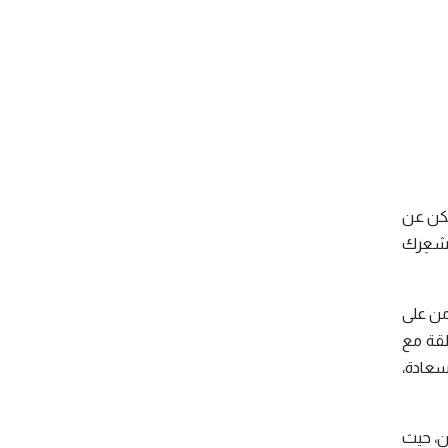
مكن عن
تُشعِرك
من على
لقة مع
لسعادة،
آن، حيث