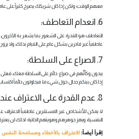
معهم الوقت؛ ولكن إذا كان شريكك يصرخ كثيراً على عامل 
6. انعدام التعاطف:
التعاطف هو القدرة على الشعور بما يشعر به الآخرو
عاطفياً غير قادرين بشكل عام على القيام بذلك، ولا ي
7. الصراع على السلطة:
يبدون وكأنَّهم في صراع دائم على السلطة معك، فعلى 
إذا كان بينكم جدال حول شيء ما، فيحاولون دائماً اكتس
8. عدم القدرة على الاعتراف عندما يكونون على خطأ:
لا يمكن للأشخاص غير المستقرين عاطفياً الاعتراف عندم
النفسية، ويهز جوهرهم وهويتهم الذاتية؛ لذلك لن يعترفوا
إقرأ أيضاً:
الاعتراف بالأخطاء ومسامحة النفس