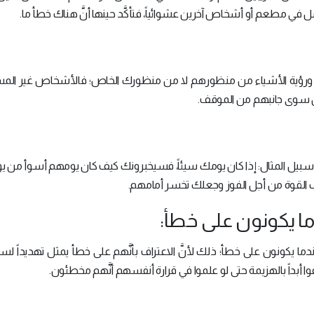
في مطعم أو أشخاص آخرين عشوائياً، فتأكَّد حينها أنَّ هناك خطأ ما.
ن، ورؤية الأشياء من منظورهم لا من منظورك الخاص؛ فالأشخاص غير الم
رون سوى جانبهم من الموقف.
سبيل المثال: إذا كان يومك سيئاً، فسيخبرونك كيف كان يومهم أسوأ من يو
اب القوة من أجل الفوز وجعلك تخسر أمامهم.
ا يكونون على خطأ؛ ذلك لأنَّ الاعتراف بأنَّهم على خطأ يمثل تهديداً لس
 أبداً بالهزيمة حتى لو علموا في قرارة أنفسهم أنَّهم مخطئون.