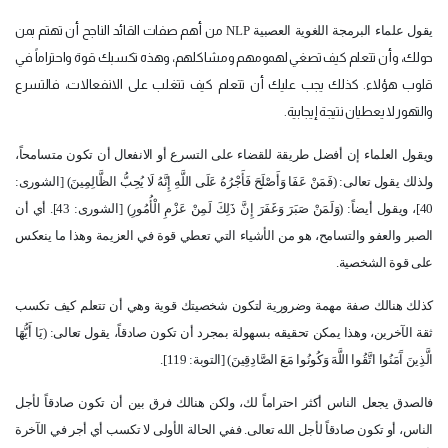
يقول علماء البرمجة اللغوية العصبية
NLP
من أهم صفات القائد الناجح أن تهتم بمن
حولك، وأن تتعلم كيف تصغي لهمومهم ومشاكلهم، وهذه تكسبك قوة واحتراماً في
قلوب هؤلاء. كذلك يجب عليك أن تتعلم كيف تتغلب على الانفعالات، فالتسرع
والتهور لا يعطيان نتيجة إيجابية.
ويقول العلماء إن أفضل طريقة للقضاء على التسرع أو الانفعال أن تكون متسامحاً،
ولذلك يقول تعالى: (فَمَنْ عَفَا وَأَصْلَحَ فَأَجْرُهُ عَلَى اللَّهِ إِنَّهُ لَا يُحِبُّ الظَّالِمِينَ) [الشورى:
40]، ويقول أيضاً: (وَلَمَنْ صَبَرَ وَغَفَرَ إِنَّ ذَلِكَ لَمِنْ عَزْمِ الْأُمُورِ) [الشورى: 43]. أي أن
الصبر والعفو والتسامح، هو من الأشياء التي تعطي قوة في العزيمة وهذا ما ينعكس
على قوة الشخصية.
كذلك هنالك صفة مهمة وضرورية لتكون شخصيتك قوية وهي أن تتعلم كيف تكسب
ثقة الآخرين، وهذا يمكن تحقيقه بسهولة بمجرد أن تكون صادقاً، يقول تعالى: (يَا أَيُّهَا
الَّذِينَ آَمَنُوا اتَّقُوا اللَّهَ وَكُونُوا مَعَ الصَّادِقِينَ) [التوبة: 119].
فالصدق يجعل الناس أكثر احتراماً لك، ولكن هنالك فرق بين أن تكون صادقاً لأجل
الناس، أو تكون صادقاً لأجل الله تعالى. ففي الحالة الأولى لا تكسب أي أجر في الآخرة