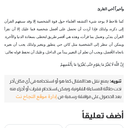
وأخيراً أخي القارئ
كما تلاحظ لا يوجد شيء اكتشفه العلماء حول قوة الشخصية إلا وقد سبقهم القرآن
إلى ذكره، ولذلك فإذا أردت أن تحصل على أفضل شخصية فما عليك إلا أن تقرأ
القرآن بتدبّر، وتعمل بما قرأت، وهذه هي أقصر طريق لتحظى بسعادة الدنيا والآخرة.
ويمكن أن ننظر إلى الشخصية مثل كائن حي يتطور ويتغير ولذلك يجب أن نغيره
باتجاه الأفضل، ويجب أن تعلم أن التغيير يبدأ من الداخل، وعليك أن تحفظ قوله تعالى:
إِنَّ اللَّهَ لَا يُغَيِّرُ مَا بِقَوْمٍ حَتَّى يُغَيِّرُوا مَا بِأَنْفُسِهِمْ
تنويه:
يمنع نقل هذا المقال كما هو أو استخدامه في أي مكان آخر
تحت طائلة المساءلة القانونية، ويمكن استخدام فقرات أو أجزاء منه
إدارة موقع النجاح نت
بعد الحصول على موافقة رسمية من
أضف تعليقاً