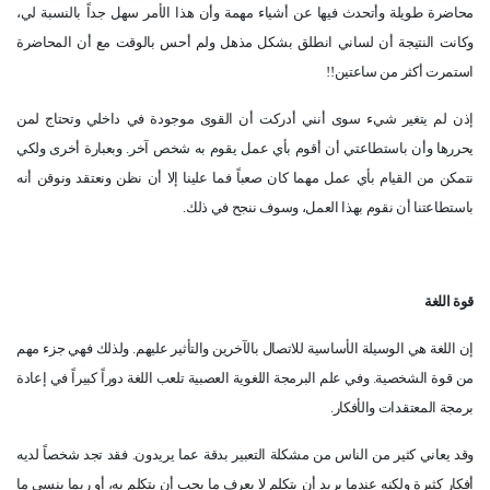
محاضرة طويلة وأتحدث فيها عن أشياء مهمة وأن هذا الأمر سهل جداً بالنسبة لي،
وكانت النتيجة أن لساني انطلق بشكل مذهل ولم أحس بالوقت مع أن المحاضرة
استمرت أكثر من ساعتين!!
إذن لم يتغير شيء سوى أنني أدركت أن القوى موجودة في داخلي وتحتاج لمن
يحررها وأن باستطاعتي أن أقوم بأي عمل يقوم به شخص آخر. وبعبارة أخرى ولكي
نتمكن من القيام بأي عمل مهما كان صعباً فما علينا إلا أن نظن ونعتقد ونوقن أنه
باستطاعتنا أن نقوم بهذا العمل، وسوف ننجح في ذلك.
قوة اللغة
إن اللغة هي الوسيلة الأساسية للاتصال بالآخرين والتأثير عليهم. ولذلك فهي جزء مهم
من قوة الشخصية. وفي علم البرمجة اللغوية العصبية تلعب اللغة دوراً كبيراً في إعادة
برمجة المعتقدات والأفكار.
وقد يعاني كثير من الناس من مشكلة التعبير بدقة عما يريدون. فقد تجد شخصاً لديه
أفكار كثيرة ولكنه عندما يريد أن يتكلم لا يعرف ما يجب أن يتكلم به، أو ربما ينسى ما