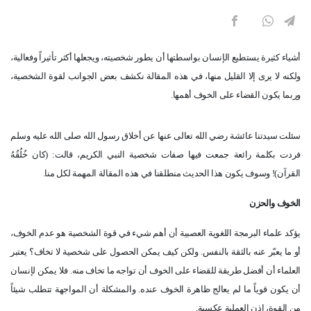
أشياء كثيرة يستطيع الإنسان بواسطتها أن يطور شخصيته، ويجعلها أكثر تأثيراً وفعالية،
ولكنه لا يرى إلا القليل منها، في هذه المقالة نكشف بعض الجوانب لقوة الشخصية،
وربما يكون القضاء على الخوف أهمها.
سئلت سيدتنا عائشة رضي الله تعالى عنها عن أخلاق رسول الله صلى الله عليه وسلم
فردت بكلمة رائعة جمعت فيها صفات شخصية النبي الكريم، قالت: (كان خُلُقُهُ
القرآن)! وسوف يكون هذا الحديث منطلقنا في هذه المقالة المهمة لكل منا.
الخوف والحزن
يؤكد علماء البرمجة اللغوية العصبية أن أهم شيء في قوة الشخصية هو عدم الخوف،
أو ما يعبّر عنه بالثقة بالنفس. ولكن كيف يمكن الحصول على شخصية لا تخاف؟ يعتبر
العلماء أن أفضل طريقة للقضاء على الخوف أن تواجه ما تخاف منه. فلا يمكن لإنسان
أن يكون قوياً ما لم يعالج ظاهرة الخوف عنده. والمشكلة أن المواجهة تتطلب شيئاً
من القوة، إذن العملية عكسية.