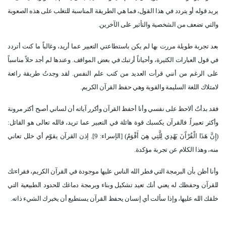
يريد قوله أو يتردد في هذا القول، فما هي الطريقة المناسبة للتغلب على هذه الصعوبة
والتي تضعف من الشخصية والتأثير على الآخرين.
بعد تجربة طويلة مررت بها لم يكن باستطاعتي التعبير عما أريد، وغالباً ما كنت أتردد
في قول العبارات الكثيرة، وأحياناً أرتبك في بعض المواقف. وعندها لم أجد حلاً مناسباً
على الرغم من أنني قرأت العديد من كتب علم النفس. لقد وجدتُ طريقة رائعة
لامتلاك اللغة السليمة والقوية وهي حفظ القرآن الكريم.
فقد بدأتُ ألاحظ على نفسي وأنا أحفظ القرآن وأكرر آياته أن لساني أصبح أكثر مرونة
وأكثر تعبيراً. فالقرآن يكسبك قوة هائلة في التعبير عما تريد، فالله تعالى هو القائل:
(إِنَّ هَذَا الْقُرْآَنَ يَهْدِي لِلَّتِي هِيَ أَقْوَمُ) [الإسراء: 9]. إذن القرآن يقوّم أي خلل تعاني
منه، وهذا الكلام عن تجربة مؤكدة.
وأنا أظن بأن البرمجة التي فطر الله الناس عليها موجودة في القرآن الكريم، فقراءتك
للقرآن وحفظك له يعني أنك تعيد تشكيل وبناء وبرمجة دماغك للحدود الطبيعية التي
خلقك الله عليها، وإذا سألت أي إنسان يحفظ القرآن يستطيع أن يخبرك الشيء ذاته.