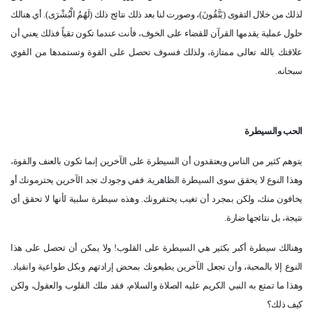
لذلك من خلال التقوى (يَتَّقُونَ)، وصورت لنا بعد ذلك نتائج ذلك (لَهُمُ الْبُشْرَى). أي هنالك
حلول عملية يقدمها القرآن للقضاء على الخوف، فأنت عندما تكون تقياً فذلك يعني أن
علاقتك بالله تعالى ممتازة، ولذلك فسوف تحصل على القوة وتستمدها من القوي
سبحانه.
الحب والسيطرة
يتوهم كثير من الناس ويعتقدون أن السيطرة على الآخرين إنما تكون بالعنف والقوة،
وهذا النوع لا يحقق سوى السيطرة الظاهرية. ففي وجودك تجد الآخرين يحترمونك أو
يخافون منك، ولكن بمجرد أن تغيب يحتقرونك. وهذه سيطرة سلبية لأنها لا تحقق أي
نتيجة، بل نتائجها ضارة.
وهنالك سيطرة أكبر بكثير هي السيطرة على القلوب! ولا يمكن أن تحصل على هذا
النوع إلا بالمحبة، وأن تجعل الآخرين يطيعونك بمحض إرادتهم وبكل طواعية وانقياد.
وهذا ما تمتع به النبي الكريم عليه الصلاة والسلام، فقد ملك القلوب والعقول، ولكن
كيف ذلك؟