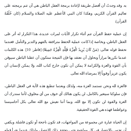
به. وقد وجدتُ أن أفضل طريقة لإعادة برمجة العقل الباطن هي أن تتم برمجته على
تعاليم القرآن الكريم، وهكذا كان النبي الأعظم عليه الصلاة والسلام (كان خُلُقُهُ
القرآن).
إن عملية حفظ القرآن تتم أثناء تكرار الآيات لمرات عديدة، هذا التكرار له أثر على
العقل الباطن، وبخاصة إذا كانت عملية الحفظ مترافقة بالفهم والتدبر والتأمل. فعندما
نحفظ قوله تعالى: (مَنْ كَانَ يُرِيدُ الْعِزَّةَ فَلِلَّهِ الْعِزَّةُ جَمِيعًا) [فاطر: 10]. هذه الكلمات
عندما نكررها مراراً ونحاول أن نعتقد بها فإن النتيجة ستكون أن عقلنا الباطن سيوقن
بأن القوة والعزة والكرامة لا يمكن أن تكون خارج كتاب الله، ولا يمكن لإنسان أن
يكون عزيزاً وقوياً إلا بمرضاة الله تعالى.
فالعزة لله ونحن نستمد العزة منه، ولذلك وبعدما تنطبع هذه الآية في العقل الباطن،
فإن سلوكنا سيتغير بالكامل، لن يكون هنالك أي خوف من أي مخلوق، لأننا سندرك أن
العزة والقوة لن تكون إلا مع الله، وبما أننا نعيش مع الله تعالى بكل أحاسيسنا
وعواطفنا فهذه هي القوة الحقيقية.
إن الحياة عبارة عن مجموعة من المواجهات، قد تكون ناجحة أو تكون فاشلة. ويكفي
أن تحس بالانتصار في كل مواجهة حتى يتحقق ذلك الانتصار، ولذلك عندما نقرأ قوله