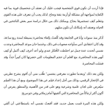
فإذا أردت أن تكون قوي الشخصية فيجب عليك أن تعتقد أن شخصيتك قوية بما فيه
الكفاية لمواجهة أي مشكلة أو أزمة بثقة ونجاح. لذلك يجب أن تتعرف على هذه القوى
وتتعلم كيف تستثمرها بنجاح. ويمكنك ذلك من خلال دراسة سير بعض الناجحين في
الحياة، وتعتقد أنه بإمكانك أن تكون مثلهم.
أذكر منذ سنوات وأنا في الجامعة وقد كُلفتُ بإلقاء محاضرة بسيطة لمدة ربع ساعة،
وقد كان اعتقادي أنني سأواجه صعوبات في ذلك، وعندما حان موعد المحاضرة وجدت
نفسي أتحدث عدة جمل ثم اختلطت الأفكار عندي ولم أعد أعرف كيف أكمل أو كيف
أنهي هذه المحاضرة، مع العلم أن حجم المعلومات التي حضرتها كان كبيراً جداً، وقد
فشلت المحاضرة.
ولكن بعد ذلك "وبعدما تطورت معرفتي بنفسي" طُلب مني أن أقوم بشرح نظريتي
في الإعجاز الرقمي، وذلك من أجل إعداد فيلم عن هذا الموضوع، ومع أن هذا الفيلم
سيُعرض على لجان علمية وشرعية وهو على قدر من الأهمية، والمنطق يفرض أن
أكون أكثر ارتباكاً من المحاضرة التي ألقيتها أمام زملائي وفي جو مريح.
ولكن هذه المرة قمت بعمل جديد، فقد أقنعتُ نفسي أنه باستطاعتي أن ألقي