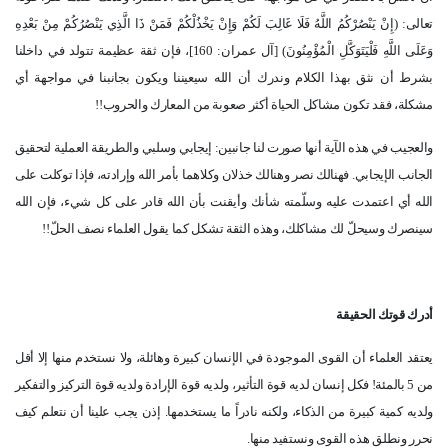
تعالى: (إِنْ يَنْصُرْكُمُ اللَّهُ فَلَا غَالِبَ لَكُمْ وَإِنْ يَخْذُلْكُمْ فَمَنْ ذَا الَّذِي يَنْصُرُكُمْ مِنْ بَعْدِهِ
وَعَلَى اللَّهِ فَلْيَتَوَكَّلِ الْمُؤْمِنُونَ) [آل عمران: 160]، فإن ثقة عظيمة تتولد في داخلنا
بشرط أن نثق بهذا الكلام وندرك أن الله سيعيننا ويكون بجانبنا في مواجهة أي
مشكلة، فقد تكون مشاكل الحياة أكثر صعوبة من المعارك والحروب!!
والعجيب في هذه الآية أنها صورت لنا جانبين: إيجابي وسلبي والطريقة العملية لتحقيق
الجانب الإيجابي. فهنالك نصر وهنالك خذلان وكلاهما بأمر الله وإرادته، فإذا توكلت على
الله أي اعتمدت عليه وسلّمته شأنك وأيقنت بأن الله قادر على كل شيء، فإن الله
سينصرك وسيحلّ لك مشاكلك، وهذه الثقة تشكل كما يقول العلماء نصف الحلّ!!
أدرك قوتك الحقيقة
يعتقد العلماء أن القوى الموجودة في الإنسان كبيرة وهائلة، ولا نستخدم منها إلا أقل
من 5 بالمئة! فكل إنسان لديه قوة التأثير، ولديه قوة الإرادة ولديه قوة التركيز والتفكير
ولديه كمية كبيرة من الذكاء، ولكنه نادراً ما يستخدمها. إذن يجب علينا أن نتعلم كيف
نحرر ونطلق هذه القوى ونستفيد منها.