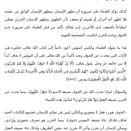
كذلك يؤكد العلماء على ضرورة أن يظهر الإنسان بمظهر الإنسان الواثق من نفسه
فلا يُظهر أية أحزان أو هموم أو ضعف. لأن الظهور بمظهر الإنسان الحزين يعطي
انطباعاً بالضعف لدى الآخرين. إذن هنالك تأكيد من قبل العلماء على ضرورة عدم
الخوف وعدم الحزن لتكسب الشخصية القوية.
هذا ما يقوله العلماء، ولكنني كمؤمن أعود دائماً إلى كتاب الله تعالى. فكثيرة هي
الآيات التي تتحدث عن الخوف ونجد تأكيداً من الله تعالى على أن المؤمن لا يخاف أبداً
إلا من خالقه عز وجل. يقول تعالى: (أَلَا إِنَّ أَوْلِيَاءَ اللَّهِ لَا خَوْفٌ عَلَيْهِمْ وَلَا هُمْ يَحْزَنُونَ
*الَّذِينَ آَمَنُوا وَكَانُوا يَتَّقُونَ *لَهُمُ الْبُشْرَى فِي الْحَيَاةِ الدُّنْيَا وَفِي الْآَخِرَةِ لَا تَبْدِيلَ لِكَلِمَاتِ
اللَّهِ ذَلِكَ هُوَ الْفَوْزُ الْعَظِيمُ) [يونس: 62-64].
والسؤال: لماذا تحدث الله عن الخوف بصيغة الاسم (لَا خَوْفٌ عَلَيْهِمْ)، بينما تحدث عن
الحزن بصيغة الفعل (وَلَا هُمْ يَحْزَنُونَ)؟ لنتأمل هذه الأشياء:
- الخوف هو رد فعل لا شعوري وبالتالي ليس في تحكم الإنسان، فجميع الكائنات الحية
تخاف فلذلك جاء بصيغة المصدر (خوف). بينما الحزن هو تصرف شعوري وإرادي،
ويمكن لإنسان أن يحزن وآخر ألا يحزن عند نفس الظروف ولذلك جاء بصيغة الفعل