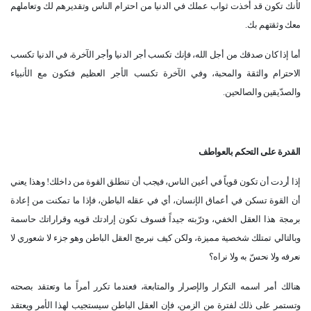
لأنك تكون قد أخذت ثواب عملك في الدنيا من احترام الناس وتقديرهم لك وتعاملهم
معك وثقتهم بك.
أما إذا كان صدقك من أجل الله، فإنك تكسب أجر الدنيا وأجر الآخرة، في الدنيا تكسب
الاحترام والثقة والمحبة، وفي الآخرة تكسب الأجر العظيم فتكون مع الأنبياء
والصدّيقين والصالحين.
القدرة على التحكم بالعواطف
إذا أردت أن تكون قوياً في أعين الناس، فيجب أن تنطلق القوة من داخلك! وهذا يعني
أن القوة تسكن في أعماق الإنسان، أي في عقله الباطن، فإذا ما تمكنت من إعادة
برمجة هذا العقل الخفي، ودرّبته جيداً فسوف تكون إرادتك قويه وقراراتك حاسمة
وبالتالي تمتلك شخصية مميزة، ولكن كيف نبرمج العقل الباطن وهو جزء لا شعوري لا
نعرفه ولا نحسّ به ولا نراه؟
هنالك أمر اسمه التكرار والإصرار والمتابعة، فعندما تكرر أمراً ما وتعتقد بصحته
وتستمر على ذلك لفترة من الزمن، فإن العقل الباطن سيستجيب لهذا الأمر ويعتقد