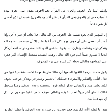
ولذلك أينما ذكر الخوف والحزن في القرآن نجد الخوف يتقدم على الحزن لهذه
الأسباب. حتى إن (الخوف) في القرآن قد تكرر أكثر من (الحزن)، فسبحان الذي أحصى
كل شيء عدداً.
إن المؤمن الذي يعود نفسه على الخوف من الله تعالى، فلا يخاف أي شيء آخر. وإذا
أردت أن تقضي على أي خوف مهما كان كبيراً فما عليك إلا أن تستحضر عظمة الله
وتتذكر قوته وعظمته وتقارن ذلك بقوة الشخص الذي تخاف منه وحدوده، لتجد أن كل
الدنيا لا تساوي شيئاً أمام قوة الله تعالى. وهذه العقيدة ستجعل الإنسان أكثر قدرة
على المواجهة وبالتالي تجعله أكثر قدرة على درء المخاوف.
يقول علماء البرمجة اللغوية العصبية أن هنالك طريقة مهمة لكسب شخصية قوية من
خلال التأمل والتفكير والاسترخاء. فيمكنك أن تجلس وتسترخي وتتذكر عواقب الخوف
الذي تعاني منه، وبالمقابل تتذكر فوائد قوة الشخصية وعدم الخوف، وهذا سيجعل
عقلك الباطن أكثر ميولاً لعدم الخوف، وبالتالي سوف تشعر بالقوة من دون أن تبذل
أي جهد فيما بعد.
وهذا ما فعلته الآية الكريمة، فقد تحدثت عن ضرورة عدم الخوف، وأعطتنا الطريق