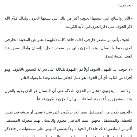
(يحزنون).
- الآثار والنتائج التي يسببها الخوف أكبر من تلك التي يسببها الحزن، ولذلك قدَّم الله
ذكر الخوف على ذكر الحزن في الآية الكريمة.
- الخوف يأتي من مصدر خارجي، لذلك جاءت كلمة (عليهم) لتعبر عن المحيط الخارجي
الذي يحيط بالإنسان. بينما الحزن يأتي من مصدر داخل الإنسان ولذلك سبق هذا
الفعل بكلمة (هم).
- لا خوف ...... عليهم : الخوف أولاً ثم (عليهم). للدلالة على سرعة الشعور بالخوف، وهو
أجزاء من الثانية. أي أن الخوف هو عمل فجائي مباغت، وهذا ما يقوله العلم.
- ولا هم....... يحزنون : (هم) ثم الحزن. للدلالة على أن الإنسان هو الذي يقوم بالحزن
وهذا يستغرق زمناً قد يمتد لساعات، أي أن الحزن لا يكون فجائياً.
- الخوف يكون من المستقبل بينما الحزن يكون على شيء مضى أو يعيشه في نفس
اللحظة، والمستقبل مجهول بينما الماضي معلوم والإنسان يهتم بمعرفة المستقبل
أكثر من الماضي لذلك جاء ذكر الخوف أولاً ليطمئن المؤمن على مستقبله، ثم جاء ذكر
الحزن ليطمئن المؤمن على ماضيه وحاضره وبالتالي شمل جميع الأزمنة!