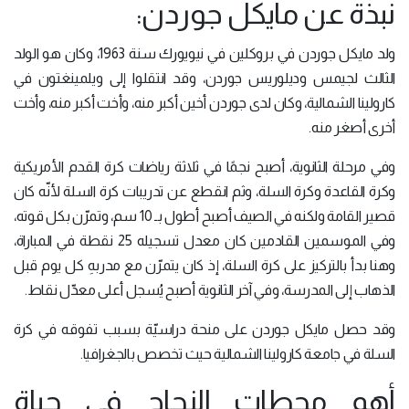
نبذة عن مايكل جوردن:
ولد مايكل جوردن في بروكلين في نيويورك سنة 1963، وكان هو الولد
الثالث لجيمس وديلوريس جوردن، وقد انتقلوا إلى ويلمينغتون في
كارولينا الشمالية، وكان لدى جوردن أخين أكبر منه، وأخت أكبر منه، وأخت
أخرى أصغر منه.
وفي مرحلة الثانوية، أصبح نجمًا في ثلاثة رياضات كرة القدم الأمريكية
وكرة القاعدة وكرة السلة، وثم انقطع عن تدريبات كرة السلة لأنّه كان
قصير القامة ولكنه في الصيف أصبح أطول بـ 10 سم، وتمرّن بكل قوته،
وفي الموسمين القادمين كان معدل تسجيله 25 نقطة في المباراة،
وهنا بدأ بالتركيز على كرة السلة، إذ كان يتمرّن مع مدربهِ كل يوم قبل
الذهاب إلى المدرسة، وفي آخر الثانوية أصبح يُسجل أعلى معدّل نقاط.
وقد حصل مايكل جوردن على منحة دراسيّة بسبب تفوقه في كرة
السلة في جامعة كارولينا الشمالية حيث تخصص بالجغرافيا.
أهم محطات النجاح في حياة