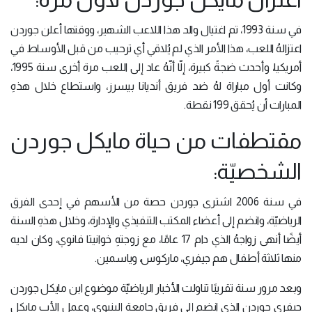
في سنة 1993، تم اغتيال والد هذا اللاعب الشهير، ووقتها أعلن جوردن
اعتزالهُ اللعب، هذا الأمر الذي لم يُلاقي أي ترحيب من قبل الأوساط في
أمريكيا، وأحدث ضجةً كبيرة، إلّا أنّهُ عاد إلى اللعب مرة أخرى سنة 1995،
وكانت أول مباراة لهُ ضد فريق أنديانا بيسرز، واستطاع خلال هذهِ
المبارات أن يُحقق 199 نقطة.
مقتطفات من حياة مايكل جوردن
الشخصيّة:
في سنة 2006 اشترى جوردن حصة من الأسهم في إحدى الفرق
الرياضيّة، وانضم إلى أعضاء المكتب التنفيذي والإدارة، وخلال هذهِ السنة
أيضًا أنهى زواجهُ الذي دام 17 عامًا، مع زوجتهِ خوانيتا فانوي، وكان لديه
منها ثلاثة أطفال هم جيفري، ماركوس، وياسمين.
وبعد مرور سنة تقريبًا تناولت الأخبار الرياضيّة موضوع ابن مايكل جوردن
جيفري جوردن الذي انضم إلى فريق جامعة إلينيوي، وعمل الأب مايكل