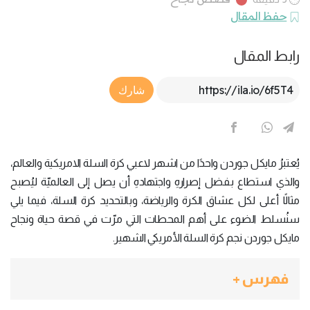
حفظ المقال
رابط المقال
Article Link
شارك
يُعتبرُ مايكل جوردن واحدًا من اشهر لاعبي كرة السلة الامريكية والعالم،
والذي استطاع بفضل إصرارهِ واجتهادهِ أن يصل إلى العالميّة ليُصبح
مثالًا أعلى لكل عشاق الكرة والرياضة، وبالتحديد كرة السلة، فيما يلي
سنُسلط الضوء على أهم المحطات التي مرّت في قصة حياة ونجاح
مايكل جوردن نجم كرة السلة الأمريكي الشهير.
فهرس +