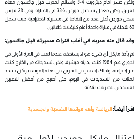
ولكن خسر أمام ديترويت 4-3 واستلم المدرب فيل جاكسون مهام
الفريق، وكان معدل تسجيل جوردن 33.6 في المباراة. وفي 28 مارس
سجل جوردن أعلى عدد من النقاط في مسيرته الاحترافية، حيث سجل
69 نقطة في مباراة واحدة أمام كليفلاند كافاليرز.
وقد قال عنه مدربه في أغلب فترات مسيرته فيل جاكسون:
لم يأخذ مايكل أي شيء هو لا يستحقه، عندما لعب في المرة الأولى في
الدوري عام 1984 كانت بدايته مبشرة، ولكن تسديداته من الخارج كانت
غير احترافية، ولذلك استمر في التمرين في نهاية الموسم وكان يسدد
المئات من التسديدات في اليوم، حتى أصبح من أفضل اللاعبين
المسددين للضربات الثلاثية.
اقرأ أيضاً:
الرياضة وأهم فوائدها النفسيّة والجسدية
اعتزال مايكل جوردن لأول مرة: