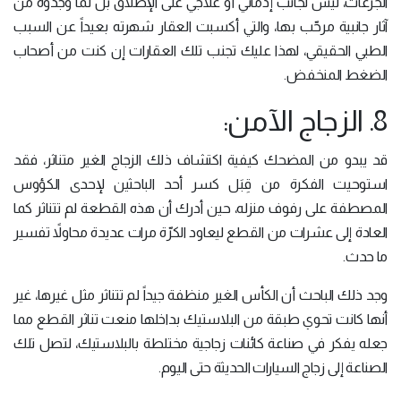
الجرعات، ليس لجانب إدماني أو علاجي على الإطلاق بل لما وجدوه من
آثار جانبية مرحّب بها، والتي أكسبت العقار شهرته بعيداً عن السبب
الطبي الحقيقي، لهذا عليك تجنب تلك العقارات إن كنت من أصحاب
الضغط المنخفض.
8. الزجاج الآمن:
قد يبدو من المضحك كيفية اكتشاف ذلك الزجاج الغير متناثر، فقد
استوحيت الفكرة من قِبَل كسر أحد الباحثين لإحدى الكؤوس
المصطفة على رفوف منزله، حين أدرك أن هذه القطعة لم تتناثر كما
العادة إلى عشرات من القطع ليعاود الكرّة مرات عديدة محاولاً تفسير
ما حدث.
وجد ذلك الباحث أن الكأس الغير منظفة جيداً لم تتناثر مثل غيرها، غير
أنها كانت تحوي طبقة من البلاستيك بداخلها منعت تناثر القطع مما
جعله يفكر في صناعة كائنات زجاجية مختلطة بالبلاستيك، لتصل تلك
الصناعة إلى زجاج السيارات الحديثة حتى اليوم.