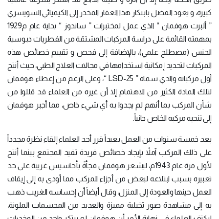
كبيرة، و يعود الفضل بابتكار هذا العقار المخدر إلى الكيميائي السويسري
” ألبرت هوفمان “ الذي عمل لمختبرات ” ساندوز “ بداية عام م1929
بمهمته القائمة على دراسة المركبات المشتقة من الفطريات دبوسية
الجنس (مصطلح علمي)، بالإضافة إلى فحص و تقييم خصائص هذه
المركبات لتحديد إمكانية استخدامها في مجالات العلاج الطبي، حيث أنتج
أول مركباته والذي سماه ” LSD-25 “، وعلى الرغم من إعطاء هوفمان
لتلك المادة الكثير من الاهتمام إلا أن غيره من العلماء قد قللوا من
شأن المركب بما أنهم لم يجدوا به أي شيء خاص، مما أجبر هوفمان
إلى تنحيه مركبه الخاص جانباً.
بعد خمسة سنوات من العمل بعيداً قرر أحد العلماء إلقاء نظرة مجدداً
على ذلك المركب آملاً بإيجاد خصائص فريدة تفيد المجتمع بينما أنتج
لأول مرة عام 1943م، ليشعر هوفمان فجأةً بأحاسيس غريبة على حد
تعبيره بسبب ابتلاعه لبعض من أجزاء المركب مما أودى به إلى إيقاف
العمل حينها والعودة إلى المنزل، وقال أيضاً أن إحساسه الغريب ذهب
به إلى مشاهدة صور تخيلية مميزة والعديد من المجسمات الملونة،
ليكتف العلماء في نهاية الأمر أن هوفمان لم يبتكر واحد من المخدرات