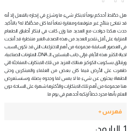
هل خطّط أحدكم يوماً لابتكار شيء ما وشرَع في إنجازه بالفعل إلا أنه
قد تفاجئ بنتائج غير متوقعة ومغايرة تماماً لما كان مخطَّطٌ له؟ بالتأكيد
حدث هكذا حوادث مع العديد منا وإن كانت في ابتكار أطباق الطعام
المنزلية على أقل تقدير.العديد من هذه الصدف الغير منتظرة قد أنتجت
في العصور السابقة مجموعة من أهم الاختراعات التي قد تكون السبب
لحياة الكثير هذه الأيام، فإلى جانب البنسلين، الـ DNA، الملونات الصناعية،
ورقائق بسكويت الكوكيز هنالك المزيد من تلك الابتكارات المفاجئة التي
ظهرت على الأرض فيما كان بعض من العلماء والمبتكرين وحتى
الطهاة يبحثون عن شيء ما لا يمس لما وجدوه بِصلة، وسنستعرض
هنا مجموعة من أهم تلك الابتكارات والأكثرها شهرة على الساحة دون
العلم بأنها مجرد خطأ ارتكبه أحدهم في يوم ما.
فهرس +
1. البارود: