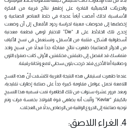
بدلاً من تلك الإطارات، كانت ستيفاني حينها مشغولةً بخلط البوليمرات
والجزيئات الكيميائية القادرة على إظهار نتائج قريبة من الفكرة
الأساسية، لذلك أمضت أياماً عديدة في خلط العناصر الصناعية و
إخضاعها إلى فحوصات معينة لدراسة ردود الأفعال، إلى أن وضعت
إحدى تلك الخلائط على الـ “Die” للاختبار (وهي قطعة معدنية
أسطوانية الشكل، مثقبة من الأسفل، وتستعمل في نسج الألياف
من الحرائر الصناعية) ظهرت نتائج مفاجئة جداً فبدلاً من نسيج واحد
متماسك قد انفصل إلى طبقتين مختلفتين، الأولى كانت صفراء اللون
و صافية أما الأخرى فقد خرجت بلون سحابي لامع وثخانة رقيقة.
عندما ظهرت لستيفاني هذه النتيجة الغريبة اكتشفت أنّ هذه النسج
اللامعة تحمل عوامل مقاومة كبيرة جداً على صناعة إطارات تقليدية،
وبعد مرور عشرة سنوات من تلك الظاهرة تمت تسميه هذا النسيج
بالكيفلر “Kevlar” وأثبت أنه يضاهي قوة الفولاذ بخمسة مرات وتم
توجيه صناعته إلى الدروع الواقية من الرصاص بدلاً من العجلات.
4. الغراء اللاصق: