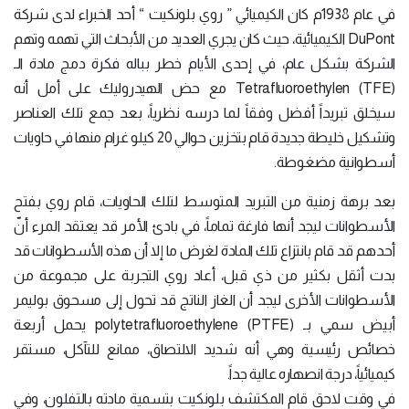
في عام 1938م كان الكيميائي ” روي بلونكيت “ أحد الخبراء لدى شركة
DuPont الكيميائية، حيث كان يجري العديد من الأبحاث التي تهمه وتهم
الشركة بشكل عام، في إحدى الأيام خطر بباله فكرة دمج مادة الـ
(Tetrafluoroethylen (TFE مع حض الهيدروليك على أمل أنه
سيخلق تبريداً أفضل وفقاً لما درسه نظرياً، بعد جمع تلك العناصر
وتشكيل خليطة جديدة قام بتخزين حوالي 20 كيلو غرام منها في حاويات
أسطوانية مضغوطة.
بعد برهة زمنية من التبريد المتوسط لتلك الحاويات، قام روي بفتح
الأسطوانات ليجد أنها فارغة تماماً، في بادئ الأمر قد يعتقد المرء أنّ
أحدهم قد قام بانتزاع تلك المادة لغرض ما إلا أن هذه الأسطوانات قد
بدت أثقل بكثير من ذي قبل، أعاد روي التجربة على مجموعة من
الأسطوانات الأخرى ليجد أن الغاز الناتج قد تحول إلى مسحوق بوليمر
أبيض سمي بـ (polytetrafluoroethylene (PTFE يحمل أربعة
خصائص رئيسية وهي أنه شديد الالتصاق، ممانع للتآكل، مستقر
كيميائياً، درجة انصهاره عالية جداً.
في وقت لاحق قام المكتشف بلونكيت بتسمية مادته بالتفلون، وفي