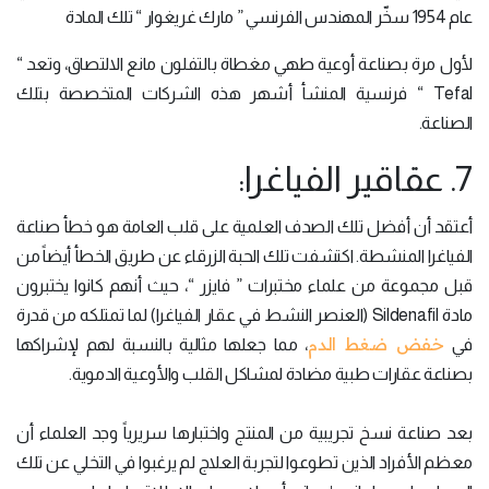
عام 1954 سخّر المهندس الفرنسي ” مارك غريغوار “ تلك المادة
لأول مرة بصناعة أوعية طهي مغطاة بالتفلون مانع الالتصاق، وتعد “
Tefal “ فرنسية المنشأ أشهر هذه الشركات المتخصصة بتلك
الصناعة.
7. عقاقير الفياغرا:
أعتقد أن أفضل تلك الصدف العلمية على قلب العامة هو خطأ صناعة
الفياغرا المنشطة. اكتشفت تلك الحبة الزرقاء عن طريق الخطأ أيضاً من
قبل مجموعة من علماء مختبرات ” فايزر “، حيث أنهم كانوا يختبرون
مادة Sildenafil (العنصر النشط في عقار الفياغرا) لما تمتلكه من قدرة
خفض ضغط الدم
في
، مما جعلها مثالية بالنسبة لهم لإشراكها
بصناعة عقارات طبية مضادة لمشاكل القلب والأوعية الدموية.
بعد صناعة نسخ تجريبية من المنتج واختبارها سريرياً وجد العلماء أن
معظم الأفراد الذين تطوعوا لتجربة العلاج لم يرغبوا في التخلي عن تلك