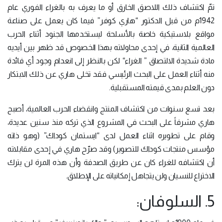
تمّ اكتشاف ذلك اللاصق الخارق أو ما يعرف به بالغراء الفوري عام
1942م من قبل الدكتور “هاري كوفر” فيما كان يعمل على صناعة
مواقع بلاستيكية خاصة بالأسلحة ليستخدمها الجنود أثناء الحرب
العالمية الثانية، في إحدى محاولاته بهذا الخصوص قد ظهر بين أيديه
مادة شديدة الالتصاق ” الغراء“ لكن بالنظر إلى انعدام وجود أي فائدة
منه أثناء العمل على البحث الرئيسي فقد تخلى هاري عن ذلك الابتكار
دون العلم بمدى قيمته المستقبلية.
بعد تسع سنوات من اكتشاف المنتج وانقضاء الحرب العالمية، أصبح
هاري مشرفاً على البحث في المشروع الذي تركه منذ سنين عديدة،
وقام على تطويره اثناء العمل لدى “ايستمان كوداك” (وهو ذاته
مؤسس منتجات كوداك للتصوير) وقد صرّح هاري في إحدى مقابلاته
أن اكتشافه للغراء كان عن طريق الصدفة وأن هذه المرة لن يترك
الاختراع للنسيان ولن يتجاهل إمكانياته على الإطلاق.
5. السلوفان: