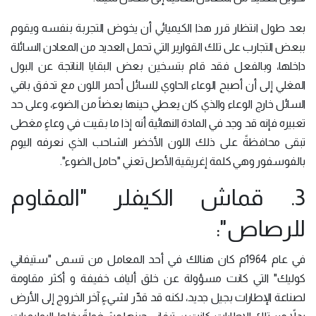
بعد طول انتظار قرر هذا الكيميائي أن يخوض التجربة بنفسه ويقوم
ببعض التجارب على تلك القوارير التي تحمل العديد من المعادن السائلة
داخلها، وبالفعل فقد قام بتسخين بعض البقايا الناتجة عن البول
المغلي إلى أن أصبح الوعاء الحاوي للسائل أحمر اللون مع تدفق باقي
السائل خارج الوعاء والذي كان يعطي حينها بعضاً من الضوء، وعلى حد
تعبيره فإنه قد وجد في المادة النهائية أنه إذا ما بقيت في وعاءٍ مغطى
تبقى محافظةً على ذلك اللون الأخضر الشاحب الذي نعرفه اليوم
بالفوسفور وهي كلمة إغريقية الأصل تعني "حامل الضوء".
3. قماش الكيفلر "المقاوم
للرصاص":
في عام 1964م كان هنالك في أحد المعامل من تسمى "ستيفاني
كوليك" التي كانت مسؤولة عن خلق ألياف خفيفة و أكثر مقاومة
لصناعة الإطارات بجيل جديد، لكنه قد قدِّر لشيءٍ آخر الخروج إلى الأرض