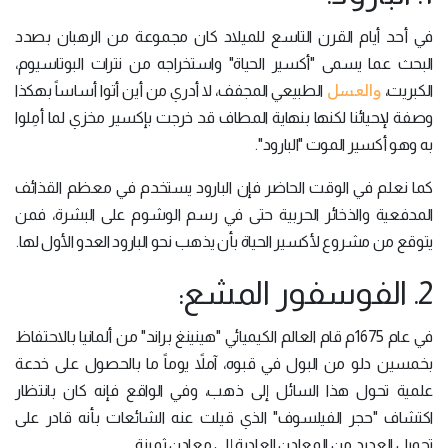
في أحد أيام القرن التاسع للميلاد كان مجموعة من الرهبان بصدد
البحث عما يسمى "أكسير الحياة" واستخراجه من نترات البوتاسيوم،
والعسل
الكبريت،
الطبيعي المجفف، لا أدري من أين أتوا أساساً بهكذا
وصفة لإحيائنا لكنها بنهاية المطاف قد خرجت بإكسير مخزي لما أمِلوا
به وهو أكسير الموت "البارود".
كما نعلم في الوقت الحاضر فإن البارود يستخدم في معظم القذائف
المدفعية والذخائر الحربية حتى في رسم الوشوم على البشرة، فمن
يتوقع من مشروع لأكسير الحياة بأن يذهب نحو البارود العدو الأول لها.
2. الفوسفور المشع:
في عام 1675م قام العالم الكيميائي "هينينغ براند" من ألمانيا بالاحتفاظ
بخمسين دلو من البول في قبوه، آملاً يوماً ما بالحصول على خدعة
علمية تحول هذا السائل إلى ذهب، وفي الواقع فإنه كان بانتظار
اكتشاف "حجر الفيلسوف" الذي قيلت عنه الشائعات بأنه قادر على
تحويل العديد من المعادن العادية إلى معادن ثمينة.