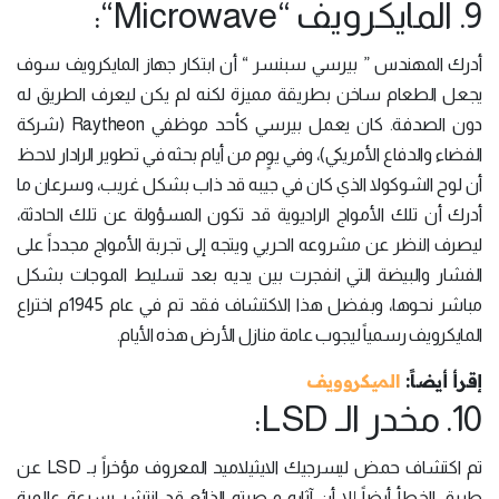
9. المايكرويف “Microwave“:
أدرك المهندس ” بيرسي سبنسر “ أن ابتكار جهاز المايكرويف سوف
يجعل الطعام ساخن بطريقة مميزة لكنه لم يكن ليعرف الطريق له
دون الصدفة. كان يعمل بيرسي كأحد موظفي Raytheon (شركة
الفضاء والدفاع الأمريكي)، وفي يوٍم من أيام بحثه في تطوير الرادار لاحظ
أن لوح الشوكولا الذي كان في جيبه قد ذاب بشكل غريب، وسرعان ما
أدرك أن تلك الأمواج الراديوية قد تكون المسؤولة عن تلك الحادثة،
ليصرف النظر عن مشروعه الحربي ويتجه إلى تجربة الأمواج مجدداً على
الفشار والبيضة التي انفجرت بين يديه بعد تسليط الموجات بشكل
مباشر نحوها، وبفضل هذا الاكتشاف فقد تم في عام 1945م اختراع
المايكرويف رسمياً ليجوب عامة منازل الأرض هذه الأيام.
إقرأ أيضاً:
الميكروويف
10. مخدر الـ LSD:
تم اكتشاف حمض ليسرجيك الايثيلاميد المعروف مؤخراً بـ LSD عن
طريق الخطأ أيضاً إلا أن آثاره و صيته الذائع قد انتشر بسرعة عالمية