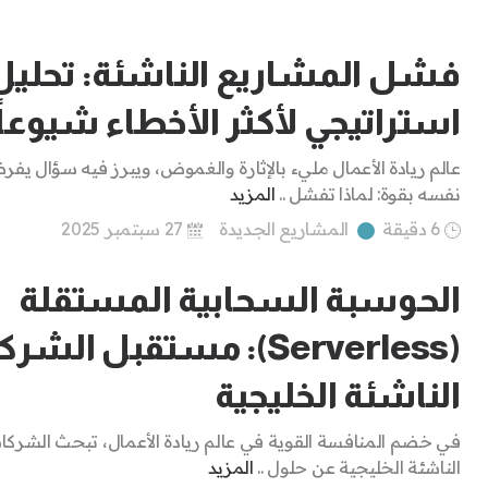
فشل المشاريع الناشئة: تحليل
استراتيجي لأكثر الأخطاء شيوعاً
عالم ريادة الأعمال مليء بالإثارة والغموض، ويبرز فيه سؤال يف
نفسه بقوة: لماذا تفشل ..
المزيد
6 دقيقة
المشاريع الجديدة
27 سبتمبر 2025
الحوسبة السحابية المستقلة
(Serverless): مستقبل الش
الناشئة الخليجية
في خضم المنافسة القوية في عالم ريادة الأعمال، تبحث الشركا
الناشئة الخليجية عن حلول ..
المزيد