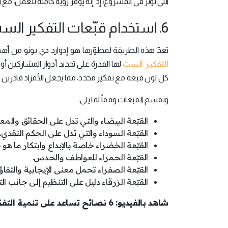
التي تؤثر في المشروع؛ إذ إنّه يوفر رؤية كاملة للعمل، مع 
6. استخدام قب
عات التفكير الس
تعدّ هذه الطريقة لمطوّرها هو إدوارد دي بونو من أهم ا
التفكير الست
لها القدرة على تحديد أدوار المشاركين أو
كل لون قبعة مع تفكير محدد، مما يجعل الأفراد قادرين 
وتقسم القبعات وفقاً لما يلي:
القبّعة البيضاء والتي تدل على الحقائق والمع
القبّعة السوداء والتي تدل على الحكم النقدي.
القبّعة الخضراء خاصة بالإبداع وابتكار ما هو 
القبّعة الحمراء للعواطف والحدس.
القبّعة الصفراء تحمل معنى الإيجابية والتفاؤ
القبّعة الزرقاء دليل على التنظيم إلى جانب 
شاهد بالفيديو: 6 نصائح تساعد على تنمية التفكير الإبداعي