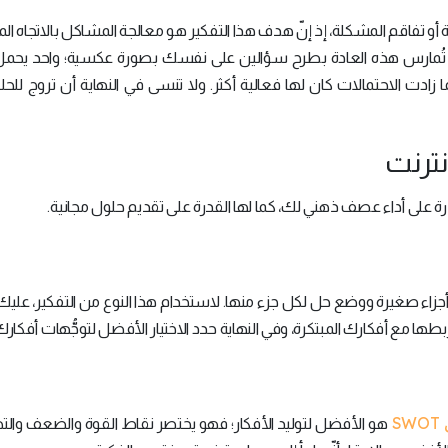
ة أو تفاقم المشكلة، إذ إنّ هدف هذا التفكير هو معالجة المشاكل بالاتجاه 
 أن تُمارس هذه العادة بطرح سؤالين على نفسك بصورة عكسية؛ واحد يحم
 زادت الاحتمالات كان لها فعالية أكثر. ولا تنسى في النهاية أن تروج للحل
درة على أداء عصف ذهني لك، كما لها القدرة على تقديم حلول مجانية.
جزاء صغيرة ووضع حل لكل جزء منها. لاستخدام هذا النوع من التفكير، عليك
ا مع أفكارك المبتكرة، وفي النهاية حدد الاختيار الأفضل لتوجُّهات أفكارك
S
هو الأفضل لتوليد الأفكار؛ فهو يختصر نقاط القوة والضعف والت