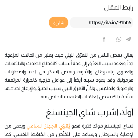
رابط المقال
Article Link
شارك
يعاني بعض الناس من التعرّق الليلي حيث يعتبر من الحالات المزعجة
جداً، ويعود سبب التعرّق إلى عدة أسباب كانقطاع الطمث والالتهابات
والعدوى والسرطان والأدوية ونقص السكر في الدم واضطرابات
هرمونية، وقد يعود سببه أيضاً إلى عوامل خارجية كالحرارة المرتفعة
والرطوبة والملابس، ولأنّ التعرق الليلي يسبب الضيق والإزعاج لصاحبها
سنُقدّم لك بعض العلاجات الطبيعية للتخلص منه.
أولاً: اشرب شاي الجينسنغ
يُقوّي الجهاز المناعي
لشاي الجينسنغ فوائد كثيرة فهو
ويحمي من
الإصابة بالسرطان ويساعد على التخلّص من الضغط النفسي، كما