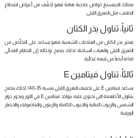
يمتلك الجينسنغ خواص علاجية هامة فهو يُخفّف من أعراض انقطاع
الطمث مثل التعرق الليلي.
ثانياً: تناول بذر الكتان
يعتبر بذر الكتان من العلاجات الشعبية فهو يساعد على التخلّص من
التعرق الليلي والهبات الساخنة، لذلك ينصح بإدخاله إلى النظام الغذائي
لما له أيضاً من قيمة غذائية.
ثالثاً: تناول فيتامين E
يساعد فيتامين E على تخفيف التعرق الليلي بنسبة 35-40٪ لذلك ينصح
بتناول الأطعمة التي تحتوي عليه، يتواجد فيتامين E في اللوز وبذور دوار
الشمس والزيوت النباتية والحبوب الكاملة والزيتون والفاصولياء والخضار
الورقية.