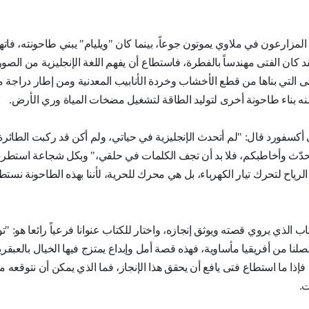
 وكان المزارعون في ملاوي يموتون جوعاً، بينما كان "ويليام" يبني طاحونته، فات
لقد كان الفتى مهندساً بالفطرة، فاستطاع أن يفهم اللغة الإنجليزية من الصور
التي بناها من قطع الأخشاب وخردة الأنابيب المعدنية ومن إطار دراجة م
منه بناء طاحونة أخرى لتوليد الطاقة لتشغيل مضخات المياة وري الأرض.
سفورد قال: "لم أتحدث الإنجليزية في حياتي، ولم أكن قد ركبت الطائر
أتحدّث وأخاطبكم، فلا بد أن تجف الكلمات في حلقي،" وبكل شجاعة استطرد
رياح لتحرك تيار الكهرباء، بل هي محرك للحرية، لأننا بهذه الطاحونة نستط
الذي يروي قصته ويوثق إنجازه، واختار للكتاب عنوانا فرعياً رائعا هو: "تو
ا من أفريقيا مأساوية، فهذه قصة أمل وإبداع يمتزج فيها الخيال بالعبقرية
ا ما استطاع فتى يافع أن يحقق هذا الإنجاز، فما الذي يمكن أن نتوقعه م
ت.