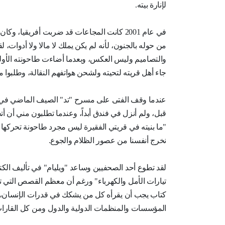
لإنارة بيته.
في عام 2001 كانت المجاعات قد ضربت أفريقيا،
من حوله بالجنون، لأنه لم يكن يملك لا مالا ولا أدوات، 
والتصاميم وليس العكس، وبعدما أضاءت طاحونته الأولى 
جاء أهل قريته لتحيته ولشحن هواتفهم النقالة، وطلبوا 
عندما وقف الفتى على مسرح "تد" الصيف الماضي في أك
قبل، ولم أنزل في فندق أبداً، وعندما تطلبون مني أن 
"ما بنيته في قريتي الفقيرة ليس مجرد طاحونة تحركها ال
نخرج أنفسنا من عصور الظلام والجوع.
لقد تطوع أحد الصحفيين وساعد "ويليام" في تأليف الكتاب 
تيارات الأمل والكهرباء" ورغم أن معظم القصص التي تصلن
كتاب يجب أن يقرأه كل من يشكك في قدرات الإنسان، فإذ
المؤسسات والمنظمات الدولية والدول ومن كل القارا