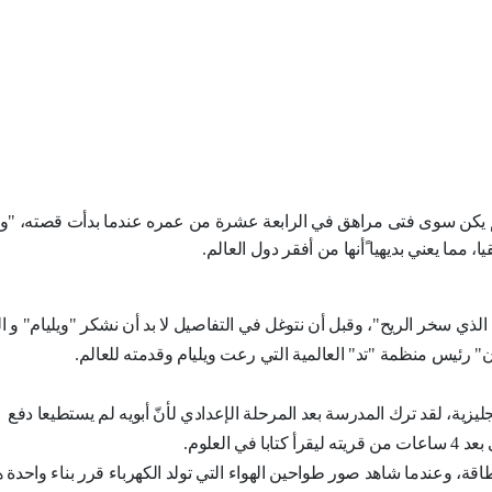
م يكن سوى فتى مراهق في الرابعة عشرة من عمره عندما بدأت قصته، "وي
مما يعني بديهيا ًأنها من أفقر دول العالم.
لد الذي سخر الريح"، وقبل أن نتوغل في التفاصيل لا بد أن نشكر "ويليام" و ا
" رئيس منظمة "تد" العالمية التي رعت ويليام وقدمته للعالم.
جليزية، لقد ترك المدرسة بعد المرحلة الإعدادي لأنّ أبويه لم يستطيعا دفع
العلوم.
اقة، وعندما شاهد صور طواحين الهواء التي تولد الكهرباء قرر بناء واحدة ه