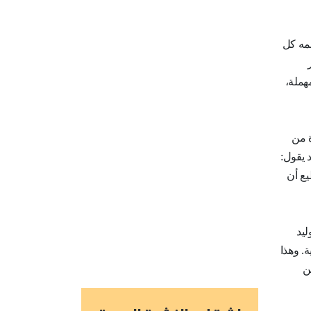
همه كل
هملة،
ة من
 يقول:
يع أن
ليد
. وهذا
ن