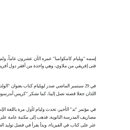
إسمه "ويليام كامكوامبا" عمره الآن عشرون عاماً، ول
فتى إفريقي من ملاوي، وهي واحدة من أفقر دول أفريقيا، 
في 29 سبتمبر الماضي صدر لويليام كتاب بعنوان "الو
اللذان جعلا قصته تصل إلينا، كما نشكر "كريس أندرسون
في مؤتمر "تد" الأخير، تحدث وليام لأول مرة باللغة الإن
مصاريف المدرسة الثانوية، فذهب إلى مكتبة عامة على بعد 4 ساعات من قريته ليقرأ كتابا في 
عثر على كتاب في الفيزياء، وبدأ يقرأ في فصل توليد الط