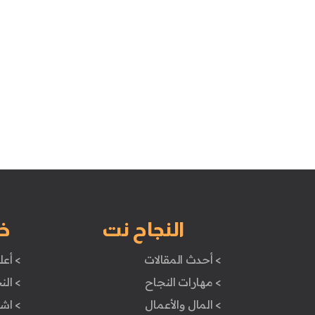
النجاح نت
خ
> أحدث المقالات
> أعل
> مهارات النجاح
> الن
> المال والأعمال
> اش