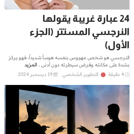
24 عبارة غريبة يقولها
النرجسي المستتر (الجزء
الأول)
النرجسي هو شخص مهووس بنفسه هوساً شديداً، فهو يركز
بشدة على مكانته وفرض سيطرته دون أدنى ..
المزيد
4 دقيقة
التطوير الشخصي
19 ديسمبر 2024