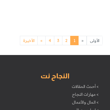
Next
Previous
الأولى
«
1
2
3
4
»
الأخيرة
النجاح نت
> أحدث المقالات
> مهارات النجاح
> المال والأعمال
> اسلوب حياة