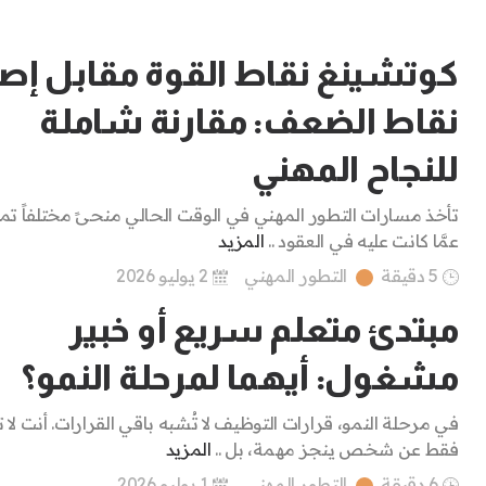
كوتشينغ نقاط القوة مقابل إصل
نقاط الضعف: مقارنة شاملة
للنجاح المهني
تأخذ مسارات التطور المهني في الوقت الحالي منحىً مختلفاً تمام
عمَّا كانت عليه في العقود ..
المزيد
5 دقيقة
التطور المهني
2 يوليو 2026
مبتدئ متعلم سريع أو خبير
مشغول: أيهما لمرحلة النمو؟
في مرحلة النمو، قرارات التوظيف لا تُشبه باقي القرارات. أنت لا
فقط عن شخص ينجز مهمة، بل ..
المزيد
6 دقيقة
التطور المهني
1 يوليو 2026