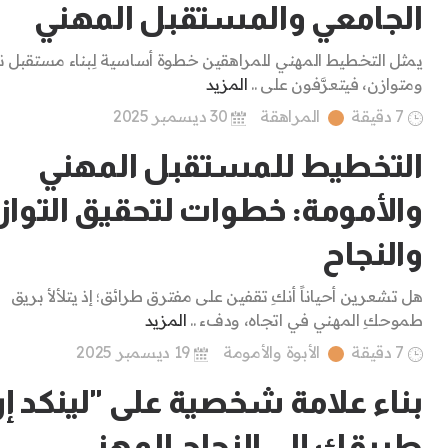
الجامعي والمستقبل المهني
يمثل التخطيط المهني للمراهقين خطوة أساسية لِبناء مستقبل ن
ومتوازن، فيتعرَّفون على ..
المزيد
7 دقيقة
المراهقة
30 ديسمبر 2025
التخطيط للمستقبل المهني
والأمومة: خطوات لتحقيق التواز
والنجاح
هل تشعرين أحياناً أنكِ تقفين على مفترق طرائق؛ إذ يتلألأ بريق
طموحكِ المهني في اتجاه، ودفء ..
المزيد
7 دقيقة
الأبوة والأمومة
19 ديسمبر 2025
بناء علامة شخصية على "لينكد إن
طريقك إلى النجاح المهني