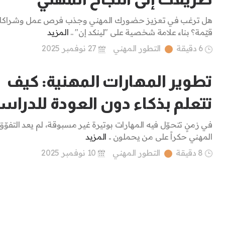
هل ترغب في تعزيز حضورك المهني وجذب فرص عمل وشراكا
قيّمة؟ بناء علامة شخصية على "لينكد إن" ..
المزيد
6 دقيقة
التطور المهني
27 نوفمبر 2025
تطوير المهارات المهنية: كيف
تتعلم بذكاء دون العودة للدراس
في زمنٍ تتحوّل فيه المهارات بوتيرة غير مسبوقة، لم يعد التفوّق
المهني حكراً على من يحملون ..
المزيد
8 دقيقة
التطور المهني
10 نوفمبر 2025