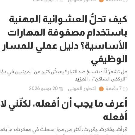
كيف تحلُّ العشوائية المهنية
باستخدام مصفوفة المهارات
الأساسية؟ دليل عملي للمسار
الوظيفي
هل تشعرُ أنَّك تسبحُ ضد التيار؟ يعيشُ كثير من المهنيين في دوَّا
"الركض الساكن"، ..
المزيد
7 دقيقة
التطور المهني
20 يونيو 2026
أعرف ما يجب أن أفعله، لكنّني لا
أفعله
قرأتَ. وفكرتَ. وقررتَ، أكثر من مرة. سجلتَ في مفكرتك ما يكف