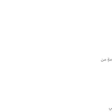
مةٍ من
ي