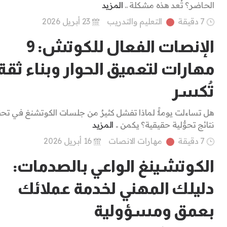
الحاضر؟ تُعد هذه مشكلة ..
المزيد
7 دقيقة
التعليم والتدريب
23 أبريل 2026
الإنصات الفعال للكوتش: 9
مهارات لتعميق الحوار وبناء ثقة 
تُكسر
هل تساءلت يوماً: لماذا تفشل كثيرٌ من جلسات الكوتشنغ في تح
نتائج تحوُّلية حقيقية؟ يكمن ..
المزيد
7 دقيقة
مهارات الانصات
16 أبريل 2026
الكوتشينغ الواعي بالصدمات:
دليلك المهني لخدمة عملائك
بعمق ومسؤولية