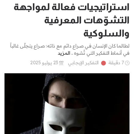
استراتيجيات فعالة لمواجهة
التشوّهات المعرفية
والسلوكية
لطالما كان الإنسان في صراع دائم مع ذاته؛ صراع يتجلّى غالباً
في أنماط التفكير التي تُشوه ..
المزيد
7 دقيقة
التفكير الإيجابي
23 يوليو 2025