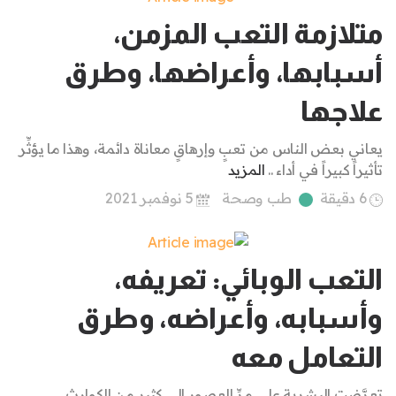
متلازمة التعب المزمن،
أسبابها، وأعراضها، وطرق
علاجها
يعاني بعض الناس من تعبٍ وإرهاقٍ معاناة دائمة، وهذا ما يؤثِّر
تأثيراً كبيراً في أداء ..
المزيد
6 دقيقة
طب وصحة
5 نوفمبر 2021
التعب الوبائي: تعريفه،
وأسبابه، وأعراضه، وطرق
التعامل معه
تعرَّضت البشرية على مرِّ العصور إلى كثيرٍ من الكوارث