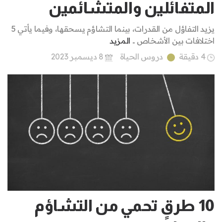
المتفائلين والمتشائمين
يزيد التفاؤل من القدرات، بينما التشاؤم يسحقها، وفيما يأتي 5
اختلافات بين الأشخاص ..
المزيد
4 دقيقة
دروس الحياة
8 ديسمبر 2023
10 طرقٍ تحمي من التشاؤم