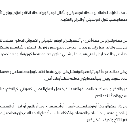
ذه الدارات العاملة , بواسطة الموسيقى والأغاني الجميلة وبواسطة النكتة والمزاح , ويكون تأ
 فعندها يصعب تقبل الموسيقى أو المزاح والتنكيت
.
 جهة والمزاج من جهة أخرى - وأقصد بالمزاج الوضع الكيميائي والكهربائي للدماغ- , فعندما ت
اغ أثناء عمله والباقي يصل إليه عن طريق الدم- في وضع معين تؤثر على التفكير والأحاسيس بش
الاً على ذلك: فالرجل الغني يتعرف على شارلي و يكون صديقه عندما يكون ثملاً, وعندمايصحو لا
ون في دماغها مواداً كيميائية معينة وتفشل في الجري عندما تختلف كيمياء دماغها عن وضعها أ
ادة معينة, ويجري يميناً عندما يكون دماغه معالجاً بمادة أخرى
.
والتذكر , والاستجابات العصبية والانفعالية , فعمل الدماغ العصبي الكهربائي يتم التحكم به بال
الجسم وخاصةً الغدد الصم
.
كان تفكيراً أو تذكراً أو توليد استجابة -أفعال أو أحاسيس- , وبما أن الفرح أو الحزن أو الغضب
عمل الدماغ, فتجعل القياسات والتقييمات والأحكام تناسب أوضاع الانفعالات, فإن هذا يجعل 
تغير النتائج وتنحرف بشكل كبير
.