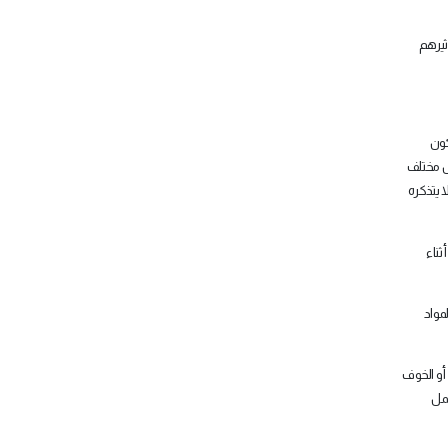
ثيرهم
كون
كل مختلف
 يتذكره
ثناء
مواد
 أو الخوف
عمل