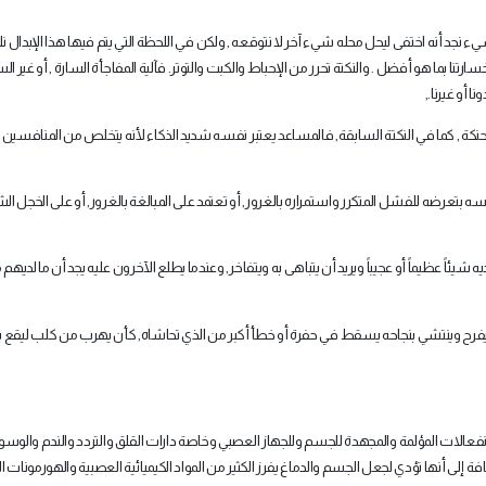
ء نجد أنه اختفى ليحل محله شيء آخر لا نتوقعه , ولكن في اللحظة التي يتم فيها هذا الإبدال ن
رتنا بما هو أفضل . والنكتة تحرر من الإحباط والكبت والتوتر. فآلية المفاجأة السارة , أو غير السا
ا أو غيرنا
,.
والحنكة , كما في النكتة السابقة, فالمساعد يعتبر نفسه شديد الذكاء لأنه يتخلص من المنافسين
سه بتعرضه للفشل المتكرر واستمراره بالغرور, أو تعتمد على المبالغة بالغرور, أو على الخجل الشد
شيئاً عظيماً أو عجيباً ويريد أن يتباهى به ويتفاخر, وعندما يطلع الآخرون عليه يجد أن ما لديهم 
 يفرح وينتشي بنجاحه يسقط في حفرة أو خطأ أكبر من الذي تحاشاه, كأن يهرب من كلب ليقع بي
افة الانفعالات المؤلمة والمجهدة للجسم وللجهاز العصبي وخاصة دارات القلق والتردد والندم والو
 إلى أنها تؤدي لجعل الجسم والدماغ يفرز الكثير من المواد الكيميائية العصبية والهورمونات ا