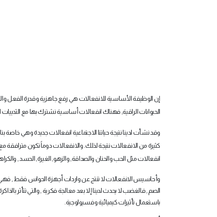
إن الوظيفة الأساسية للانفعالات هي رفع جاهزية وقدرة الفعل والا
الحيوانات الراقية, فهناك انفعالات أساسية نشترك بها مع الثدييات 
وقد نشأت لدينا نتيجة حياتنا الاجتماعية انفعالات جديدة وهي خاصة بنا
كثيرة من الانفعالات نتيجة لذلك. والانفعالات دوماً تكون مترافق
انفعالات مثل الحب والحنان والصداقة, والزهو, الغيرة, الحسد , والك
وأحاسيس الانفعالات لا تنتج عن واردات أجهزة الحواس فقط , فهي ت
الصم , فالغضب لا يحدث لدينا إلا بعد معالجة فكرية , والتي تتأثر بالذ
باستعمال تأثيرات كيميائية وفسيولوجية
.