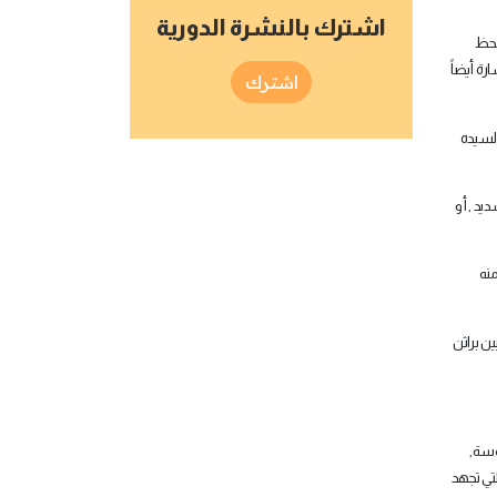
اشترك بالنشرة الدورية
لحظ
رة أيضاً
اشترك
 لسيده
يد , أو
منه
ن براثن
سوسة,
لتي تجهد