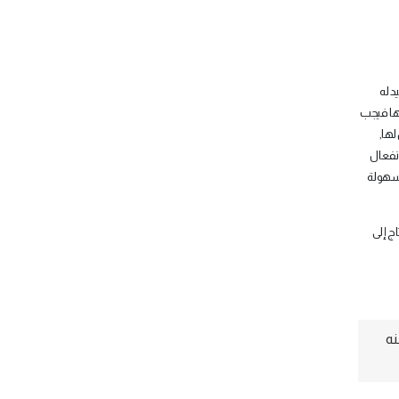
 له
ها فيجب
لها,
نفعال
 بسهولة
ج إلى
نه