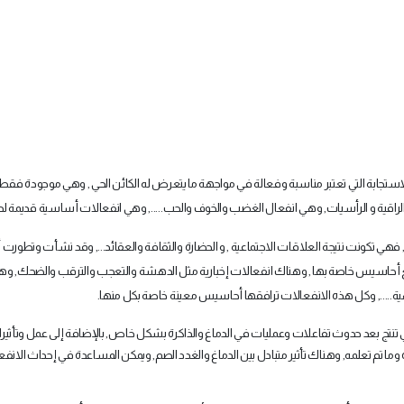
ستجابة التي تعتبر مناسبة وفعالة في مواجهة ما يتعرض له الكائن الحي , وهي موجودة فقط
الراقية و الرأسيات, وهي انفعال الغضب والخوف والحب....., وهي انفعالات أساسية قديمة لدي
, فهي تكونت نتيجة العلاقات الاجتماعية , و الحضارة والثقافة والعقائد..., وقد نشأت وتطورت أ
ة مع أحاسيس خاصة بها , وهناك انفعالات إخبارية مثل الدهشة والتعجب والترقب والضحك, و
راهية....., وكل هذه الانفعالات ترافقها أحاسيس معينة خاصة بكل منها
.
نتج بعد حدوث تفاعلات وعمليات في الدماغ والذاكرة بشكل خاص, بالإضافة إلى عمل وتأثيرا
اكرة وما تم تعلمه, وهناك تأثير متبادل بين الدماغ والغدد الصم, ويمكن المساعدة في إحداث الانف