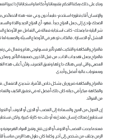
وبناء على ذلك يمكننا التحكم بتقييماتنا وأحكامنا واستجاباتنا إذا غيرنا ان
والإنسان أثناء تطوره استخدم- طبعاً دون وعي منه- هذه الخصائص بشك
الضحك يؤدي إلى جعل المزاج جيداً , فهو- أي المزاج الجيد واللذة وا
شر البلية ما يضحك - كانت استجابة فعالة في التعامل مع الأوضاع السي
الفشل أو الخسارة , فالنكات تزدهر في الأوضاع السيئة والصعبة لما
فالمزاح والفكاهة والتنكيت لهم تأثير فسيولوجي هام وفعال في رفع ط
فالمزاح يجعل تهديدات الذات, من قبل الآخرين ضعيفة التأثير, ويمكن 
العصبي والتي ليس هناك داع لها وتعيق التصرف, ولأن أغلب هذه الته
وبمعنويات عالية أفضل وأجدى
.
فالمزاح والفكاهة ضروريان بشكل خاص للأفراد شديدي الانفعال , فدو
والفكاهة مبكراً في حياته كان ذلك أفضل له في تحقيق التكيف والتعامل
من الفوائد
.
إن التحول من المرح والسعادة إلى الغضب أو الحزن أو الخوف, أو الت
نستطيع إضحاك إنسان فقد إبنه أو حلت به كارثة كبيرة, ولكن نستط
فعندما يحدث الغضب أو الخوف أو الحزن تنتج وتفرز المواد الهرمونية والع
الزمن يختلف من شخص إلى آخر, وكلما كان طول هذا الزمن مناسباً ل