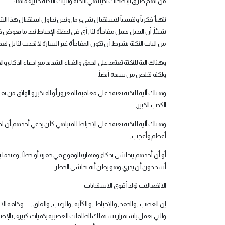
من أهم طرق الإضحاك لدينا هي النكتة وآليات النكتة كثيرة منها
:
نتهيأ فكرياً ونفسياً لاستقبال شيء ما, ونحن نحاول استقبال هذا الشي
شيئاَ, أن البديل يحمل مفاجأة لنا , أي في لحظة الإحباط نجد ما يعوض خسا
من آليات النكتة بشرط أن تكون المفاجأة غير السارة لا تحدث لنا بل لعدون
وهناك آلية للنكتة تعتمد على الحمق والغباء الشديد مع ادعاء الذكاء 
ولكنه تخلص من سيده أيضاً
.
وهناك آلية للنكتة تعتمد على معاقبة المغرور أو المتكبر و الواثق من نف
الكذب الكبير
,
وهناك آلية للنكتة تعتمد على الإحباط للمتباهي كأن يدعي أحدهم أن لديه 
أعظم وأعجب
,
أو أن أحدهم يتحاشى بذكاء ومهارة الوقوع في حفرة أو خطاْ , وعندما
أسد دون أن يدري وهو يظن أنه تحاشى الخطر
الانفعالات تولد أقوى الاستجابات
إن الغضب , والحقد , والإحباط , و الكآبة , والرعب , والقلق ,..... وك
والتي تعمل باستمرار تستهلك الطاقات العصبية بكميات كبيرة , بالإضافة