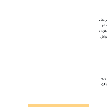
سي على
 طور
التوقع
عوامل
ور و
انزي