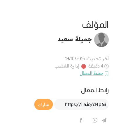
المؤلف
جميلة سعيد
آخر تحديث:
19/10/2016
إدارة الغضب
4 دقيقة
حفظ المقال
رابط المقال
Article Link
شارك