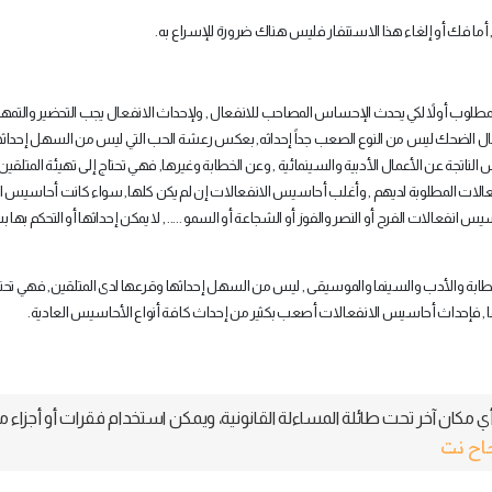
 أما فك أو إلغاء هذا الاستنفار فليس هناك ضرورة للإسراع به
.
وب أولاً لكي يحدث الإحساس المصاحب للانفعال , ولإحداث الانفعال يجب التحضير والتمهيد
فعال الضحك ليس من النوع الصعب جداً إحداثه, بعكس رعشة الحب التي ليس من السهل إحداث
تجة عن الأعمال الأدبية والسينمائية , وعن الخطابة وغيرها, فهي تحتاج إلى تهيئة المتلقين 
الات المطلوبة لديهم , وأغلب أحاسيس الانفعالات إن لم يكن كلها, سواء كانت أحاسيس ا
يس انفعالات الفرح أو النصر والفوز أو الشجاعة أو السمو ..... , لا يمكن إحداثها أو التحكم بها
بة والأدب والسينما والموسيقى , ليس من السهل إحداثها وقرعها لدى المتلقين, فهي تحتا
نها , فإحداث أحاسيس الانفعالات أصعب بكثير من إحداث كافة أنواع الأحاسيس العادية
.
 مكان آخر تحت طائلة المساءلة القانونية، ويمكن استخدام فقرات أو أجزاء م
جاح نت