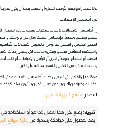
فالاستنفار لمواجهة الأوضاع الخطرة أو الصعبة يجب أن يكون سريعاً,
قرع أحاسيس الانفعالات
إن أحاسيس الانفعالات لا تحدث بسهولة, فيجب حدوث الانفعال المطل
جسمياً ونفسياً وعصبياً , فإحساس الضحك مثال على نوع منها, وان
التحضير الجسمي والنفسي لها , ومن أحاسيس الانفعالات الأحاسيس النا
وامتلاكهم لخصائص نفسية وفكرية مناسبة لكي يتسنى إحداث الانفع
الغضب أو الحقد أو الخوف أو الحزن أو اليأس والإحباط..... أو كانت أحاس
وبساطة, فلا بد من التحضير والتمهيد لها نفسياً وفكرياً
.
وهذا يجعل الفنون التي تسعى لإحداث أحاسيس الانفعالات مثل الخطا
إمكانيات وخبرة من الذين يريدون جعل الآخرين يتأثرون بها ويتذوقو
موقع نبيل الحاجي
المصدر:
تنويه:
يمنع نقل هذا المقال كما هو أو استخدامه في أي
إدارة موقع الن
بعد الحصول على موافقة رسمية من