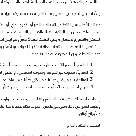
أما الضحك والاندهاش وبعض الانفعالات المشابهة فآلية حدوثها 
والأحاسيس الناتجة عن انفعال رعشة الحب تحدث بمشاركة تأثيرات دما
وهناك الأحاسيس الناتجة عن انفعالات النصر أو الفوز والنجاح , أ
معالجة ما هو مخزن في الذاكرة. فهناك الكثير من الانفعالات المتطور
التشكل والتطور والانتشار , و يبقى الضحك انفعالاً مميزاً وهو ليس 
والتناقض , فالضحك يحدث نتيجة المعالجة الفكرية للحوادث والأفكار وال
حدوث الضحك , وإن آلية حدوث الضحك تعتمد على
:
التناقض أو سير الأحداث بطريقة غريبة وغير متوقعة, أو 
المفاجأة بحدوث غير المتوقع, وحدوث المدهش , أو ظهور الغبا
المبالغة, يا له من غبي جداً- يا له من ذكي جداً يا له من ماكر جداً
...
تفريغ المشاعر العدائية أو الجنسية ... والمطلوب إخفاؤها أو ك
إن كافة الانفعالات هي نتيجة الدوافع ولها دور و وظيفة فسيولوجي
وظيفة أعمق من ذلك وهي غير ظاهرة - سوف نتكلم عنها لاحقاً- فان
والأورانج أوتان
.
الضحك, والنكتة والمزاح