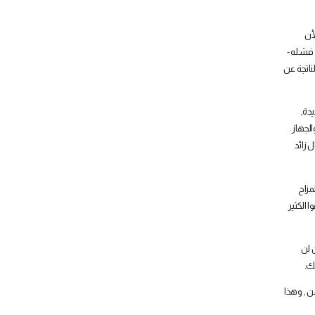
أن
 فشله -
ناتجة عن
دة,
الجهاز
 زائد
مزاح
 الكثير
 لن
لك
.
ن , وهذا