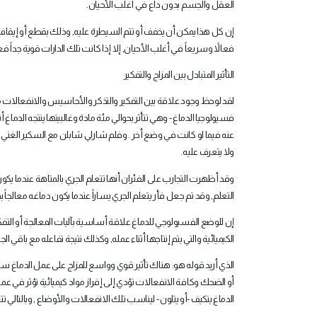
العقل والجسم بدون داع في أغلب الأحيان
.
إن كل هذا يمكن أن يخفف أو تتم السيطرة عليه, وذلك بقطع أو إيقاف ه
فعالاً وسريعاً في أغلب الأحيان, إلا إذا كانت تلك الدارات قوية جداً
التأثير المتبادل بين المزاج والتفكير
لقد لوحظ وجود علاقة بين التفكير والتذكر والأحاسيس والانفعالات من
فسيولوجيا الدماغ - وهي تتأثر بحوالي مئة مادة وغالبيتها ينتجه الدم
عنه فيما لو كانت في وضع أخر . وفلم شارلي شابلن مع السكير الغني مث
ولا يتعرف عليه
.
وقد أظهرت التجارب على الفئران أنها تتعلم الجري بالمتاهة عندما يك
التعلم, وقد تم جعل فأر يتعلم الجري يساراً عندما يكون دماغه معالجاً بم
إن للوضع الفسيولوجي للدماغ علاقة أساسية بآليات المعالجة أو التفكير 
الكيميائية والتي يتم إنتاجها أثناء عمله, وكذلك نتيجة تفاعله مع باقي 
الذي أريد قوله هو: هناك تأثير قوي وواسع للمزاج على عمل الدماغ سواء 
أو الضحك وكافة الانفعالات تؤدي إلى إفراز مواد كيميائية تؤثر في 
الدماغ يتكيف -أو يتلون - ليناسب تلك الانفعالات والأوضاع , وبالتالي ت