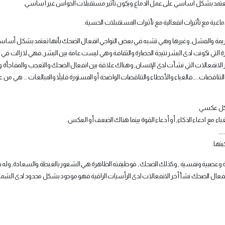
تعتمد بشكل أساسي على عمل الدماغ ويكون تأثير مستقبلات الحواس غير أساسي
.
غية مع تأثيرات انفعالية مع تأثيرات المستقبلات الحسية
.
و الهزيمة والفشل, وغيرها وهي تشبه في بعض النواحي انفعال الضحك بأنها تعتمد بشكل أسا
ة التي تكونت لدى البشر نتيجة الحضارة والثقافة وهي ليست عامة بين البشر, فهي لا زالت في
آخر الانفعالات التي نشأت لدى الإنسان, وهناك علاقة بين انفعال الضحك والتعجب والمفاجأة و
تناقضات..., فالغباء والأخطاء والتناقضات الواضحة أو المستورة قليلاً والمبالغات ... هي من 
بشكل عكسي
ء مع ادعاء الذكاء, أو أدعاء القوة بينما هناك الضعف أو العكس
.
....
بتها
.
ة وعصبية ونفسية , وكذلك الضحك , فوظيفته الظاهرة هي الشعور بالغبطة والسعادة, وله د
فعال الضحك نشأ أخر الانفعالات لدى الرأسيات الراقية فهو موجود بشكل محدود لدى الشمب