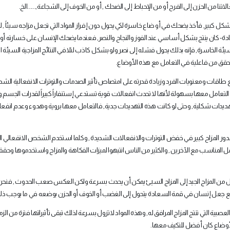
فعالاتنا من الحزن إلى الفرح أو من الإحباط إلى الضحك , أو من الخوف إلى الشجاعة,......الخ
.
ل كبير, فأخذ يضحك في أو ضاع خاسرة لكي يحول دون إفراز المواد التي تجعل مزاجه سيئاً , ل
لسعادة- كان ينتج بشكل أساسي عند الفوز والنجاح والنصر, فعندما يضحك الإنسان على خسارته أو
ئة الخاسرة, فإنه بذلك يحول فشله إلى نصر ولو بشكل كاذب لتلافي النتائج المزاجية السيئة ال
 تحقق من فاعلية في التعامل مع هذه الأوضاع
.
اقات ومعنويات الفرد وزيادة قدرته على امتصاص تأثير الصدمات والتوترات الانفعالية الشدي
التعامل معها بسهولة لأنها لا تحدث انفعالات قوية تستدعي إستنفاراً كبيراً لقدرات الجسم و
ديدات شكلية, وحتى لو كانت هذه التهديدات جدية, فالتعامل معها بروية وهدوء وعدم انفعال
ر المزاح كبير في خفض التوترات والانفعالات الشديدة , وكلما استخدم الشخص الانفعالي ال
 المناسب مع الآخرين , والكثير من الناس انتبهوا لميزات الفكاهة والمزاح واستخدموها وحققوا
حول من المزاج الجيد إلى المزاج السيئ يمكن أن يحدث بسرعة ولكن العكس صعب الحدوث , فنحن
يع جعل إنسان في قمة السعادة يتحول إلى الغضب أو الخوف أو الحزن بوضعه في ما يوجب ذ
صبية التي تنتج المزاج المرافق له, وهذه المواد لاتزول بسرعة لذلك تبقى تأثيراتها فترة من الزم
لأوضاع كان أفضل للتكيف معها
.