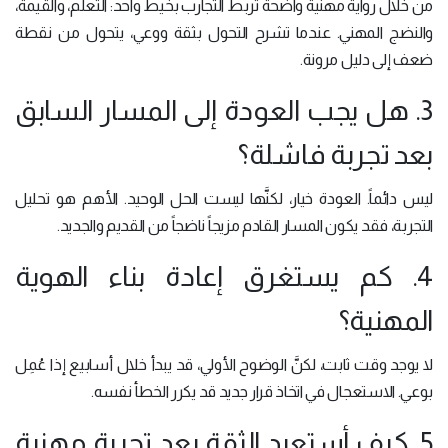
من خلال رواية مهنية واضحة تربط التجارب بخيط واحد: التعلُّم، والقيمة،
والنضج المهني. عندما تشرح التحول بثقة ووعي، يتحول من نقطة
ضعف إلى دليل مرونة.
3. هل يجب العودة إلى المسار السابق
بعد تجربة فاشلة؟
ليس دائماً. العودة خيار، لكنَّها ليست الحل الوحيد. الأهم هو تحليل
التجربة، فقد يكون المسار القادم مزيجاً ناضجاً من القديم والجديد.
4. كم يستغرق إعادة بناء الهوية
المهنية؟
لا يوجد وقت ثابت، لكنَّ الوضوح الأولي، قد يبدأ خلال أسابيع إذا عُمِل
بوعي. الاستعجال في اتخاذ قرار جديد قد يكرر الخطأ نفسه.
5. كيف أستعيد الثقة بعد تجربة مهنية