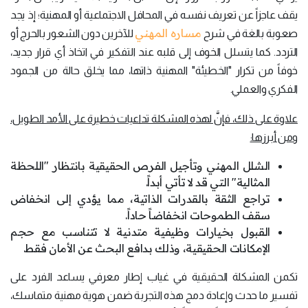
يقف عاجزاً عن تعريف نفسه في المحافل الاجتماعية أو المهنية؛ إذ يجد
مساره المهني
صعوبة بالغة في شرح
للآخرين دون الشعور بالحرج أو
التردد. كما يتسلل الخوف إلى قلبه عند التفكير في اتخاذ أي قرار جديد،
خوفاً من تكرار "الخطيئة" المهنية ذاتها، مما يخلق حالة من الجمود
الفكري والعملي.
علاوة على ذلك، فإنَّ لهذه المشكلة تداعيات خطيرة على الأمد الطويل،
ومن أبرزها:
الشلل المهني وتأجيل الفرص الحقيقية بانتظار "اللحظة
المثالية" التي قد لا تأتي أبداً.
تراجع الثقة بالقدرات الذاتية، مما يؤدي إلى انخفاض
سقف الطموحات انخفاضاً حاداً.
القبول بخيارات وظيفية متدنية لا تتناسب مع حجم
الإمكانات الحقيقية، وذلك بدافع البحث عن الأمان فقط.
تكمن المشكلة الحقيقية في غياب إطار معرفي يساعد الفرد على
تفسير ما حدث وإعادة دمج هذه التجربة ضمن هوية مهنية متماسك،