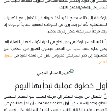
فتختفي نبرة التردد وتظهر مكانها الثقة في القرارات القادمة المبنية على
أساس من الفهم العميق للذات.
بالإضافة إلى ذلك، يصبح الفرد أكثر مرونة في التعامل مع التغييرات
المستقبلية؛ لأنه لم يعد يرى في التحولات المهنية تهديداً لوجوده؛ إذ
يراها فرصاً استراتيجية يمكن إدارتها بذكاء.
إنَّ تغيير المسار الوظيفي دون نجاح في المرة الأولى، لا يعني النهاية، إنما
يعني بداية عهد جديد من النضج، فيتحول التغيير من مغامرة غير
سوق
محسوبة إلى خيار استراتيجي مدروس يعزز من قيمة الفرد في
العمل
.
أول خطوة عملية تبدأ بها اليوم
إنَّ الانتقال من مرحلة التفكير إلى مرحلة التنفيذ، هو المفتاح الحقيقي
للنجاح، ولهذا السبب، فإنَّ أول خطوة عملية يجب أن تبدأ بها اليوم هي
تخصيص وقت للكتابة. اكتب دروس التجربة السابقة بكل تجرد، ثم