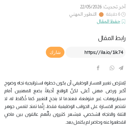
آخر تحديث:
22/05/2026
التطور المهني
6 دقيقة
حفظ المقال
رابط المقال
Article Link
شارك
يُفترَض تغيير المسار الوظيفي أن يكون خطوة استراتيجية تجاه وضوح
أكبر ورضى مهني أعلى، لكنَّ الواقع أحياناً، يضع المهنيين أمام
سيناريوهات غير متوقعة، فعندما لا ينجح التغيير كما خُطِّط له، لا
تقتصر الخسارة على الجوانب الوظيفية فقط، إنَّما تمتد لتمس جوهر
الثقة والاتجاه الشخصي، فيشعر كثيرون بأنَّهم عالقون بين ماضٍ
انقطعوا عنه وحاضر لم يكتمل بعد.