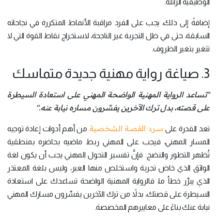
الوظيفية الزائلة.
إضافةً إلى ذلك، يجب على الفرد مراقبة الأنماط المتكررة في نجاحاته
السابقة، حتى في ظل التجربة غير الناجحة، لاستخراج نقاط القوة التي لا
تتغير بتغير الظروف.
3. صياغة رواية مهنية جديدة متماسك
"تساعد الرواية المهنية الواضحة المهني على استعادة السيطرة
على قصته، بدل ترك الآخرين يفسِّرون مساره نيابة عنه."
سرد القصة الشخصية
تعد القدرة على
من أهم أدوات إعادة توجيه
المسار المهني، فيجب على المهني ربط ماضيه بحاضره بمنطقية
تُظهر التطور والنضج. فإنَّ تفسير التحول المهني يجب أن يكون لغة
الواثق الذي خاض تجربة واستخلص منها العبر، وليس بلغة المعتذر
الذي يبرِّر خطأ ما، فالرواية المهنية الواضحة تساعدك على استعادة
السيطرة على قصتك، بدلاً من ترك الآخرين يفسِّرون مسارك المهني
نيابة عنك بناءً على معاييرهم المخصصة.