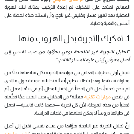
المعالم، تعتمد على التفكيك ثم إعادة التركيب بمتانة، لبناء الهوية
المهنية بعد تغيير مسار وظيفي غير ناجح، وأن تستند هذه الخطة على
أسس واقعية وصلبة.
1. تفكيك التجربة بدل الهروب منها
"تحليل التجربة غير الناجحة بوعي يحوِّلها من عبء نفسي إلى
أصل معرفي يُبنى عليه المسار القادم."
تتمثل أولى خطوات التعافي في مواجهة التجربة بكل تفاصيلها بدلاً من
محاولة نسيانها، وهذا يتطلب طرح أسئلة تحليلية عميقة حول ما الذي
لم ينجح تحديداً، هل كان الخطأ في اختيار المجال، أم في بيئة العمل، أم
مهارات تقنية
في نقص
معيَّنة؟ في المقابل، يجب البحث عمَّا تعلَّمته
فعلياً من هذه المرحلة؛ لأن كل تجربة —مهما كانت قاسية— تحمل
في طياتها دروساً لا يمكن تعلمها في قاعات الدراسة.
إنَّ تحليل التجربة غير الناجحة يحوِّلها من عبء نفسي ثقيل إلى أصل
النمو ما بعد
معرفي يُبنى عليه المسار القادم، وهو ما يؤكده مفهوم "