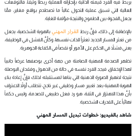
يربط فيه الفرد قيمته الذاتية بإنجازاته العملية ربطاً وثيقاً، فالتوقعات
العالية التي تسبق عملية التحول غالباً ما تصطدم بواقع مغاير، ممَّا
يجعل الفجوة بين الطموح والنتيجة مؤلمة للغاية.
القرار المهني
بالإضافة إلى ذلك، فإنَّ ربط
بالهوية الشخصية، يجعل
من تعثر المسار الجديد تعثراً للذات نفسها، وكأنَّ الفشل في الوظيفة،
يعني فشلاً في الحكم على الأمور أو نقصاً في الكفاءة الجوهرية.
تظهر الصدمة المهنية الصامتة من جهة أخرى بوصفها عرضاً جانبياً
لهذا الإخفاق، فيجد الفرد نفسه في حالة من الذهول وفقدان البوصلة
نتيجة لانهيار الصورة الذهنية التي بناها لمستقبله؛ لذلك فإنَّ إعادة بناء
الهوية المهنية بعد تغيير مسار وظيفي غير ناجح، تتطلب أولاً الاعتراف
بأنَّ هذا الاهتزاز في الثقة، هو رد فعل طبيعي للصدمة، وليس حكماً
نهائياً على القدرات الشخصية.
شاهد بالفيديو: خطوات تبديل المسار المهني