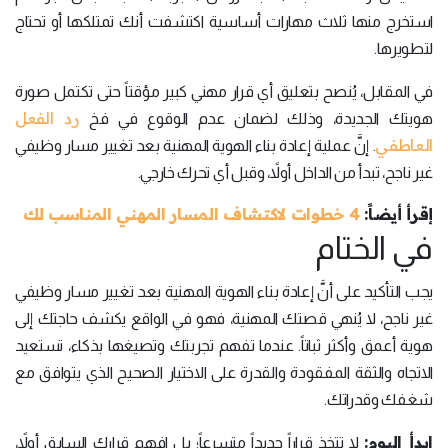
استخرج منها ثلاث مهارات أساسية اكتشفت أنك تمتلكها أو تحتاج
لتطويرها.
في المقابل، يُنصح بتعليق أي قرار مهني كبير مؤقتاً حتى تكتمل صورة
رد الفعل
هويتك الجديدة، وذلك لضمان عدم الوقوع في فخ
العاطفي
. إنَّ عملية إعادة بناء الهوية المهنية بعد تغيير مسار وظيفي
غير ناجح، تبدأ من الداخل أولاً، وقبل أي تحرك خارجي.
إقرأ أيضاً:
4 خطوات لاكتشاف المسار المهني المناسب لك
في الختام
يجب التأكيد على أنَّ إعادة بناء الهوية المهنية بعد تغيير مسار وظيفي
غير ناجح، لا يُنهي قصتك المهنية، فهو في الواقع يكشف حاجتك إلى
هوية أعمق وأكثر ثباتاً. عندما تفهم تجربتك وتصيغها بذكاء، تستعيد
الاتجاه والثقة المفقودة والقدرة على الاختيار الصحيح الذي يتوافق مع
شغفك وقدراتك.
ابدأ اليوم:
لا تتخذ قراراً جديداً متسرعاً؛ بل افهم قرارك السابق أولاً،