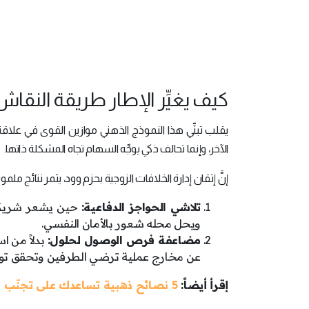
كيف يغيِّر الإطار طريقة النقاش
يقلب تبنِّي هذا النموذج الذهني موازين القوى في عل
الآخر، وإنما تحالف ذكي يوجِّه السهام تجاه المشكلة ذاتها.
إنَّ إتقان إدارة الخلافات الزوجية بحزم وود، يثمر نتائج ملم
تلاشي الحواجز الدفاعية:
حين يشعر شريكك ب
ويحل محله شعور بالأمان النفسي.
​مضاعفة فرص الوصول لحلول:
بدلاً من ا
عن مخارج عملية ترضي الطرفين وتحقق توازنا
إقرأ أيضاً:
5 نصائح ذهبية تساعدك على تجنّب الخلافات الزوجية