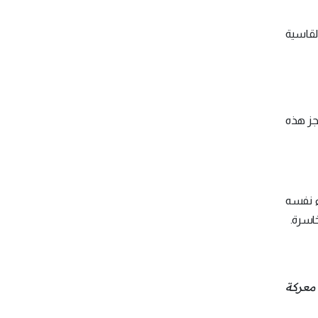
ات القاسية
عجز هذه
رء نفسه
اسرة.
 معركة