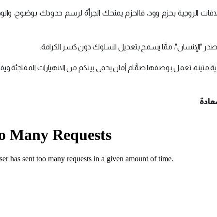
افات الزوجية بحزم وود، فالحزم يمنحك الجرأة لرسم حدودك بوضوح، والود 
 صدر "الإنسان"، ممَّا يسمح بتعديل السلوك دون كسر الكرامة.
ية متينة، تعمل بوصفها صمَّام أمان يحمي بيتكم من الانهيارات المفاجئة ويفتح
عادة