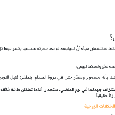
؟
اقتكما، فتكتشفان فجأة أنَّ المواجهة، لم تعد معركة شخصية يكسر فيها 
وسة تغيِّر واقعكما اليومي:
أنه مسموع ومقدَّر حتى في ذروة الصدام، ينطفئ فتيل التوتر تل
ستنزاف جهدكما في لوم الماضي، ستجدان أنكما تملكان طاقة فائقة
ً حقيقياً.