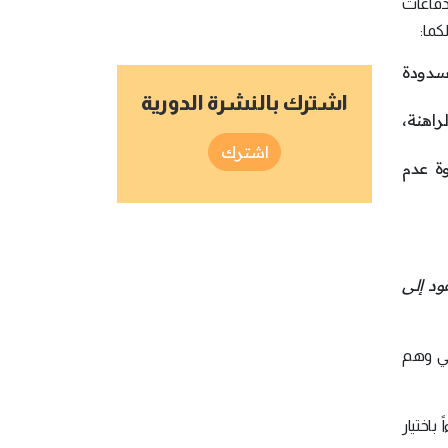
لدفاعات
كما:
سدودة
اشترك بالنشرة الدورية
اهنة،
اشترك
وة عدم
ود إلى
صي وهم
باختيار