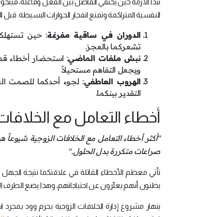
تبدأ الأزمة حين يختفي الفاصل بين الفعل وفاعله، فيتحوّ
النفسية المتراكمة وتمنع انفجار الحوارات البسيطة. قبل ال
الدوران في ساقية مفرغة
: حين تستهلك
تشعركما بالعجز.
نبش ملفات الماضي
: استحضار أخطاء قد
ويجعل التفاهم مستحيلاً.
الهروب العاطفي
: لجوء أحدكما للصمت الع
التقدير بينكما.
أخطاء التعامل مع الخلافات 
"أكثر أخطاء التعامل مع الخلافات الزوجية شيوعاً هو
صراعات متكررة بدل الحلول."
تأتي معظم الأخطاء القاتلة في علاقتكما نتيجة الجه
يظنون أنهم يعبِّرون عن احتياجاتهم، وهذا يضع الطرف 
ينهار مشروع إدارة الخلافات الزوجية بحزم وود بمجرد اس