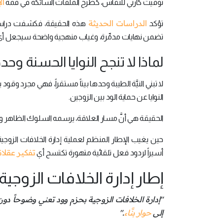
ال
توقيت كارثي للنقاش، كطرح الملفات الشائكة في قمة
الدراسات الحديثة
​تؤكد
تضمن نهايات مدمِّرة، وغياب منهجية واضحة سيجعل أي
لماذا لا تنجح النوايا الحسنة وحد
لا تبني النيَّة الطيبة وحدها بيتاً مستقراً، فهي مجرد 
النوايا عن حماية الود بين الزوجين.
الحقيقة هي أنَّ مسار العلاقة، يرسمه السلوك الظاهر وا
حين يغيب الإطار المنظم لعملية إدارة الخلافات الزوجية
تفكير عقلا
أسيراً لردود فعل تلقائية متهورة تكتسح أي
إطار إدارة الخلافات الزوجية
"إدارة الخلافات الزوجية بحزم وود تعني وضوحاً دون
إلى
حوار بنَّاء
."