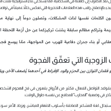
َل نقد التصرف إلى طعنة في الشخصية، مما يستدعي بناء استراتيجية تفتِّت ا
بدء بالإصلاح، راقب هذه العلامات التحذيرية التي تعكس خللاً عميقاً في تواصل
ون الكلمات نفسها لذات المشكلات، وتصلون دوماً إلى نهاية م
يمة وتراكم مظالم سابقة يشتت تركيزكما عن حل أزمة اللحظة الر
قابي أو بناء جدران دفاعية للهرب من المواجهة، ممَّا يوسع فج
الزوجية التي تعمِّق الفجوة
 فقدان التوازن بين الحزم والود. الإفراط في أحدهما يُضعف الآخر، ويق
ل بقواعد التواصل الفعال، فكثير من الأزواج يقعون في فخ الهجوم الشخ
الآخر في وضعية "المحارب" المدافع عن نفسه طوال الوقت.
تبدال لغة المشاعر الصادقة بأسلوب الاتهام المباشر، ويزداد الأمر سوءاً 