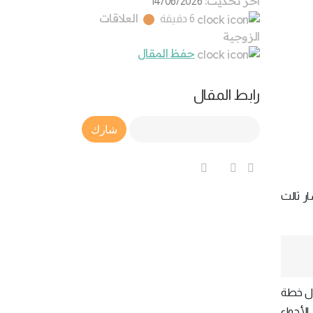
آخر تحديث:
14/06/2026
العلاقات
6 دقيقة
الزوجية
حفظ المقال
رابط المقال
Article Link
شارك
ار ثالث
ال خطة
لأجواء