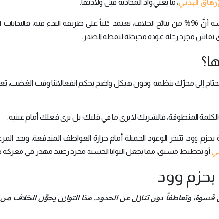
إرهاق البدني
، ما يعني وأد المحادثة قبل ولادتها.
هذه الحقيقة، فكشفت دراسة أنَّ 96% من نتائج الخلاف، تعتمد كلياً على طريقة البدء فيه، فالبداي
 نقاش مجرد رحلة عودة محبطة لنقطة الصفر.
ها؟
وقود يحتاج إلى محرِّك ينظمه، ودون هيكل واضح يحكم انفعالاتنا وقت الغضب، ت
لكلمة المنطوقة، فالشريك لا يرى ما في قلبك؛ بل يرى فعلك أمام عينيه.
 بحزم وود، تتبخر الوعود الجميلة أمام حرارة العواطف المندفعة، ويجد الم
ني
أو تخطيط مسبق، مما يجعل النوايا الحسنة مجرد رصيد مهدر في معركة خ
 بحزم وود
 قسوة، وتعاطفاً دون تنازل عن الحدود. هذا التوازن يحوِّل الخلاف من