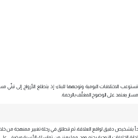
توعب الاختلافات اليومية وتوجهها للبناء؛ إذ يتطلع الأزواج إلى تبنِّي مس
مسار يعتمد على الوضوح المغلَّف بالرحمة.
دأ بتشخيص دقيق لواقع العلاقة، ثم تنطلق في رحلة تغيير ممنهجة من خل
دارة الخلافات الزوجية بحزم وود، مما يعزز من تماسك الأسرة ويضفي على ا