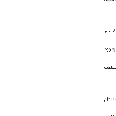
انفجار
زم وود،
لدفاعات
ية
بحزم