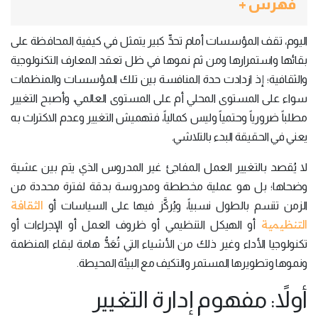
فهرس +
اليوم، تقف المؤسسات أمام تحدٍّ كبير يتمثل في كيفية المحافظة على
بقائها واستمرارها ومن ثم نموها في ظل تعقد المعارف التكنولوجية
والثقافية؛ إذ ازدادت حدة المنافسة بين تلك المؤسسات والمنظمات
سواء على المستوى المحلي أم على المستوى العالمي، وأصبح التغيير
مطلباً ضرورياً وحتمياً وليس كمالياً، فتهميش التغيير وعدم الاكتراث به
يعني في الحقيقة البدء بالتلاشي.
لا يُقصد بالتغيير العمل المفاجئ غير المدروس الذي يتم بين عشية
وضحاها؛ بل هو عملية مخططة ومدروسة بدقة لفترة محددة من
الثقافة
الزمن تتسم بالطول نسبياً، ويُركَّز فيها على السياسات أو
التنظيمية
أو الهيكل التنظيمي أو ظروف العمل أو الإجراءات أو
تكنولوجيا الأداء وغير ذلك من الأشياء التي تُعَدُّ هامة لبقاء المنظمة
ونموها وتطويرها المستمر والتكيف مع البيئة المحيطة.
أولاً: مفهوم إدارة التغيير