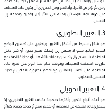
بالوسائل والتقنيات التي تؤثر في طريقة سير الأعمال داخل المنظمة،
ومن ثمَّ تؤثر في الأفراد وأدائهم، ومن الضروري أن يكون قادة المنظمة
على دراية تامة بالوسائل الفنية التي تغيِّر أداء الأفراد وتدفعه إلى
التحسن.
3. التغيير التطويري:
هو شكل بسيط من أشكال التغيير، وينطوي على تحسين للوضع
القديم القائم، فهو لا يسعى إلى إحداث تغيير جذري أو كبير داخل
المنظمة؛ بل يسعى إلى تحسين عمليات التشغيل أو محاولة التكيف مع
ظروف المنظمة المحيطة، ويتوقف نجاح هذا النوع على قدرة قادة
المنظمة على تحفيز العاملين وإقناعهم بضرورة التعاون لإحداث
التحسين المطلوب.
4. التغيير التحويلي:
هو أعقد أنواع التغيير وأكثرها صعوبة بخلاف التغيير التطويري؛ إذ
يشمل إعادة الهيكلة في المنظمة أو تقديم منتج أو خدمة جديدة كلياً أو