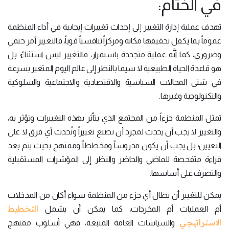
في الختام:
تهدف عملية إدارة التغيير إلى إحداث تغييرات إيجابية في أداء المنظمة
عموماً بما يكفل تحقيقها مكانة ومركزاً تنافسياً قوياً، فالتغيير أمر حتمي
وضروري، كما أنَّه عملية متجددة باستمرار، فالتغيير ليس استثناءً؛ بل
هو قاعدة الحياة الطبيعية لا سيما بالنظر إلى عالم اليوم المتغير بسرعة
في شتى المجالات السياسية والاقتصادية والاجتماعية والسلوكية
والتكنولوجية وغيرها.
تمثل المنظمة جزءاً من المجتمع الذي يتأثر بهذه التغييرات وتؤثر به،
والتغيير لا يجب أن يحدث لمجرد أن نصنع تغييراً ونُحدث أي فرق لا على
التعيين؛ بل يجب أن يكون مدروساً ومخططاً وممنهج بحيث يتم بعد
قراءة متفحصة للماضي والحاضر والنظر إلى المؤشرات المستقبلية
والتصرف على أساسها.
يمكن للتغيير أن يطال أي جزء من المنظمة سواء أكان من المدخلات
التخطيط
أم العمليات أم المخرجات، كما يمكن أن يشمل
الاستراتيجي
والسياسات العامة المتبعة، فهي أسلوب ممنهج