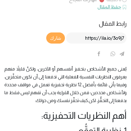
حفظ المقال
رابط المقال
Article Link
شارك
يُعنى جميع الأشخاص بتحفيز أنفسهم أو الآخرين، ولكنَّ قليلاً منهم
يعرفون النظريات النفسية الفعلية التي تدفعنا إلى أن نكون متحفِّزين،
وفيما يأتي قائمة بأفضل 12 نظرية تحفيزية تعمل في مواقف محددة
ولأشخاص محددين؛ فمن خلال القراءة يجب أن تفهم ليس فقط ما
يدفعنا إلى التحفُّز، لكن كيف تحفِّز نفسك ومن حولك.
أهم النظريات التحفيزية:
1. نظرية التوقُّع: