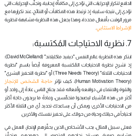
الدافع لتكرار الإجراءات التي تؤدي إلى مكافأة إيجابية، وتجنُّب الإجراءات التي
تؤدي إلى نتيجة سلبية؛ إذ ترتبط هذه المكافآت أو النتائج، عند تكرارها مع
مرور الوقت بأفعال محددة، وهذا يجعل هذه النظرية مشابهة لنظرية
الإشراط الاستثابي
.
7. نظرية الاحتياجات المُكتسبة:
ابتكر هذه النظرية عالم النفس "ديفيد ماكليلاند" (David McClelland)؛
إذ تشرح نظرية الاحتياجات المُكتسبة المعروفة أيضاً باسم "نظرية
الاحتياجات الثلاثة" (Three Needs Theory) أو "نظرية التحفيز البشري"
حاجة الشخص للإنجاز
(Human Motivation Theory)، كيف تؤثر
والقوة والانتماء في دوافعه وأفعاله؛ فقد يحتاج الناس عادةً إلى واحد أو
أكثر من هذه الأشياء ليصبحوا متحمِّسين، وعادةً ما يريدون حاجة أكثر
من الاحتياجات الأخرى؛ ويمكن أن يساعدك تحديد أي من الثلاثة الأكثر
احتياجاً في حياتك وحياة من حولك، على تحفيز نفسك والآخرين.
فعلى سبيل المثال، يحب الأشخاص الذين يحفِّزهم الإنجاز، العمل في
مشاريع صعبة، ويستند نجاحهم المتصور إلى جهودهم، ويتحفَّز