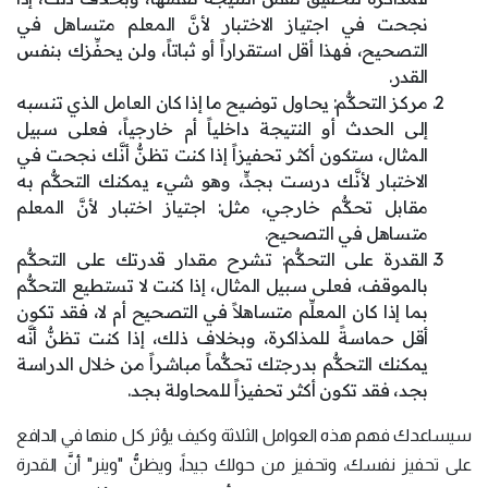
نجحت في اجتياز الاختبار لأنَّ المعلم متساهل في
التصحيح، فهذا أقل استقراراً أو ثباتاً، ولن يحفِّزك بنفس
القدر.
مركز التحكُّم: يحاول توضيح ما إذا كان العامل الذي تنسبه
إلى الحدث أو النتيجة داخلياً أم خارجياً، فعلى سبيل
المثال، ستكون أكثر تحفيزاً إذا كنت تظنُّ أنَّك نجحت في
الاختبار لأنَّك درست بجدٍّ، وهو شيء يمكنك التحكُّم به
مقابل تحكُّم خارجي، مثل: اجتياز اختبار لأنَّ المعلم
متساهل في التصحيح.
القدرة على التحكُّم: تشرح مقدار قدرتك على التحكُّم
بالموقف، فعلى سبيل المثال، إذا كنت لا تستطيع التحكُّم
بما إذا كان المعلِّم متساهلاً في التصحيح أم لا، فقد تكون
أقل حماسةً للمذاكرة، وبخلاف ذلك، إذا كنت تظنُّ أنَّه
يمكنك التحكُّم بدرجتك تحكُّماً مباشراً من خلال الدراسة
بجد، فقد تكون أكثر تحفيزاً للمحاولة بجد.
سيساعدك فهم هذه العوامل الثلاثة وكيف يؤثر كل منها في الدافع
على تحفيز نفسك، وتحفيز من حولك جيداً، ويظنُّ "وينر" أنَّ القدرة