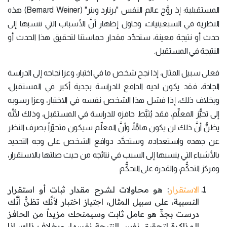
المستقبلية؛ إذ روَّج عالم النفس "برنارد وينر" (Bernard Weiner) هذه
النظرية في السبعينيات، وحاول إظهار أنَّ الأسباب التي ننسبها إلى
حدث أو نتيجة معينة، ستحدِّد مقدار حماستنا لتحقيق هذا الحدث أو
النتيجة في المستقبل.
فعلى سبيل المثال، إذا نجح شخص ما في اختبار، وعزا نجاحه إلى الدراسة
الجادة، فقد يكون لديه الدافع للدراسة بجدية أكبر في المستقبل،
وبخلاف ذلك، إذا فشل هذا الشخص نفسه في الاختبار، وعزا رسوبه
إلى تحيُّز المعلِّم، فقد يُثبَّط حافزه للدراسة في المستقبل، وذلك لأنَّه
يظنُّ أنَّ ذلك لن يكون هامَّاً، وأنَّ المعلِّم سيكون متحيِّزاً بصرف النظر
عن جهده واستعداده، وستحدَّد دوافع الشخص على وجه التحديد
بالأشياء التي ينسبها إلى السبب في نتائجه من حيث صلتها بالاستقرار،
ومركز التحكُّم، والقدرة على التحكُّم:
الاستقرار
: هو محاولات لشرح مقدار ثبات أو استقرار
النسبية، على سبيل المثال، اجتياز اختبار لأنَّك تظنُّ أنَّك
درست بجدٍّ هو عامل ثابت وسيمنحك مزيداً من الحافز
للمذاكرة لتحقيق نفس النتيجة نفسها، وبخلاف ذلك، إذا