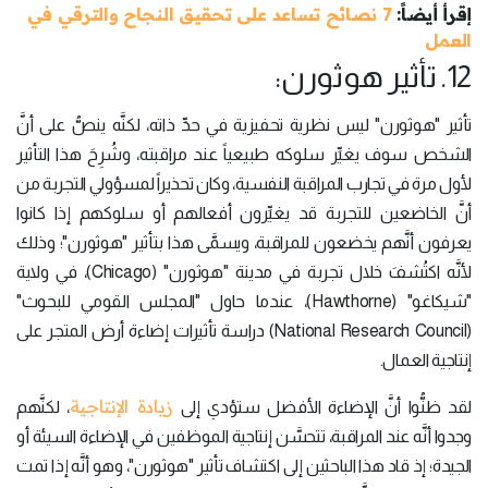
إقرأ أيضاً:
7 نصائح تساعد على تحقيق النجاح والترقي في
العمل
12. تأثير هوثورن:
تأثير "هوثورن" ليس نظرية تحفيزية في حدِّ ذاته، لكنَّه ينصُّ على أنَّ
الشخص سوف يغيِّر سلوكه طبيعياً عند مراقبته، وشُرِحَ هذا التأثير
لأول مرة في تجارب المراقبة النفسية، وكان تحذيراً لمسؤولي التجربة من
أنَّ الخاضعين للتجربة قد يغيِّرون أفعالهم أو سلوكهم إذا كانوا
يعرفون أنَّهم يخضعون للمراقبة، ويسمَّى هذا بتأثير "هوثورن"؛ وذلك
لأنَّه اكتُشفَ خلال تجربة في مدينة "هوثورن" (Chicago)، في ولاية
"شيكاغو" (Hawthorne)، عندما حاول "المجلس القومي للبحوث"
(National Research Council) دراسة تأثيرات إضاءة أرض المتجر على
إنتاجية العمال.
زيادة الإنتاجية
لقد ظنُّوا أنَّ الإضاءة الأفضل ستؤدي إلى
، لكنَّهم
وجدوا أنَّه عند المراقبة، تتحسَّن إنتاجية الموظفين في الإضاءة السيئة أو
الجيدة؛ إذ قاد هذا الباحثين إلى اكتشاف تأثير "هوثورن"، وهو أنَّه إذا تمت