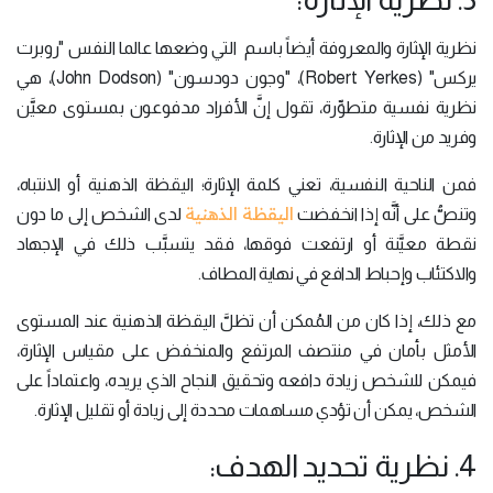
نظرية الإثارة والمعروفة أيضاً باسم التي وضعها عالما النفس "روبرت
يركس" (Robert Yerkes)، "وجون دودسون" (John Dodson)، هي
نظرية نفسية متطوِّرة، تقول إنَّ الأفراد مدفوعون بمستوى معيَّن
وفريد ​​من الإثارة.
فمن الناحية النفسية، تعني كلمة الإثارة؛ اليقظة الذهنية أو الانتباه،
اليقظة الذهنية
وتنصُّ على أنَّه إذا انخفضت
لدى الشخص إلى ما دون
نقطة معيَّنة أو ارتفعت فوقها، فقد يتسبَّب ذلك في الإجهاد
والاكتئاب وإحباط الدافع في نهاية المطاف.
مع ذلك، إذا كان من المُمكن أن تظلَّ اليقظة الذهنية عند المستوى
الأمثل بأمان في منتصف المرتفع والمنخفض على مقياس الإثارة،
فيمكن للشخص زيادة دافعه وتحقيق النجاح الذي يريده، واعتماداً على
الشخص، يمكن أن تؤدي مساهمات محددة إلى زيادة أو تقليل الإثارة.
4. نظرية تحديد الهدف: