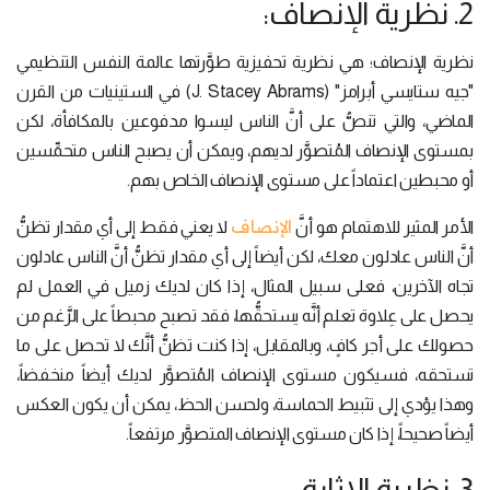
2. نظرية الإنصاف:
نظرية الإنصاف؛ هي نظرية تحفيزية طوَّرتها عالمة النفس التنظيمي
"جيه ستايسي أبرامز" (J. Stacey Abrams) في الستينيات من القرن
الماضي، والتي تنصُّ على أنَّ الناس ليسوا مدفوعين بالمكافأة، لكن
بمستوى الإنصاف المُتصوَّر لديهم، ويمكن أن يصبح الناس متحمِّسين
أو محبطين اعتماداً على مستوى الإنصاف الخاص بهم.
الإنصاف
الأمر المثير للاهتمام هو أنَّ
لا يعني فقط إلى أي مقدار تظنُّ
أنَّ الناس عادلون معك، لكن أيضاً إلى أي مقدار تظنُّ أنَّ الناس عادلون
تجاه الآخرين، فعلى سبيل المثال، إذا كان لديك زميل في العمل لم
يحصل على عِلاوة تعلم أنَّه يستحقُّها، فقد تصبح محبطاً على الرَّغم من
حصولك على أجر كافٍ، وبالمقابل، إذا كنت تظنُّ أنَّك لا تحصل على ما
تستحقه، فسيكون مستوى الإنصاف المُتصوَّر لديك أيضاً منخفضاً،
وهذا يؤدي إلى تثبيط الحماسة، ولحسن الحظ، يمكن أن يكون العكس
أيضاً صحيحاً، إذا كان مستوى الإنصاف المتصوَّر مرتفعاً.
3. نظرية الإثارة: