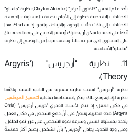
يأخذ عالم النفس "كلايتون ألدرفر" (Clayton Alderfer) نظرية "ماسلو"
للاحتياجات الشخصية خطوة إلى الأمام بتصنيف المستويات الخمسة
للاحتياجات إلى ثلاث فئات: الوجود، والارتباط، والنمو؛ إذ يساعدك هذا
أيضاً على تحديد ما يمكن أن يحفزك أو يحفز الآخرين على وجه التحديد بناءً
على المستوى الذي تمر به حالياً، ويضيف مزيداً من الوضوح إلى نظرية
"ماسلو" الأساسية.
11. نظرية "أرجريس" (Argyris’
Theory):
نظرية "أرجريس" ليست نظرية تحفيزية من الناحية التقنية، ولكنَّها
لتحفيز الموظفين
نظرية للإدارة، ومع ذلك، يمكن استخدامها بفاعلية
في مكان العمل؛ إذ ابتكر الأستاذ الفخري "كريس أرجريس" (Chris
Argyris) هذه النظرية، وتنصُّ على أنَّ دافع الشخص في مكان العمل
يتحدد بمستواه النسبي وسرعة نموه الشخصي، على غرار نمو الطفل،
وعلى وجه التحديد، يجادل "أرجريس" بأنَّ الشخص يصبح أكثر حماسةً