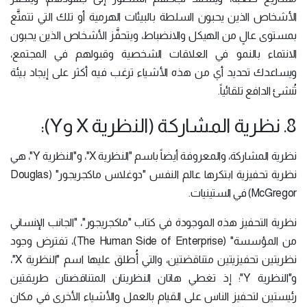
الأشخاص الذين يحبون السلطة بالبيئات الهرمية أو تلك التي تتمتَّع
بمستوى عالٍ من الهيكل والانضباط، ويتحفَّز الأشخاص الذين يحبون
الانتماء بالنمو في العلاقات الشخصية وقبولهم في المجتمع،
ويساعدك تحديد أي من هذه الأشياء ترغب فيه أكثر على إيجاد بيئة
تُنشئ الدافع تلقائياً.
8. نظرية المشاركة (النظرية X وY):
نظرية المشاركة، والمعروفة أيضاً باسم "النظرية X"، و"النظرية Y"، هي
نظرية تحفيزية ابتكرها عالم النفس "دوغلاس ماكجريجور" (Douglas
McGregor) في الستينيات.
نظرية التحفيز هذه الموجودة في كتاب "ماكجريجور"، "الجانب الإنساني
من المؤسسة" (The Human Side of Enterprise)، تفترض وجود
نظريتين تحفيزيتين متناقضتين، والتي أُطلق عليها اسم "النظرية X"،
و"النظرية Y"؛ إذ تغطي هاتان النظريتان المتناقضتان طريقتين
رئيستين لتحفيز الناس على القيام بالعمل والأشياء الأخرى في مكان