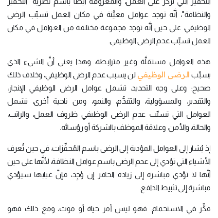
التحفيز التي تركِّز على العمل، والمعروفة أيضاً باسم نظرية "التحفيز
والنظافة"، أنَّه توجد عوامل معيَّنة في مكان العمل تسبِّب الرضى
الوظيفي، على حين أنَّه توجد مجموعة مختلفة من العوامل في مكان
العمل تسبِّب عدم الرضى الوظيفي.
هذه العوامل مستقلَّة وغير مترابطة، وهذا يعني أنَّ الشيء الذي
الرضى الوظيفي
يسبِّب
لن يسبب عدم الرضى الوظيفي، وخلاف ذلك
صحيح؛ وعلى وجه التحديد، تشمل عوامل الرضى الوظيفي الإنجاز،
والتقدير، والمسؤولية، والتقدُّم، والنمو، ومن ناحية أخرى، تشمل
العوامل التي تسبِّب عدم الرضى الوظيفي ظروف العمل، والراتب،
والحالة، والأمن، وعلاقة الموظف بالشركة أو رؤسائه.
إذ يُشار إلى العوامل المؤدية إلى الرضى باسم المُحفِّزات، في حين تُعرف
الأشياء التي تؤدي إلى عدم الرضى باسم عوامل النظافة، لأنَّها على حين
أنَّها لا تؤدي مباشرة إلى زيادة الحافز إن وُجِد، فإنَّ غيابها سيؤدي
مباشرة إلى تثبيط الدافع.
فكِّر في الاستحمام: فهو ليس أمر حياة أو موت، ومع ذلك فهو