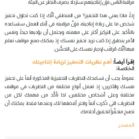
مراقبة الناس فإنَّ إنتاجيتهم ستزداد بصرف النظر عن البيئة.
إذاً، ماذا يعني هذا للتحفيز؟ من المنطقي أنَّك إذا كنت تحاول تحفيز
شخص ما على زيادة إنتاجيته، فإنَّ مراقبته في أثناء العمل ستساعده
بالتأكيد على التركيز أكثر على مهمته، ويحتمل أن يؤديها جيداً، ونفس
الأمر ينطبق إذا كنت تريد تحفيز نفسك؛ إذ يمكنك صنع مواقف تعلم
فيها أنَّك مُراقَب لإجبار نفسك على التحسُّن.
إقرأ أيضاً:
أهم نظريات التحفيز لزيادة إنتاجيتك
الخلاصة:
عموماً، يجب أن تساعدك النظريات التحفيزية المذكورة آنفاً على تحفيز
نفسك والآخرين؛ إذ تعمل أنواع مختلفة من النظريات في مواقف
مختلفة وعلى أشخاص مختلفين، لذا تأكَّد من فهمك لكل من
النظريات التي ذُكرت آنفاً واختر أفضلها لك، وعندها فقط يمكنك أن
تصبح متحفِّزاً لتحقيق أحلامك.
المصدر