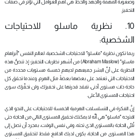
وصعوبة المهمة والجهد والحظ هي أهم العوامل التي تؤثر في صفات
التحفيز.
10. نظرية ماسلو للاحتياجات
الشخصية:
ربما تكون نظرية "ماسلو" للاحتياجات الشخصية، لعالم النفس "أبراهام
ماسلو" (Abraham Maslow) من أشهر نظريات التحفيز؛ إذ تنصُّ هذه
النظرية على أنَّ البشر جميعهم لديهم خمسة مستويات محددة من
الاحتياجات التي تعتمد على بعضها بعضاً، مثل الهرم، وعندما تحقق كل
حاجة ذات مستوى أدنى، تفقد قدرتها على تحفيزك، ولن تحفِّزك سوى
احتياجات المستوى الأعلى.
إنَّ الفكرة في التسلسلات الهرمية الخمسة للاحتياجات على النحو الذي
اقترحه "ماسلو" هي أنَّه لا يمكنك تحقيق المستوى التالي من الحاجة حتى
تُلبِّي الحاجة بالمستوى الذي تحته، وفي نفس الوقت، بمجرد أن تصل إلى
هذا المستوى من الحاجة، يكون لديك الدافع فقط لتحقيق المستوى