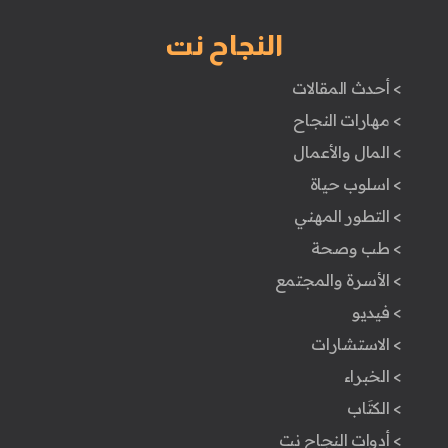
النجاح نت
> أحدث المقالات
> مهارات النجاح
> المال والأعمال
> اسلوب حياة
> التطور المهني
> طب وصحة
> الأسرة والمجتمع
> فيديو
> الاستشارات
> الخبراء
> الكتَاب
> أدوات النجاح نت