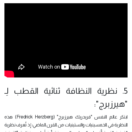
5. نظرية النظافة ثنائية القطب لِـ
"هيرزبرج":
ابتكر عالم النفس "فريدريك هيرزبرج" (Fredrick Herzberg) هذه
النظرية في الخمسينيات والستينيات من القرن الماضي؛ إذ تُعرف نظرية