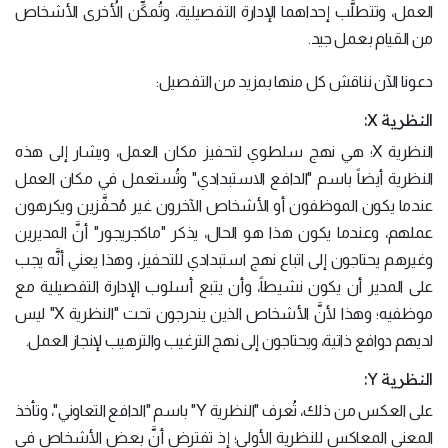
العمل، وتتطلَّب إحداهما الإدارة التفصيلية، وتُمكِّن الأُخرى الأشخاص
من القيام بعمل جيد.
دعونا الآن نناقش كل منها بمزيد من التفصيل:
النظرية X:
النظرية X؛ هي نهج سلطوي لتحفيز مكان العمل، ويشار إلى هذه
النظرية أيضاً باسم "الدافع الاستبدادي" وتُستعمل في مكان العمل
عندما يكون الموظفون أو الأشخاص الآخرون غير مُحفَّزين ويكرهون
عملهم، وعندما يكون هذا هو الحال، يذكر "ماكجريجور" أنَّ المديرين
وغيرهم يحتاجون إلى اتباع نهج استبدادي للتحفيز، وهذا يعني أنَّه يجب
على المدير أن يكون نشيطاً، وأن يتبع أسلوب الإدارة التفصيلية مع
موظفيه؛ وهذا لأنَّ الأشخاص الذين يندرجون تحت "النظرية X" ليس
لديهم دوافع ذاتية، ويحتاجون إلى نهج الترغيب والترهيب لإنجاز العمل.
النظرية Y:
على العكس من ذلك، تُعرف "النظرية Y" باسم "الدافع التعاوني"، وتأخذ
المعنى المعاكس للنظرية الأولى؛ إذ تفترض أنَّ بعض الأشخاص في