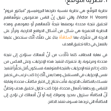
نظرية التوقُّع؛ هي نظرية نفسية طرحها البروفيسور "فيكتور فروم"
(Victor H. Vroom)، والتي تقول إنَّ الناس مدفوعون بتوقُّعاتهم
لتحقيق نتيجة محددة بوصفها نتيجةً لأفعالهم أو جهودهم، وهذه
النظرية التحفيزية هي شكل من أشكال الدوافع الخارجية، وتركِّز على
المكافأة
الدرجة التي تحفِّزك بها
بناءً على ظنِّك أنَّك ستحصل عليها
بالفعل في حالة تحقيق الهدف.
في نهاية المطاف، كلما تأكَّدت من أنَّ أفعالك ستؤدي إلى نتيجة
محددة ومرغوبة، زاد تحفيزك لتنفيذ هذه الإجراءات، وعلى العكس من
ذلك، إذا لم تنته الإجراءات بالنتيجة المتوقعة، فستكون أقل تحفُّزاً لتنفيذ
نفس الإجراءات في المستقبل، وهذا يعني أنَّك إذا كنت ترغب في تحفيز
نفسك بالمكافآت الخارجية، فأنت تحتاج إلى اختيار مكافآت محددة وقابلة
للقياس وربطها بأفعال محددة، فإذا كنت تحاول تحقيق هدف وتظنُّ
أنَّ المكافأة ستزول بمجرد وصولك إليه أو أنَّ أفعالك لن تؤدي إلى
المكافأة التي تريدها، فسوف تفقد الحافز.