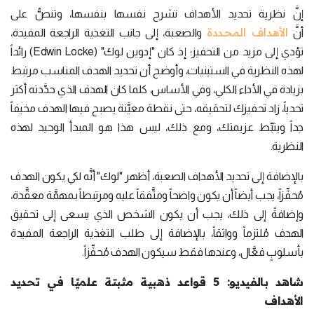
إنَّ نظرية تحديد الأهداف تشرح نفسها بنفسها، وتنصُّ على
الأهداف المحددة
أنَّ
والصعبة، إلى جانب التغذية الراجعة المفيدة،
تؤدي إلى مزيد من التحفيز؛ إذ كان "إدوين لوك" (Edwin Locke) رائداً
لهذه النظرية في الستينيات، وأوضح أن تحديد الهدف المناسب مرتبط
بزيادة في الأداء الكلي، وفي الأساس، كلما كان الهدف الذي حدَّدته أكثر
تحدياً، زاد تحفيزك لتحقيقه، حتى نقطة معيَّنة يصبح فيها الهدف مخيفاً
جداً ويثبِّط عزيمتك، ومع ذلك، ليس هذا هو المبدأ الوحيد لهذه
النظرية.
بالإضافة إلى تحديد الأهداف الصعبة، أظهر "لوك" أنَّه لكي يكون الهدف
مُحفِّزاً، يجب أيضاً أن يكون واضحاً ومتَّفقاً عليه ومرتبطاً بمهمَّة معقَّدة،
وإضافةً إلى ذلك، يجب أن يكون الشخص الذي يسعى إلى تحقيق
الهدف مُلتزماً وواثقاً، بالإضافة إلى طلب التغذية الراجعة المفيدة
بأسلوبٍ فعَّال، وعندها فقط سيكون الهدف مُحفِّزاً.
شاهد بالفيديو: 5 قواعد ذهبية مثبتة علميًا في تحديد
الأهداف