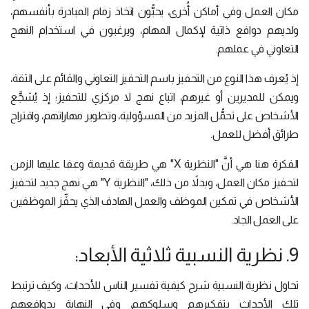
مكان العمل وفي أماكن أُخرى، يحبُّون اتخاذ زمام المبادرة بأنفسهم،
ولديهم دوافع ذاتية لإكمال المهام، ويرغبون في استخدام النهج
التعاوني في عملهم.
إذ يُعرف هذا النوع من التحفيز باسم التحفيز التعاوني والقائم على الثقة،
ويمكن للمديرين أو غيرهم، اتباع نهج لا مركزي للتحفيز؛ إذ يُشجَّع
الأشخاص على تحمُّل المزيد من المسؤولية، وتطوير مهاراتهم، واقتراح
طرائق أفضل للعمل.
الفكرة هنا هي أنَّ "النظرية X" هي طريقة قديمة وعفا عليها الزمن
لتحفيز مكان العمل، وبدلاً من ذلك، "النظرية Y" هي نهج جديد لتحفيز
الأشخاص في تمكين الموظف والعمل الهادف الذي يحفِّز الموظفين
على العمل الجاد.
9. نظرية النسبية ثلاثية الأبعاد:
تحاول نظرية النسبية شرح كيفية تفسير الناس للأحداث، وكيف ترتبط
تلك الأحداث بتفكيرهم وسلوكهم، وفي النهاية بدوافعهم