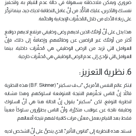
ضروري ويمكن ملاحظته بسهولة في حالة عدم القيام به، ولتحفيز
نفسك والآخرين، عليك التأكُّد من أنَّ عامل النظافة لديك جيد، بينما تركِّز
على زيادة الأداء من خلال المُحفِّزات الإيجابية والدائمة.
هذا يدل على أنَّ أولئك الذين لديهم رضى وظيفي مرتفع لديهم دوافع
أكثر من أولئك غير الراضين عن وظائفهم، وإضافةً إلى ذلك، فإنَّ
العوامل التي تزيد من الرضى الوظيفي هي مُحفِّزات داخلية، بينما
العوامل التي تؤدي إلى عدم الرضى الوظيفي هي مُحفِّزات خارجية.
6. نظرية التعزيز:
ابتكر عالم النفس الأمريكي "ب.ف سكينر" (B.F. Skinner) هذه النظرية
قائلاً إنَّ الناس تحفِّزهم النتيجة المتوقعة لسلوكهم، وهذا مشابه
لنظرية التوقع، لكن "سكينر" يقول إنَّ الحالة هنا هي أنَّ السلوك
وظيفة ناتجة عن عواقب متكرِّرة، وأنَّ الناس يطوِّرون سلوكاً معيناً
فقط بعد القيام بعمل معيَّن مرات كافية لفهم نتيجة أفعالهم.
تستند هذه النظرية إلى "قانون التأثير"، الذي ينصُّ على أنَّ الشخص لديه